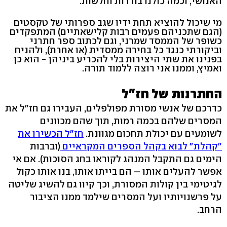
האנושי, וכמה כולנו בודדות וחלשות.
מי שיכול להוציא תחת ידיו שגב ספרותי של טקסטים
(הגם שתכניהם פעמים רבות קלישאתיים) המתפקדים
כשופר של הממסד שמרני, וגם לכתוב ספר חתרני
וביקורתי כנגד כל בחירה ממסדית (או אחרת), ולהניח
בפנינו את שתי היצירות בלי להכריע ביניהן - הוא כן
ואמיץ, וממנו אני רוצה ללמוד תורה.
החתרנות של חז"ל
כדרכם של אנשי מסורת מפולפלים, העבירו גם חז"ל את
המסרים שלהם בכמה רמות, תוך שהם מכוונים
לשומעים עם יכולת תחכום מגוונת.
חז"ל הכשירו את
"קהלת" לבוא בקהל הספרים המקראיים
(וברבות
הימים גם התקבל המנהג לקוראו בחג הסוכות). אם אי
אפשר להעלים אותו – הם בייתו אותו, בנו אותו כקול
לגיטימי בין קולות המסורת, וכך קיוו גם להשיג שליטה
על פרשנויותיו ועל המסרים שילמד ממנו הציבור
הרחב.