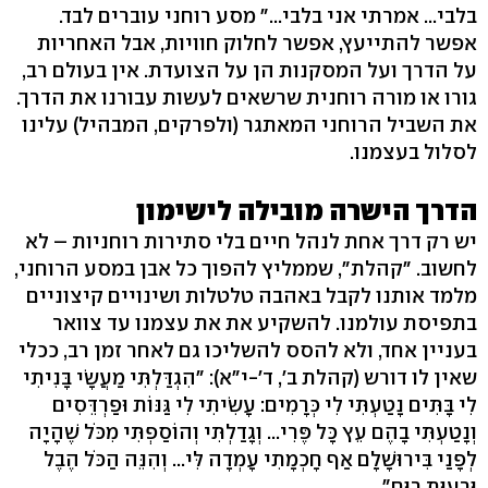
בלבי... אמרתי אני בלבי..." מסע רוחני עוברים לבד.
אפשר להתייעץ, אפשר לחלוק חוויות, אבל האחריות
על הדרך ועל המסקנות הן על הצועדת. אין בעולם רב,
גורו או מורה רוחנית שרשאים לעשות עבורנו את הדרך.
את השביל הרוחני המאתגר (ולפרקים, המבהיל) עלינו
לסלול בעצמנו.
הדרך הישרה מובילה לישימון
יש רק דרך אחת לנהל חיים בלי סתירות רוחניות – לא
לחשוב. "קהלת", שממליץ להפוך כל אבן במסע הרוחני,
מלמד אותנו לקבל באהבה טלטלות ושינויים קיצוניים
בתפיסת עולמנו. להשקיע את את עצמנו עד צוואר
בעניין אחד, ולא להסס להשליכו גם לאחר זמן רב, ככלי
שאין לו דורש (קהלת ב', ד'-י"א): "הִגְדַּלְתִּי מַעֲשָׂי בָּנִיתִי
לִי בָּתִּים נָטַעְתִּי לִי כְּרָמִים: עָשִׂיתִי לִי גַּנּוֹת וּפַרְדֵּסִים
וְנָטַעְתִּי בָהֶם עֵץ כָּל פֶּרִי... וְגָדַלְתִּי וְהוֹסַפְתִּי מִכֹּל שֶׁהָיָה
לְפָנַי בִּירוּשָׁלִָם אַף חָכְמָתִי עָמְדָה לִּי... וְהִנֵּה הַכֹּל הֶבֶל
וּרְעוּת רוּחַ".