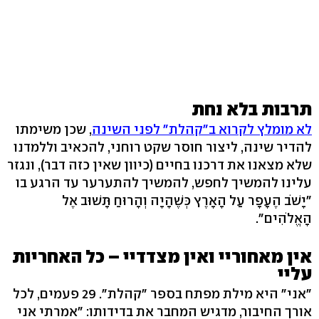
תרבות בלא נחת
לא מומלץ לקרוא ב"קהלת" לפני השינה
, שכן משימתו
להדיר שינה, ליצור חוסר שקט רוחני, להכאיב וללמדנו
שלא מצאנו את דרכנו בחיים (כיוון שאין כזה דבר), ונגזר
עלינו להמשיך לחפש, להמשיך להתערער עד הרגע בו
"יָשֹׁב הֶעָפָר עַל הָאָרֶץ כְּשֶׁהָיָה וְהָרוּחַ תָּשׁוּב אֶל
הָאֱלֹהִים".
אין מאחוריי ואין מצדדיי – כל האחריות
עליי
"אני" היא מילת מפתח בספר "קהלת". 29 פעמים, לכל
אורך החיבור, מדגיש המחבר את בדידותו: "אמרתי אני