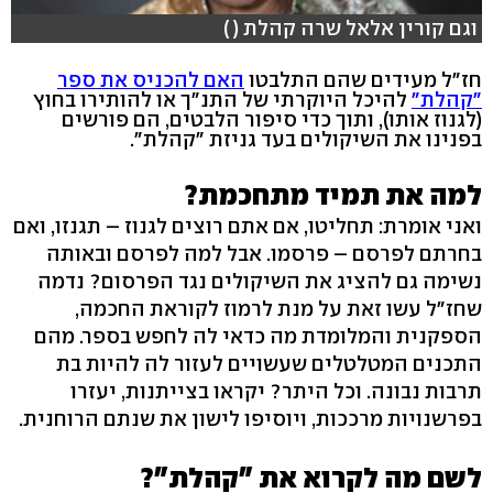
וגם קורין אלאל שרה קהלת ( )
חז"ל מעידים שהם התלבטו
האם להכניס את ספר
"קהלת"
להיכל היוקרתי של התנ"ך או להותירו בחוץ
(לגנוז אותו), ותוך כדי סיפור הלבטים, הם פורשים
בפנינו את השיקולים בעד גניזת "קהלת".
למה את תמיד מתחכמת?
ואני אומרת: תחליטו, אם אתם רוצים לגנוז – תגנזו, ואם
בחרתם לפרסם – פרסמו. אבל למה לפרסם ובאותה
נשימה גם להציג את השיקולים נגד הפרסום? נדמה
שחז"ל עשו זאת על מנת לרמוז לקוראת החכמה,
הספקנית והמלומדת מה כדאי לה לחפש בספר. מהם
התכנים המטלטלים שעשויים לעזור לה להיות בת
תרבות נבונה. וכל היתר? יקראו בצייתנות, יעזרו
בפרשנויות מרככות, ויוסיפו לישון את שנתם הרוחנית.
לשם מה לקרוא את "קהלת"?