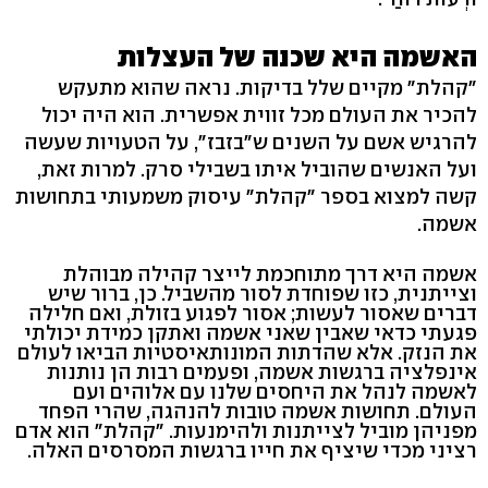
האשמה היא שכנה של העצלות
"קהלת" מקיים שלל בדיקות. נראה שהוא מתעקש
להכיר את העולם מכל זווית אפשרית. הוא היה יכול
להרגיש אשם על השנים ש"בזבז", על הטעויות שעשה
ועל האנשים שהוביל איתו בשבילי סרק. למרות זאת,
קשה למצוא בספר "קהלת" עיסוק משמעותי בתחושות
אשמה.
אשמה היא דרך מתוחכמת לייצר קהילה מבוהלת
וצייתנית, כזו שפוחדת לסור מהשביל. כן, ברור שיש
דברים שאסור לעשות; אסור לפגוע בזולת, ואם חלילה
פגעתי כדאי שאבין שאני אשמה ואתקן כמידת יכולתי
את הנזק. אלא שהדתות המונותאיסטיות הביאו לעולם
אינפלציה ברגשות אשמה, ופעמים רבות הן נותנות
לאשמה לנהל את היחסים שלנו עם אלוהים ועם
העולם. תחושות אשמה טובות להנהגה, שהרי הפחד
מפניהן מוביל לצייתנות ולהימנעות. "קהלת" הוא אדם
רציני מכדי שיציף את חייו ברגשות המסרסים האלה.