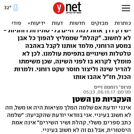
חז"ל רוצים לבחון לכם את
האמונה
יש רק דרך אחת לנהל חיים בלי סתירות רוחניות -
לא לחשוב. "קהלת" שממליץ להפוך כל אבן
במסע הרוחני, מלמד אותנו לקבל באהבה
טלטלות ושינויים בתפיסת עולמנו. לכן לא
מומלץ לקרוא בו לפני השינה, שכן משימתו
להדיר שינה וליצור חוסר שקט רוחני. ולמרות
הכול, חז"ל אהבו אותו
פרופ' רוחמה וייס
פורסם: 06.10.17, 05:23
העקביות מן השטן
אינני יודעת אם שלמה המלך מציאות היה או משל, וזה
לא חשוב בעיניי. אני בוודאי יודעת שהקביעה: "שלמה
כתב ספרים: משלי, קהלת ושיר השירים" אינה אמת
היסטורית, אבל גם זה לא חשוב בעיניי.