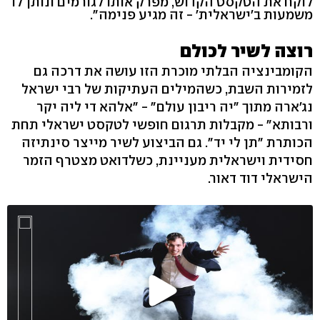
לוקח את הטקסט הקדוש, מפרק אותו לגורמים ונותן לו
משמעות ב'ישראלית' - זה מגיע פנימה".
רוצה לשיר לכולם
הקומבינציה הבלתי מוכרת הזו עושה את דרכה גם
לזמירות השבת, כשהמילים העתיקות של רבי ישראל
נג'ארה מתוך "יה ריבון עולם" - "אלהא די ליה יקר
ורבותא" - מקבלות תרגום חופשי לטקסט ישראלי תחת
הכותרת "תן לי יד". גם הביצוע לשיר מייצר סינתיזה
חסידית וישראלית מעניינת, כשלדואט מצטרף הזמר
הישראלי דוד דאור.