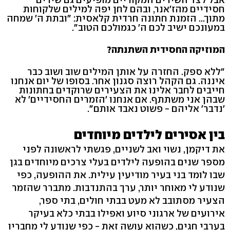
חסידיים מהז'אנר, ובהם לחן יפה למילים שלקוחות
מתוך... הזמנת חתונה חרדית קלאסית: "ובתת ה' שמחה
במעונכם ישיב לכם ה' כגמולכם הטוב".
המוזיקה החסידית השתנתה?
"ללא ספק. החזרה על אותן המילים שוב ושוב כבר
איננה. גם הקהל רוצה סגנון אחר. בסופו של יום אנחנו
חייבים לחבר אלינו את הצעירים שרוקדים בחתונות
שבהן אני משתתף. אם אנחנו 'הזמרים החסידיים' לא
'נדבר' אליהם - פשוט נאבד אותם".
בין אסירים לילדים מיוחדים
את דיקמן, נשוי ואב לשניים, פגשתי לראשונה לפני
מספר שנים בהופעה לילדים בעלי צרכים מיוחדים בגן
שבו לומד בני בעיר מודיעין עילית. את ההופעה, כפי
שנודע לי מאוחר יותר, ערך בהתנדבות. מתברר שהזמר
הצעיר מסתובב לא מעט בבתי חולים, בתי ספר,
אירועים של ארגוני סיוע ואפילו בבתי כלא בעיקר
בערבי חגים, כשהוא עושה זאת - כפי שנודע לי מחבריו