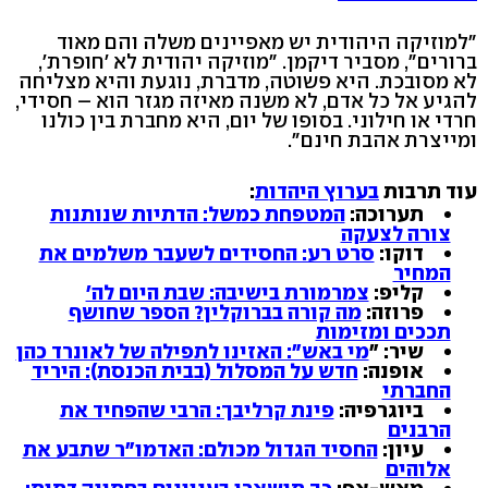
"למוזיקה היהודית יש מאפיינים משלה והם מאוד
ברורים", מסביר דיקמן. "מוזיקה יהודית לא 'חופרת',
לא מסובכת. היא פשוטה, מדברת, נוגעת והיא מצליחה
להגיע אל כל אדם, לא משנה מאיזה מגזר הוא – חסידי,
חרדי או חילוני. בסופו של יום, היא מחברת בין כולנו
ומייצרת אהבת חינם".
עוד תרבות
בערוץ היהדות
:
תערוכה:
המטפחת כמשל: הדתיות שנותנות
צורה לצעקה
דוקו:
סרט רע: החסידים לשעבר משלמים את
המחיר
קליפ:
צמרמורת בישיבה: שבת היום לה'
פרוזה:
מה קורה בברוקלין? הספר שחושף
תככים ומזימות
שיר: "
מי באש": האזינו לתפילה של לאונרד כהן
אופנה:
חדש על המסלול (בבית הכנסת): היריד
החברתי
ביוגרפיה:
פינת קרליבך: הרבי שהפחיד את
הרבנים
עיון:
החסיד הגדול מכולם: האדמו"ר שתבע את
אלוהים