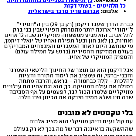
מאש-אפ:
כך תישארו בעניינים בחתונה דתית:
כל הלהיטים - בשתי דקות
אלבום:
אברהם פריד מדבר בישראלית
כברת הדרך שעבר דיקמן (רק בן 29) בין ה"חסידי"
ל"יהודי" ארוכה יותר מהמרחק הפיזי שבין בני ברק
לתל אביב. הוא מגיע ממשפחה מוזיקלית שבה 12 אחים
ואחיות, בן לאב חזן ובעל תפילה ואחיו של יואלי דיקמן,
מי שנחשב היום לאחד המעבדים והמנצחים המבריקים
בעולם המוזיקה החסידית (בדגש על המילה עולם)
והמפיק המוזיקלי של אחיו.
אבל דיקמן הוא גם תוצר של החינוך הליטאי השמרני
והבני-ברקי, זה שמציב את לימוד התורה והציות
להלכות – קלה כבחמורה – בראש, והרבה מתחת
בסולם את עולם המוזיקה. כך, הוא וגם אחיו הם עילויים
מוזיקליים שלמדו הכול לבד, לפעמים על אף הסביבה
שבה חיו ושלא תמיד חיבקה את הכיוון שבו הלכו.
בלי טקסטים לא מובנים
עם קול נעים ודיוק מוזיקלי הוא מציג אלבום
שההשקעה בו איננה דבר של מה בכך לא רק בעולם