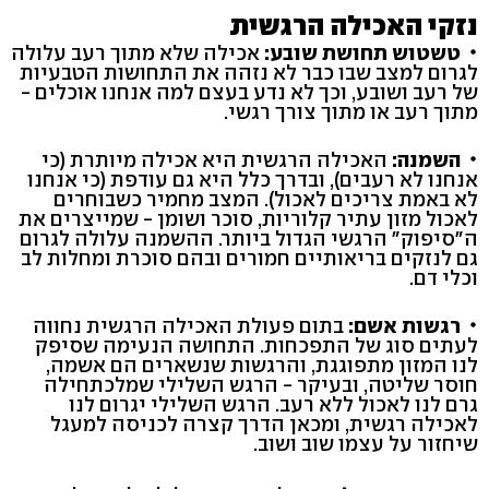
נזקי האכילה הרגשית
טשטוש תחושת שובע:
אכילה שלא מתוך רעב עלולה
לגרום למצב שבו כבר לא נזהה את התחושות הטבעיות
של רעב ושובע, וכך לא נדע בעצם למה אנחנו אוכלים -
מתוך רעב או מתוך צורך רגשי.
השמנה:
האכילה הרגשית היא אכילה מיותרת (כי
אנחנו לא רעבים), ובדרך כלל היא גם עודפת (כי אנחנו
לא באמת צריכים לאכול). המצב מחמיר כשבוחרים
לאכול מזון עתיר קלוריות, סוכר ושומן - שמייצרים את
ה"סיפוק" הרגשי הגדול ביותר. ההשמנה עלולה לגרום
גם לנזקים בריאותיים חמורים ובהם סוכרת ומחלות לב
וכלי דם.
רגשות אשם:
בתום פעולת האכילה הרגשית נחווה
לעתים סוג של התפכחות. התחושה הנעימה שסיפק
לנו המזון מתפוגגת, והרגשות שנשארים הם אשמה,
חוסר שליטה, ובעיקר - הרגש השלילי שמלכתחילה
גרם לנו לאכול ללא רעב. הרגש השלילי יגרום לנו
לאכילה רגשית, ומכאן הדרך קצרה לכניסה למעגל
שיחזור על עצמו שוב ושוב.