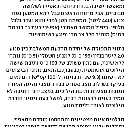
ומאפשר ישיבה בנוחות יחסית אפילו לשלושה
מבוגרים, אבל מרווח הראש מוגבל. לתא המטען נפח
צנוע (440 ליטר), המפתח קטן למדי והוא נעדר גלגל
חלופי. קיפול המושב האחורי (אפשרי כעת גם בגרסת
בסיס) מותיר חלל צר מדי ופוגע בשימושיות.
נתוני התפוקה של יחידת ההנעה המשלבת בין מנוע
2.0 ליטר בנזין (156 כ"ס) למנוע חשמלי (51 כ"ס) נותרו
ללא שינוי, עם נתון משולב של 193 כ"ס ותיבת שישה
הילוכים אוטומטית (כבעבר). בהתאם, נתוני הביצועים
לא השתנו (9.3 שניות בזינוק ל-100 קמ"ש) והם נאים,
בעיקר בשילוב מצב ספורט בבורר מצבי נהיגה המחדד
תגובות מצערת ותיבת הילוכים. במצב ידני התיבה לא
תמיד נענית לרצונות הנהג, למשל בעת ניסיון הורדת
הילוכים לצורך בלימת מנוע.
הבלמים אינם מצטיינים והתחממו מוקדם מהצפוי,
וסובלים עדיין מחוסר תחושה בדוושה הנפוץ במכוניות