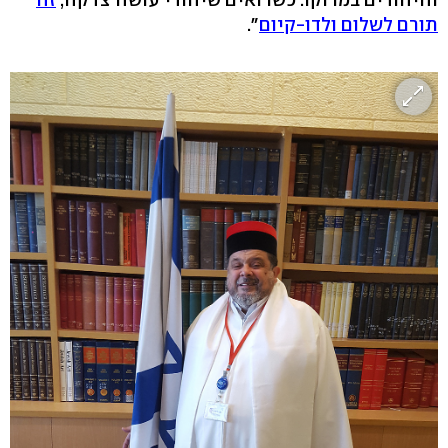
תורם לשלום ולדו-קיום
".