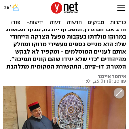
הרב רובין הוד: מפעל הצדקה
לעניים מוסלמים במרוקו
הרב אברהם גולן, תושב קריית גת, מבקר תכופות
במרוקו מולדתו בעקבות מפעל הצדקה הייחודי
שלו: הוא מגייס כספים מעשירי מרוקו ומחלק
אותם לעניים המוסלמים - ומקפיד לא לבקש
מהיהודים "כדי שלא יגידו שהם קונים תמיכה".
המטרה: דו-קיום. התקשורת המקומית מתלהבת
איתמר אייכנר
פורסם: 25.01.18, 11:01