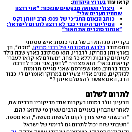
קראו עוד
בערוץ היהדות
:
ניצולי השואה מבקשים שנזכור: "אני רוצה
שתהיו העדים שלי"
כותב הנאום התנ"כי של פנס: הרב יונתן זקס
המיליונר היהודי כבר לא רוצה לתרום לישראל:
"אנחנו סוגרים את האור"
בקריית גת הוא רב של בתי כנסת; איש ססגוני
המסתובב
בלבוש המסורתי של רבני מרוקו
, "זוכה", הן
בארץ והן במרוקו. לדבריו, הוא מסתובב בארץ שבה נולד
לעיתים קרובות וללא כל פחד. "מעולם לא קראו לעברי
קריאות גנאי", הוא מצהיר. "להפך, אני זוכה להרבה
כבוד ברחוב. מאז שפורסם שאני מגייס תרומות
לנזקקים, פונים אליי צעירים במרוקו ואומרים לי: כבוד
הרב, האם אפשר להצטלם איתך?"
לתרום לשלום
הרעיון נולד במוחו בעקבות אחד מביקוריו הרבים שם,
לאחר שהבחין בעניים הרבים שאין מי שדואג להם.
"הרגשתי שיש צורך לקום ולעשות מעשה", הוא מספר.
"חשבתי שזה יכול לתרום גם לדימוי של ישראל
והיהודים במרוקו. כשרואים שיהודי עושה צדקה,
זה