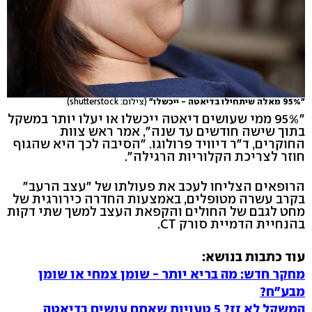
"95% מאלה שיתחילו בדיאטה - ייכשלו"
(צילום: shutterstock)
"95% ממי שעושים דיאטה ייכשלו או יעלו יותר במשקל
בתוך שישה חודשים עד שנה", אמר ראש צוות
החוקרים, ד"ר דיוויד פרולוגו. "הסיבה לכך היא שהגוף
חוזר לצריכת הקלוריות הרגילה".
הרופאים הצליחו לעכב את פעולתו של "עצב הרעב"
בקרב עשרה מטופלים, באמצעות החדרה כירורגית של
מחט לגבם של החולים והקפאת העצב למשך שתי דקות
בהנחיית הדמיית סורק CT.
עוד כתבות בנושא:
מחקר חדש: מה בריא יותר - שומן צמחי או שומן
מבע"ח?
המשקל לא זז? 5 טעויות שאתם עושים בדיאטה