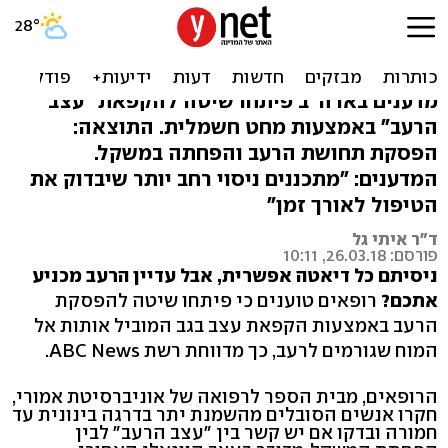
ניתוח הקפאה של עצב הרעב
– שגורם לירידה במשקל
מדענים בארה"ב פיתחו שיטה להקפאת "עצב
הרעב" באמצעות מחט חשמלית. התוצאה:
הפסקת תחושת הרעב והפחתה במשקל.
המדענים: "מתכננים ניסוי רחב יותר שיבדוק את
הטיפול לאורך זמן"
ד"ר איתי גל
פורסם: 26.03.18, 10:11
ניסיתם כל דיאטה אפשרית, אבל עדיין הרעב מכניע
אתכם?
רופאים טוענים כי פיתחו שיטה להפסקת
הרעב באמצעות הקפאת עצב בגב המוביל אותות אל
המוח שגורמים לרעב, כך מדווחת רשת ABC News.
הרופאים, מבית הספר לרפואה של אוניברסיטת אמורי,
חקרו אנשים הסובלים מהשמנת יתר בדרגה בינונית עד
חמורה ובדקו אם יש קשר בין "עצב הרעב" לבין