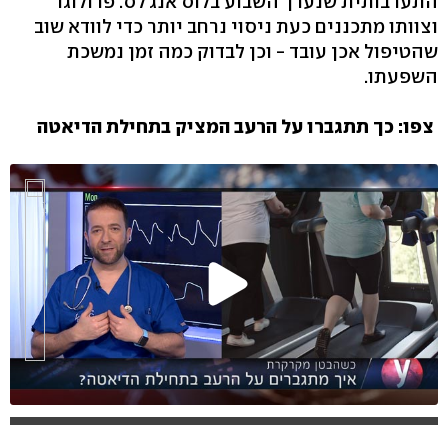
התערבותית שנערך השבוע בלוס אנג'לס. פרולוגו
וצוותו מתכננים כעת ניסוי נרחב יותר כדי לוודא שוב
שהטיפול אכן עובד - וכן לבדוק כמה זמן נמשכת
השפעתו.
צפו: כך תתגברו על הרעב המציק בתחילת הדיאטה