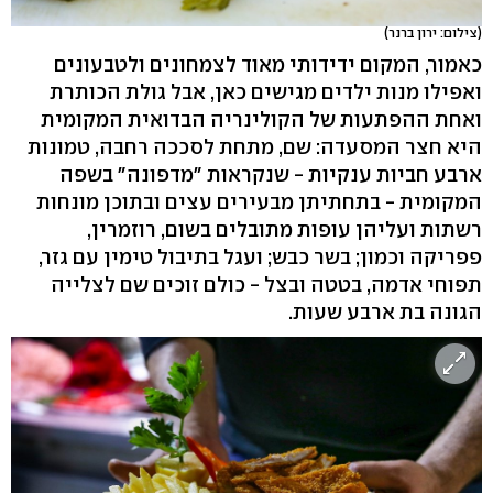
(צילום: ירון ברנר)
כאמור, המקום ידידותי מאוד לצמחונים ולטבעונים
ואפילו מנות ילדים מגישים כאן, אבל גולת הכותרת
ואחת ההפתעות של הקולינריה הבדואית המקומית
היא חצר המסעדה: שם, מתחת לסככה רחבה, טמונות
ארבע חביות ענקיות - שנקראות "מדפונה" בשפה
המקומית - בתחתיתן מבעירים עצים ובתוכן מונחות
רשתות ועליהן עופות מתובלים בשום, רוזמרין,
פפריקה וכמון; בשר כבש; ועגל בתיבול טימין עם גזר,
תפוחי אדמה, בטטה ובצל - כולם זוכים שם לצלייה
הגונה בת ארבע שעות.