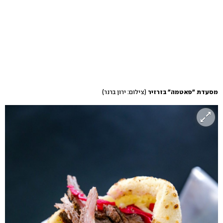
מסעדת "פאטמה" בזרזיר
(צילום: ירון ברנר)