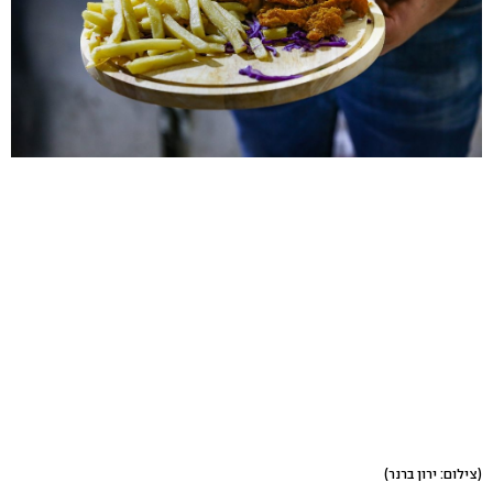
(צילום: ירון ברנר)