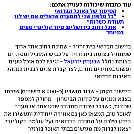
עוד כתבות שיכולות לעניין אתכם:
הסיפור של האוכל הבדואי
"כל טלפון שני למסעדה שואלים אם יש לנו
תעודת כשרות"
אוכל רחוב בירושלים: סיור קולינרי טעים
במיוחד
ביישוב הבדואי בית זרזיר - שמונה רחוב אחד ארוך
שמתחיל בצומת בית זרזיר על כביש המוביל ומסתיים
בצומת נהלל
שבעמק יזרעאל
- יגישו לכם אוכל טעים
ופשוט במחירים נוחים, לצד קבלת פנים לבבית כמנהג
האירוח הבדואי.
היישוב הקטן - שרוב תושביו (כ-8,000 תושבים) שירתו
בצבא ונמנים על כוחות הביטחון - מחולק למספר
שכונות, כשבכל שכונה מתגורר שבט אחר. אז מעבר
לאוכל טוב, תמצאו כאן גם אווירה ייחודית ותעשירו את
הידע שלכם על החברה הבדואית ועל עולמה הקולינרי.
יצאנו לבדוק מה מגישים בבתי האוכל בזרזיר.