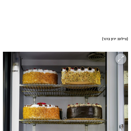
(צילום: ירון ברנר)