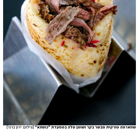
שווארמה טורקית מבשר בקר ושומן טלה במסעדת "כופתא"
(צילום: ירון ברנר)