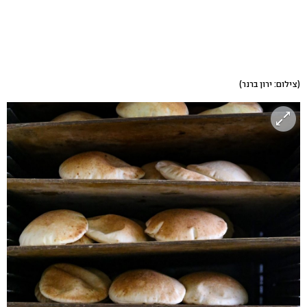
(צילום: ירון ברנר)