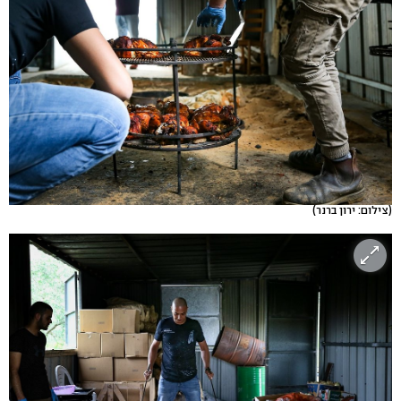
(צילום: ירון ברנר)