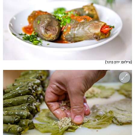
(צילום: ירון ברנר)