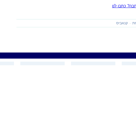
ה? כתבו לנו
ת
קנאביס