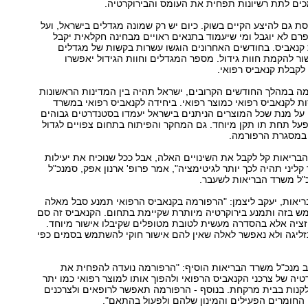
ים לתת רשיונות תפחית את העומס והבירוקרטיה.
 גם להיצע הקיים בשוק. כיום יש רק שמונה מגדלים בישראל, ועל
ם לא יוגבל ומי שיעמוד בתנאים ראויים מבחינה חקלאית יקבל
 קנאביס. בחודשים האחרונים הוגשו עשרות בקשות של מגדלים
ור להקמת חוות גידול. מספר המגדלים וחוות הגידול יאפשרו
לקבלת קנאביס רפואי.
ה במהלך החודשים הקרובים, ישראל תהיה בין המדינות הראשונות
 לקנאביס רפואי כמוצר רפואי. ביחידה לקנאביס רפואי במשרד
על מנת שכל המוצרים הניתנים בישראל יעמדו בסטנדרטים גבוהים
יפעל תחת תו תקן מיוחד. גם המחקר והפיתוח בתחום צפויים לגדול
במסגרת הרפורמה.
בריאות קל לקבל את השינויים האלה, אבל ככל שנוכיח את יעילות
ליני תהיה לכך יותר לגיטימציה", אמר פרופ' ארנון אפק, סמנכ"ל
כ"ל משרד הבריאות לשעבר.
ריאות, יעקב ליצמן: "הרפורמה בקנאביס הרפואי תמנע סבל מאלה
 בזה ותמנע בירוקרטיה מיותרת שקיימת בתחום. הקנאביס זה סם
זציה אלא בהסדרה מעשית לטובת מטופלים שקיבלו אישור מיוחד.
זליגה ולא נאפשר לאלה שאין להם אישור חוקי להשתמש בסמים כפי
ב מנכ"ל משרד הבריאות הוסיף: "הרפורמה נועדה להפחית את
טיה של צרכני הקנאביס הרפואי ולהפוך אותו למוצר רפואי כמו יתר
קנות בבית מרקחת. בנוסף - הרפורמה תאפשר לרופאים ולצרכנים
החומרים הפעילים והמינון שלהם ולפעול בהתאם".