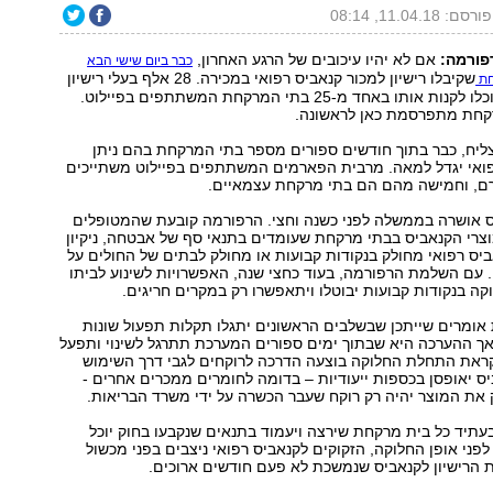
פורסם: 11.04.18, 08:14
פורמה:
אם לא יהיו עיכובים של הרגע האחרון,
כבר ביום שישי הבא
שקיבלו רישיון למכור קנאביס רפואי במכירה. 28 אלף בעלי רישיון
לקנאביס רפואי יוכלו לקנות אותו באחד מ-25 בתי המרקחת המשתתפים בפיילוט.
קחת מתפרסמת כאן לראשונה.
צליח, כבר בתוך חודשים ספורים מספר בתי המרקחת בהם ניתן
פואי יגדל למאה. מרבית הפארמים המשתתפים בפיילוט משתייכים
ם, וחמישה מהם הם בתי מרקחת עצמאיים.
 אושרה בממשלה לפני כשנה וחצי. הרפורמה קובעת שהמטופלים
וצרי הקנאביס בבתי מרקחת שעומדים בתנאי סף של אבטחה, ניקיון
אביס רפואי מחולק בנקודות קבועות או מחולק לבתים של החולים על
 עם השלמת הרפורמה, בעוד כחצי שנה, האפשרויות לשינוע לביתו
קה בנקודות קבועות יבוטלו ויתאפשרו רק במקרים חריגים.
אומרים שייתכן שבשלבים הראשונים יתגלו תקלות תפעול שונות
ך ההערכה היא שבתוך ימים ספורים המערכת תתרגל לשינוי ותפעל
קראת התחלת החלוקה בוצעה הדרכה לרוקחים לגבי דרך השימוש
ס יאופסן בכספות ייעודיות – בדומה לחומרים ממכרים אחרים -
 את המוצר יהיה רק רוקח שעבר הכשרה על ידי משרד הבריאות.
בעתיד כל בית מרקחת שירצה ויעמוד בתנאים שנקבעו בחוק יוכל
לפני אופן החלוקה, הזקוקים לקנאביס רפואי ניצבים בפני מכשול
ת הרישיון לקנאביס שנמשכת לא פעם חודשים ארוכים.