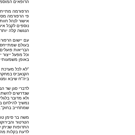
הרופאים המוסמכ
הרפורמה מתייחסת
פי הרפורמה מספר
אישור לנהל חוות
נוספים לקבל איש
הנגשה קלה יותר 
עם יישום הרפורמ
בעולם שמתייחסות
הבריאות פועלים 
וכל מפעל ייצור 
באופן משמעותי 
"לא לכל מערכת ה
הקנאביס במחקר ק
ביה"ח שיבא ומנ
לדברי סגן שר הב
שנדרשים להשתמש
ולא מדובר בלגלי
נמשיך להילחם ב
שמתחייב בחוק".
משה בר סימן טו
הטרטור והבירוקר
התרופות שניתן ל
לדעת בקלות מה 