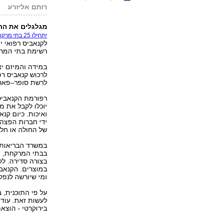
רותם אליזרע
מגלגלים את הר
יתחילו 25 בתי מרקחת
רשימת בתי המר
במידה והמיזם י
לרכוש קנאביס ר
לרשת סופר–פאר
רפורמת הקנאביס
יוכלו לקבל את מ
ואיכות. כיום קנ
ידי חברות הפצה.
של החולה או חלו
במשרד הבריאות 
בבתי המרקחת, א
בצורה סדירה. ל
במוצרים. הקנאבי
ומי שיורשה לנפק
על פי התוכנית, 
לעשות זאת. עוד 
בירוקרטי - הוצא