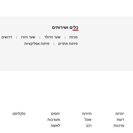
כלים ושירותים
מניות
שער הדולר
שער היורו
דרושים
|
|
|
|
פיתוח אתרים
פיתוח אפליקציות
|
|
יהדות
תיירות
יחסים
כלכליסט
דעות
אוכל
מעורבות
צרכנות
רכב
לאשה