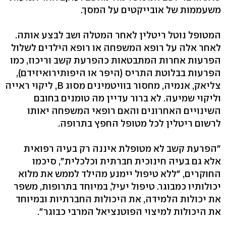
משעממות של אובייקטים על המסך.
המטופל נוטל ריטלין לאחר המטלה ושב לבצע אותה.
לאחר אלה על רופא המשפחה או רופא הילדים לשלול
הפרעות אחרות המתבטאות כהפרעת קשב וריכוז, כמו
הפרעות בבלוטת התריס (היפר או היפותירואיזידם),
צליאק, אנמיה, מחסור בוויטמינים מסוג B, ליקוי ראייה
וליקוי שמיעה. לא ברור עדיין מה טומנים בחובם
השינויים האחרונים והאם רופאי המשפחה יאותו
לרשום ריטלין לכל מטופל החפץ בתרופה.
"הפרעת קשב לא מטופלת איננה רק בעיה רפואית
אלא גם בעיה חינוכית חברתית וכלכלית", סיכמו
החוקרים, "ללא טיפול יימנע מהילד לממש את מלוא
יכולותיו כמבוגר. טיפול יעיל, במיוחד בתרופות, משפר
את יכולות הלמידה, את היכולות החברתיות ובמיוחד
את היכולות למיצוי הפוטנציאל המרבי כבוגר".