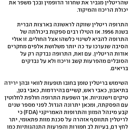
שהריטלין מגביר את שחרור הדופמין ובכך משפר את
יכולת הריכוז והמיקוד.
התרופה ריטלין שווקה לראשונה בארצות הברית
בשנת 1956. אז הטילו רבים ספקות ביכולתה של
התרופה להביא לשינוי כלשהו אצל החולים. זו אולי
הסיבה שנערכו עד כה יותר משלושת אלפים מחקרים
אודות הריטלין. עם זאת, התרופה נבדקה רק על
הסובלים מהפרעות קשב וריכוז ולא על נבדקים
בריאים.
השימוש בריטלין טומן בחובו תופעות לוואי ובהן ירידה
בתיאבון, כאבי ראש, קשיים בהירדמות, כאבי בטן,
טיקים וישנוניות. אך השפעת התרופה חולפת לחלוטין
עם הפסקתה, ומכאן יתרונה הגדול. לפני מספר שנים
קבע מינהל המזון והתרופות האמריקני (FDA) כי
לריטלין תתווסף אזהרה על סכנת מוות פתאומי, יתר
לחץ דם, בעיות לב חמורות והפרעות התנהגותיות כמו