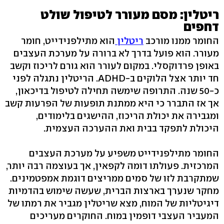
ריטלין: מסם מעורר לטיפול שולט
דחפים
החומר ממנו מורכב
ריטלין
הוא מתילפנידייט, חומר
מעורר. הוא פועל בדרך לא ברורה על מערכת העצבים
באופן פרדוקסלי. במקום לעורר הוא גורם לריכוז וקשב
חד יותר אצל הלוקים ב-ADHD. הריטלין נתגלה לפני
כ-50 שנה. התרופה שימשה תחילה לטיפול בדיכאון,
אך אז התברר כי היא ממתנת תופעות של הפרעות קשב
ומגבירה את יכולת הריכוז, ההישגים בלימודים,
היכולת לתפקד בבית ואת ההערכה העצמית.
החומר מתילפנידייט משפיע על מערכת העצבים
המרכזית. פעולתו דומה לקפאין, אך בעוצמה רבה יותר,
שמתקרבת לזו של סמים ממריצים דוגמת אמפטמינים.
מחקר שנערך בארצות הברית, שעשה שימוש בהדמיות
דיגיטליות של המוח, מצא שריטלין מגביר את רמתו של
המעביר העצבי דופמין במוח. החוקרים מעריכים