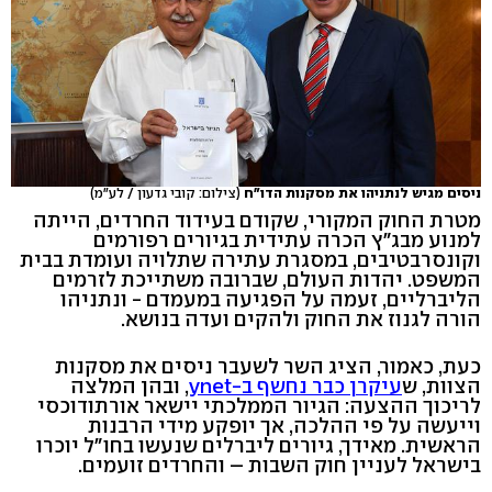
ניסים מגיש לנתניהו את מסקנות הדו"ח
(צילום: קובי גדעון / לע"מ)
מטרת החוק המקורי, שקודם בעידוד החרדים, הייתה
למנוע מבג"ץ הכרה עתידית בגיורים רפורמים
וקונסרבטיבים, במסגרת עתירה שתלויה ועומדת בבית
המשפט. יהדות העולם, שברובה משתייכת לזרמים
הליברליים, זעמה על הפגיעה במעמדם - ונתניהו
הורה לגנוז את החוק ולהקים ועדה בנושא.
כעת, כאמור, הציג השר לשעבר ניסים את מסקנות
הצוות, ש
עיקרן כבר נחשף ב-ynet
, ובהן המלצה
לריכוך ההצעה: הגיור הממלכתי יישאר אורתודוכסי
וייעשה על פי ההלכה, אך יופקע מידי הרבנות
הראשית. מאידך, גיורים ליברלים שנעשו בחו"ל יוכרו
בישראל לעניין חוק השבות – והחרדים זועמים.