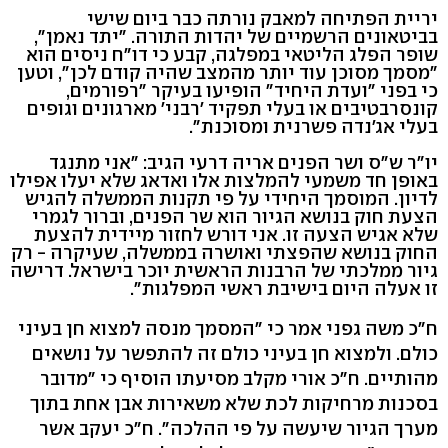
יריית הפתיחה למאבק נורתה כבר ביום שישי
בביטאונים הרשמיים של יהדות התורה. "יתד נאמן",
שופר הפלג הליטאי במפלגה, קבע כי דו"ח ניסים הוא
"מסמך מסוכן עוד יותר מהמצב שהיה קודם לכן", וטען
כי בפני "ועדת היחיד" הופיעו בעיקר "רפורמים,
קונסרבטיבים או בעלי תפקיד 'רבני' מארגונים וגופים
בעלי אג'נדה פשרנית ומסוכנת".
יו"ר ש"ס ושר הפנים אריה דרעי הגיב: "אני מתנגד
באופן חד משמעי להמלצות אלו ואדאג שלא יעלו אפילו
לדיון. המוסמך היחידי על פי תקנות הממשלה להגיש
הצעת חוק בנושא הגיור הוא שר הפנים, וברור לגמרי
שלא אגיש הצעה זו. אני דורש לחזור מיידית להצעת
החוק בנושא שהפצתי ואושרה בממשלה, שעיקרה - רק
גיור ממלכתי של הרבנות הראשית יוכר בישראל. דרישה
זו אעלה היום בישיבת ראשי המפלגות".
ח"כ משה גפני אמר כי "המסמך מנסה למצוא חן בעיני
כולם. ולמצוא חן בעיני כולם זה להתפשר על נושאים
מהותיים. ח"כ אורי מקלב מסיעתו הוסיף כי "מדובר
בסכנות מרחיקות לכת שלא משאירות אבן אחת בתוך
מערך הגיור שיעשה על פי ההלכה". ח"כ יעקב אשר