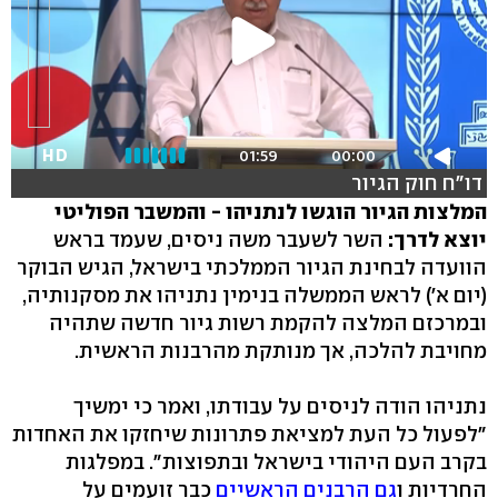
HD
01:59
00:00
דו"ח חוק הגיור
המלצות הגיור הוגשו לנתניהו - והמשבר הפוליטי
יוצא לדרך:
השר לשעבר משה ניסים, שעמד בראש
הוועדה לבחינת הגיור הממלכתי בישראל, הגיש הבוקר
(יום א') לראש הממשלה בנימין נתניהו את מסקנותיה,
ובמרכזם המלצה להקמת רשות גיור חדשה שתהיה
מחויבת להלכה, אך מנותקת מהרבנות הראשית.
נתניהו הודה לניסים על עבודתו, ואמר כי ימשיך
"לפעול כל העת למציאת פתרונות שיחזקו את האחדות
בקרב העם היהודי בישראל ובתפוצות". במפלגות
החרדיות ו
גם הרבנים הראשיים
כבר זועמים על