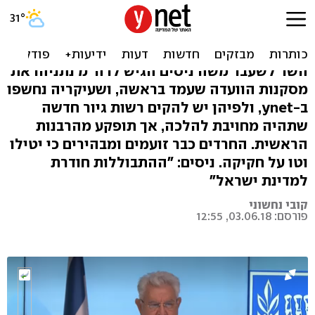
מתווה הגיור הוצג ומעורר שוב
את זעם החרדים
השר לשעבר משה ניסים הגיש לרה"מ נתניהו את
מסקנות הוועדה שעמד בראשה, ושעיקריה נחשפו
ב-ynet, ולפיהן יש להקים רשות גיור חדשה
שתהיה מחויבת להלכה, אך תופקע מהרבנות
הראשית. החרדים כבר זועמים ומבהירים כי יטילו
וטו על חקיקה. ניסים: "ההתבוללות חודרת
למדינת ישראל"
קובי נחשוני
פורסם: 03.06.18, 12:55