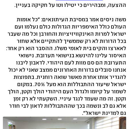
ההצעה, ומבהירים כי יטילו וטו על חקיקה בעניין.
משה ניסים אמר במסיבת העיתונאים: "כל אומות
העולם כולל האימפריות הגדולות כולם נעלמו ועם
ישראל למרות האינקוויזיציות והחורבן וכל מה שעבר
בכל הדורות לא רק שממשיך להתקיים אלא שחזר
לאארצו והקים בית לאומי משלו. ההסבר הוא רק אחד:
האיסור עלינו להינשא בנישואי תערובת. נישואי
התערובת הם סם מוות לעם היהודי. לדאבון ליבנו
אנחנו סובלים בדורות האחרונים ממצב שאני לא יכול
להגדיר אותו אחרת מאשר שואה רוחנית. בתפוצות
ישראל שיעור ההתבוללות הוא מעל 70%. במקום
לשמור על קיומו ולגדול העם היהודי הולך וקטן, הולך
וקטן. זה מה שעמד לנגד עיניי. השקעתי לא רק זמן
אלא גם לב ונשמה בכך שההתבוללות לדאון לבי חודר
גם למדינת ישראל".