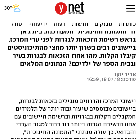
ההישגים והפערים: נתוני
החינוך בכל עיר ובית ספר
זו "התמונה החינוכית" המעודכנת: בית ג'אן
בראש רשימת הזכאות לבגרות לפני ערי המרכז,
ביישובים רבים בשרון יותר מחצי מהתיכוניסטים
קיבלו הקלות. מהו אחוז הזכאות לבגרות בעיר
ובבית הספר של ילדיכם? הנתונים המלאים
אדיר ינקו
פורסם: 18.07.18, 16:59
יישובי המרכז והדרוזים מובילים בזכאות לבגרות,
ביישובים מבוססים שיעור גבוה יותר של תלמידים
המקבלים הקלות בבגרויות וברשימת היישובים עם
אחוז הנשירה הגבוה ביותר רוב ברור למגזר הערבי
והבדואי. כך עולה מנתוני "התמונה החינוכית",