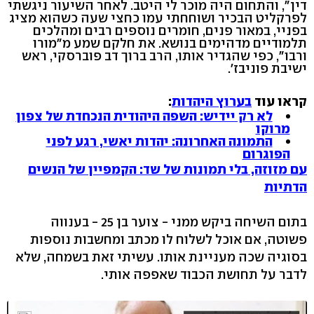
דין", והתחום היה מוכר לי היטב. לאחר השיעור ניגשתי
לפרקליט הבכיר ושוחחתי עמו כחצי שעה כשהוא מציג
בפניי, במאור פנים, חומרים נוספים רבים ומהלכים
תלמודיים מדהימים בנושא. את חלקם שמע מ"מורו
ורבו", כפי שהגדיר אותו, הרב ברוך דב פוברסקי, ראש
ישיבת פוניבז'.
קראו עוד
בערוץ היהדות
:
לא רק יידיש: השפה היהודית הנכחדת של צפון
מרוקו
התמונה האחרונה: יהדות יאשי, רגע לפני
הפוגרום
עם מזוזה, בלי תמונות של שד: הקמפיין של הנשים
הדתיות
בתום השיחה ביקש ממני - צוער בן 25 - בענווה
פשוטה, אם אוכל לשלוח לו מכתב ומחשבות נוספות
בסוגיה שכה מעניינת אותו. עשיתי זאת בשמחה, שלא
לדבר על תחושת הכבוד שאפפה אותי.