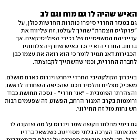
האיש שהיה לו גם מוח וגם לב
גם במגזר החרדי סיפרו כותרות החדשות כולן, על
"פרקליט הצמרת" שהלך לעולמו, זה שליווה את
ענייניהם המשפטיים של בכירי הפוליטיקאים. אך
ברחוב החרדי הוא ייזכר כאיש שחרף הצלחותיו
הכבירות דאג תמיד לומר כי הוא רואה את עצמו כבן
לחברה החרדית, וכמי שהשתייך לקבוצתה.
בזיכרון הקולקטיבי החרדי ייחרט וינרוט כאדם מושלם,
משכיל, מצליח ותלמיד חכם, שהכיפה השחורה לראשו,
והצהרתו הפומבית - "אני חרדי" - נסכה תחושת כבוד
ורוממות בקרב המגזר הרחב, הפשוט, זה שפעמים רבות
חש נחות מול זה החילוני.
גם בימי מחלתו הקשה שמר וינרוט על מה שהקנה לו
את אותה הערכה בלתי מסוייגת. כשנשאל ברדיו
"קול-חי" לפני חודשים ספורים על יכולת ההתמודדות