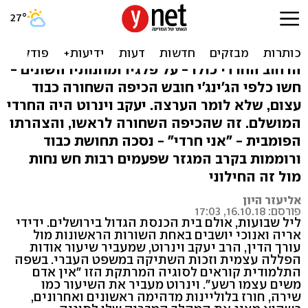
החרדי היפה: יעקב וינרוט,
האיש שכולנו רצינו להיות
הרחוב החרדי כולו - על פלגיו ומחנותיו השונים -
חשו כלפי הג'ינג'י חובש הכיפה השחורה כבוד
עצום, שלא לומר הערצה. יעקב וינרוט היה החרדי
המושלם. זה שהכיפה השחורה לראשו, והצהרתו
הפומבית - "אני חרדי" - נסכה תחושת כבוד
ורוממות בקרב המגזר שפעמים רבות חש נחות
מול זה החילוני
אליעזר היון
פורסם: 16.10.18, 17:03
ליל שבועות, אולם בית הכנסת הגדול בירושלים. ידידי
אריה ואנוכי יושבים באחת השורות הראשונות מול
עורך הדין, הרב יעקב וינרוט, שמעביר שיעור אודות
הפללה עצמית וזכות השתיקה במשפט העברי. בשפה
התלמודית קוראים לסוגיה המרתקת הזו "אין אדם
משים עצמו רשע". וינרוט מעביר את השיעור כמו
שירה, חורז בלוליינות מדהימה ראשונים ואחרונים,