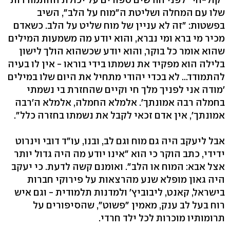
שלו עם המחלה ושליטת ה"מוח על הלב", השיב
בפשטות: "זה לא עניין של מוח שליט על הלב. כשאדם
מכיר מי ברא ומי נברא, והוא יודע מה משמעות המילים
שהוא אומר כל בוקר, והוא יודע שכשהוא הולך לישון
בלילה הוא מפקיד את נשמתו בידי בוראו - אין לו בעיה
להתמודד... לא בכדי יהודי מתחיל את היום שלו במילים
'מודה אני לפניך מלך חי וקיים שהחזרת בי נשמתי
בחמלה רבה אמונתך'. אלמלא החמלה, אלמלא ה'רבה
אמונתך', אין אדם זכאי לקבל את נשמתו בחזרה כלל".
אבל ליעקב היה גם מוח וגם לב, ובנו, עו"ד דובי וינרוט
ידידי, כתב הוקר כי הוא "אינו יודע מה היה גדול יותר
אצל אבא: המוח או הלב". ואומנם קשה לדעת. כי יעקב
היה גאון מופלא שנע מהרצאות על פירוקי חברות
בישראל, קאנט, ליבוביץ' ולמדנות תלמודית - וגם איש
רוח בעל לב ענק, מאמין "פשוט", שהסיפורים על
תרומותיו מוכרות לכל ילד חרדי.