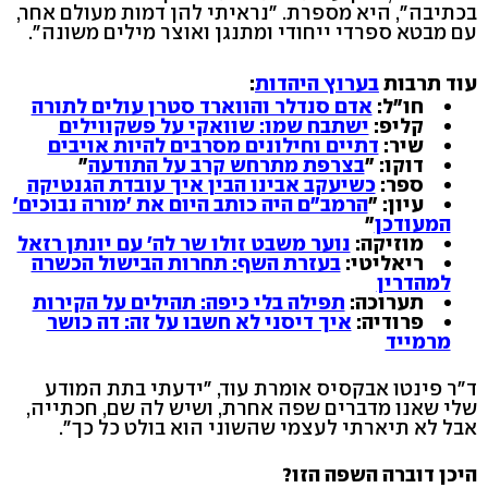
בכתיבה", היא מספרת. "נראיתי להן דמות מעולם אחר,
עם מבטא ספרדי ייחודי ומתנגן ואוצר מילים משונה".
עוד תרבות
בערוץ היהדות
:
חו"ל:
אדם סנדלר והווארד סטרן עולים לתורה
קליפ:
ישתבח שמו: שוואקי על פשקווילים
שיר:
דתיים וחילונים מסרבים להיות אויבים
דוקו: "
בצרפת מתרחש קרב על התודעה
"
ספר:
כשיעקב אבינו הבין איך עובדת הגנטיקה
עיון: "
הרמב"ם היה כותב היום את 'מורה נבוכים'
המעודכן
"
מוזיקה:
נוער משבט זולו שר לה' עם יונתן רזאל
ריאליטי:
בעזרת השף: תחרות הבישול הכשרה
למהדרין
תערוכה:
תפילה בלי כיפה: תהילים על הקירות
פרודיה:
איך דיסני לא חשבו על זה: דה כושר
מרמייד
ד"ר פינטו אבקסיס אומרת עוד, "ידעתי בתת המודע
שלי שאנו מדברים שפה אחרת, ושיש לה שם, חכתייה,
אבל לא תיארתי לעצמי שהשוני הוא בולט כל כך".
היכן דוברה השפה הזו?