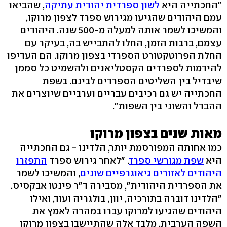
"החכתייה היא
לשון ספרדית יהודית עתיקה
, שהביאו
עמם היהודים שהגיעו מגירוש ספרד לצפון מרוקו,
והמשיכו לשמר אותה למעלה מ-500 שנה. היהודים
עצמם, ברבות הזמן, החלו להתבייש בה, בעיקר עם
החלת הפרוטקטורט הספרדי בצפון מרוקו. הם העדיפו
להידמות לספרדים הקסטליאנים ולהשמיט כל סממן
שיבדיל בין השליטים הספרדים לבינם. בשפת
החכתייה יש גם רכיבים עבריים וערביים שיוצרים את
ההבדל והשוני בין השפות".
מאות שנים בצפון מרוקו
כמו אחותה המפורסמת יותר, הלדינו - גם החכתייה
היא
שפת מגורשי ספרד
. "לאחר גירוש ספרד
התפזרו
היהודים לאזורים גיאוגרפיים שונים
, והמשיכו לשמר
את הספרדית היהודית", מסבירה ד"ר פינטו אבקסיס.
"הלדינו דוברה בתורכיה, יוון, בולגריה ועוד, ואילו
היהודים שהגיעו למרוקו עברו במהרה לאמץ את
השפה הערבית, מלבד אלה שהתיישבו בצפון מרוקו