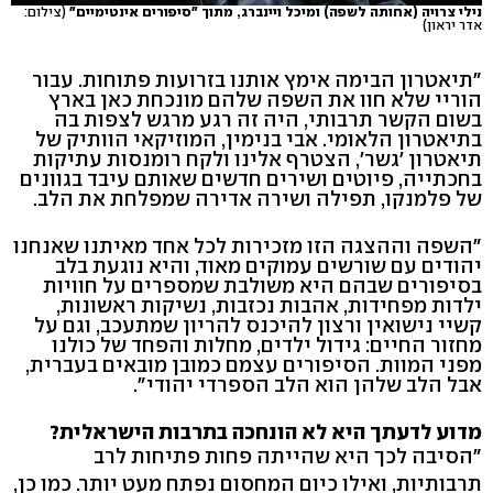
נילי צרויה (אחותה לשפה) ומיכל ויינברג, מתוך "סיפורים אינטימיים"
(צילום:
אדר יראון)
"תיאטרון הבימה אימץ אותנו בזרועות פתוחות. עבור
הוריי שלא חוו את השפה שלהם מונכחת כאן בארץ
בשום הקשר תרבותי, היה זה רגע מרגש לצפות בה
בתיאטרון הלאומי. אבי בנימין, המוזיקאי הוותיק של
תיאטרון 'גשר', הצטרף אלינו ולקח רומנסות עתיקות
בחכתייה, פיוטים ושירים חדשים שאותם עיבד בגוונים
של פלמנקו, תפילה ושירה אדירה שמפלחת את הלב.
"השפה וההצגה הזו מזכירות לכל אחד מאיתנו שאנחנו
יהודים עם שורשים עמוקים מאוד, והיא נוגעת בלב
בסיפורים שבהם היא משולבת שמספרים על חוויות
ילדות מפחידות, אהבות נכזבות, נשיקות ראשונות,
קשיי נישואין ורצון להיכנס להריון שמתעכב, וגם על
מחזור החיים: גידול ילדים, מחלות והפחד של כולנו
מפני המוות. הסיפורים עצמם כמובן מובאים בעברית,
אבל הלב שלהן הוא הלב הספרדי יהודי".
מדוע לדעתך היא לא הונחכה בתרבות הישראלית?
"הסיבה לכך היא שהייתה פחות פתיחות לרב
תרבותיות, ואילו כיום המחסום נפתח מעט יותר. כמו כן,