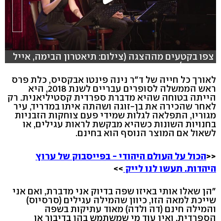
צפו בקטעים מההצגה (צילום: תיאטרון הבימה, אייל
בן-יעיש)
לאורך כל חייה של ד"ר נינה פינטו אבקסיס, כלת פרס
ראש הממשלה לסופרים עבריים לשנת 2018, היא
הייתה בטוחה שהיא מדברת ספרדית קסטיליאנית. רק
לאחר שהכירה את בן-זוגה ושהתה איתו במדריד, עיר
מגוריו, התפלאה לגלות שמידי פעם צוחקות הזבניות
בחנויות השונות כשהיא מבקשת לראות עגילים, או
לשאול אם המוצר הנוסף הוא בחינם.
<<
הכול על העולם היהודי - בפייסבוק של ערוץ
היהדות. תעשו לנו לייק
>>
"הן שאלו אותי באיזו שפה בדיוק אני מדברת, ואם אני
שייכת למאה הזו, כיוון שהמילה עגילים (סרסיוס)
והמילה חינם (דה ולדה) מאוד עתיקות בשפה
הספרדית, ואין עוד מי שמשתמש בהן בדיבור או