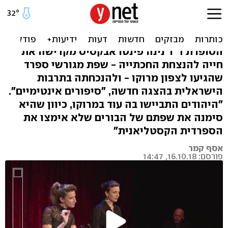
לא רק יידיש: השפה היהודית
הנכחדת של צפון מרוקו
הסופרת ד"ר נינה פינטו אבקסיס מקדישה את
חייה להנצחת החכתייה - שפת מגורשי ספרד
שהגיעו לצפון מרוקו - ולהנכחתה בתרבות
הישראלית בהצגה חדשה, "סיפורים אינטימיים".
"היהודים התביישו בה עוד במרוקו, כיוון שהיא
סימנה את שפתם של הבורים שלא אימצו את
הספרדית הקסטליאנית"
אסף קמר
פורסם: 16.10.18, 14:47