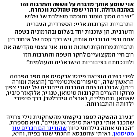
אני שומע אותך מדברת על השפה והתרבות הזו
באהבה גדולה. זו הרי שפה שהולכת ונכחדת.
"יש בה המון הומור וחוכמה משולבת של שלוש
התרבויות הקרובות אליי: הספרדית, העברית
והערבית. הן שוכנות יחד בשלום ובהרמוניה בשפה
אחת ובפי הדוברים אותה, ויש בכך קסם של איחוד בין
תרבויות מרוחקות ושונות זו מזו. אני עצמי מקדישה את
רוב חיי המקצועיים לחקר השפה והתרבות הזו
ולהנכחתה בציבוריות הישראלית והעולמית".
לפני כשנה הוציאה פינטו אבקסיס את ספר הפרוזה
הראשון שלה, "סיפורים אינטימיים" (הוצאת זמורה
ביתן), שכולו הנצחת התרבות הייחודית של יהודי צפון
מרוקו והערים הקרובות טיטואן, טנג׳יר, אלקאזר כיביר,
שאוואן, וגם מלייה, לארצ׳ה וגיברלטר), דרך סיפורי
ילדותה והתבגרותה.
"בערב ההשקה לספר ביקשתי מהשחקנית נילי צרויה
שתכבד אותי בקריאת סיפור או שניים", היא מספרת.
"הכרתי אותה בילדותי כיוון
שהורינו הם חברים עוד
מטיטואן
. ראיתי שהמבטא החכתי שגור בפיה, והיא,