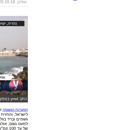
עודכן: 25.10.18, 15:54
כתב ynet בצפון מדווח לקראת המערכת (צילום: אביהו שפירא ואבי חי )
שא
המערכת הגשומה
לישראל, והחזית 
גשמים וברד בגלי
למעט גשם, אולם
של עד 