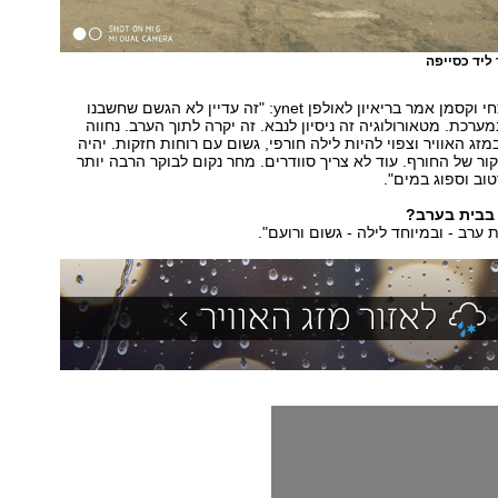
ליד כסייפה
חזאי מטאו-טק צחי וקסמן אמר בריאיון לאולפן ynet: "זה עדיין לא הגשם שחשבנו
מערכת. מטאורולוגיה זה ניסיון לנבא. זה יקרה לתוך הערב. נחווה
זג האוויר וצפוי להיות לילה חורפי, גשום עם רוחות חזקות. יהיה
קור של החורף. עוד לא צריך סוודרים. מחר נקום לבוקר הרבה יותר
רטוב וספוג במים".
 בבית בערב?
ת ערב - ובמיוחד לילה - גשום ורועם".