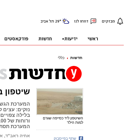
חדשות
כללי
שיטפון בנגב: ב
המערכת הגשומ
נזקים: עצים ק
בלילה צפויים
השיטפון ליד כסייפה שגרם
למות הילד
המערכת תסתיי
אחיה ראב"ד, אי
שתף בפייסבוק