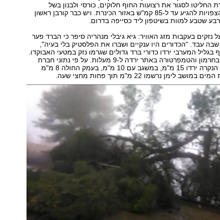
ת החליטו לסגור את רצועות החוף חלוקים, כורסי ולבנון בשל
הרוחות העזות, הצפויות להגיע עד ל-85 קמ"ש באזור הכינרת. ויש כבר קורבן ראשון
רבע שטבע למוות בשיטפון ליד כסייפה בדרום.
ל נזקים בעקבות מזג האוויר: גיא גיבלי מנהריה סיפר כי הברד פער
שבה עבד. "הכדורים היו ענקיים ושברו את הפלסטיק בלי בעיה",
 בגליל המערבי ירדו כדורי ברד גדולים שגרמו נזק במטעי האבוקדו.
ברד כבד ירד גם בחרמון והטמפרטורה באתר ירדה ל-9 מעלות. על פי נתוני חברת
מטאו-טק, בראש הנקרה ירדו 15 מ"מ, במשגב עם 10 מ"מ, בעמק החולה 8 מ"מ
ב לימן נרשמו 22 מ"מ תוך פחות מחצי שעה.