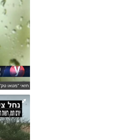
חזאי "מטאו טק"