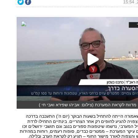
מורה הייתה להתחיל בשעות הבוקר (יום ה') התעכבה בדרכה
צפויה להגיע לחופים רק אחר הצהריים. בינתיים התחילו לרדת
ל המערבי, נרשמו שיטפונות ספורים בנגב וגם תושבי ירושלים זכו
 עיקר המערכת – ממטרים כבדים, סופות רעמים, רוחות במהירות
100 קמ"ש והצפות לאורך מישור החוף – תגיע רק לקראת הערב ובלילה.