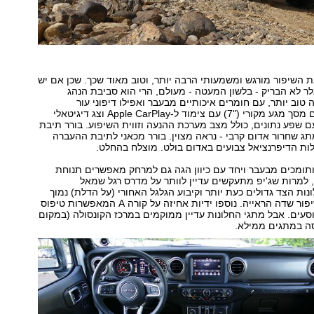
 השיפור מורגש ומשמעותי הרבה יותר, וטוב מאוד שכך. שכן אם יש
גלר לא הבריק - בלשון המעטה - מעולם, הרי הוא סביבת הנהג
 טוב יותר, עם חומרים איכותיים מבעבר ואפילו דיפוני עור
ואלומיניום. יש גם מסך מגע מקורי ("7) עם צימוד ל-Apple CarPlay וצג דיגיטאלי
ם שפע נתונים, כולל מצב מערכת ההנעה וזווית השיפוע. בורר תיבת
תג שחרור אדום קרבי - נראה מצוין. בורר מכאני לתיבת ההעברה
לות הדיפרנציאל צבועים באדום בולט. מוצלח בהחלט.
תומכים מבעבר ויחד עם כיוון הגה גם למרחק מאפשרים תנוחת
, למרות שג'יפ מתעקשים עדיין לוותר על מדרס רגל שמאל
נות הצד גדולים כעת יותר וקיבוע הגלגל האחורי (על הדלת) נמוך
בשלושה ס"מ לשיפור שדה הראייה. נוספו ידיות אחיזה על קורה A המאפשרות טיפוס
וסעים. אבל מתגי החלונות עדיין ממוקמים במרכז הקונסולה (במקום
ה במתגים ממילא.