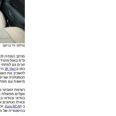
(צילום: ניר בן זקן)
ס"מ באנלימיטיד
כמו ב
היו
רנגלר JK
להשכיב את השמשה
הנוסטלגיה שג'יפ
מיושנת עם מפת
רשימת האבזור כו
בוודאי ובוודאי 
וכאילו הנתונים 
ב-
, זכ
Euro NCAP
בהיסטוריה של הא