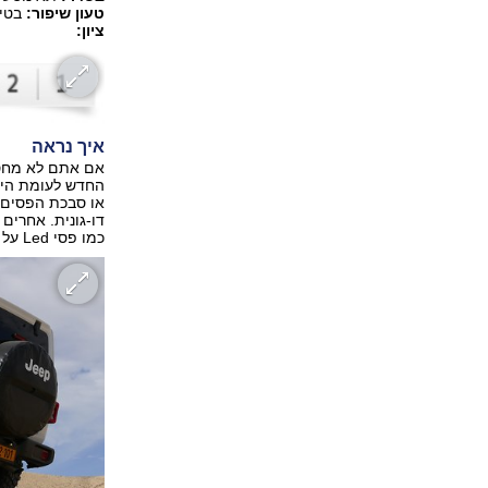
טעון שיפור:
בטיח
ציון:
איך נראה
אם אתם לא מחסי
החדש לעומת היוצ
או סבכת הפסים 
דו-גונית. אחרים
כמו פסי Led על הכנפיים הקדמיות או פתחי איוורור שאינם מאווררים דבר.