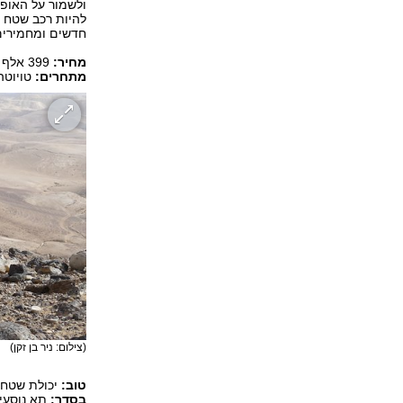
ולשמור על האופי
להיות רכב שטח אמ
חדשים ומחמירים
מחיר:
399 אלף שקל
מתחרים:
טויוטה 
(צילום: ניר בן זקן)
טוב:
יכולת שטח,
בסדר:
תא נוסעים