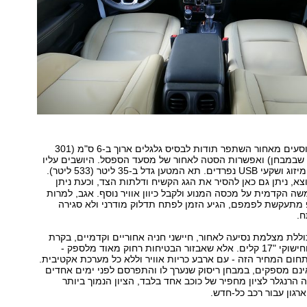
מרחב המחיה לנוסעים מאחור השתפר תודות לבסיס גלגלים ארוך ב-6 ס"מ (301
 שבמבחן) ואפשרות הסטה לאחור של מסעד הספסל. היושבים עליו
זוכים גם לפתחי מיזוג ושקעי USB נפרדים. תא המטען גדל ב-35 ליטר (533 ליטר).
צא, ניתן גם כאן להסיר את הגג הקשיח ודלתות הצד, וכעת ניתן
 הקדמית על מכסה המנוע ולקבל כיוון אוויר נוסף. אגב, למרות
 מתעקשת לפמפם, הגיע הזמן לפתח תדלוק מודרני ולא סגירה
ח.
ללת מצלמת נסיעה לאחור, חיישני חניה אחוריים וקדמיים, בקרת
אקלים מפוצלת וחישוקי "17 קלים. אלא שאבזור הבטיחות רחוק מאוד מלספק -
בתחום המחיר הזה - עם ארבע כריות אוויר וללא כל מערכת אקטיבית.
אינם מספקים, במבחן ריסוק שנערך לו והתפרסם לפני ימים אחדים
ה הרנגלר לציון מחפיר של כוכב אחד בלבד, הציון הנמוך ביותר
רגון עבור רכב כל-חדש.