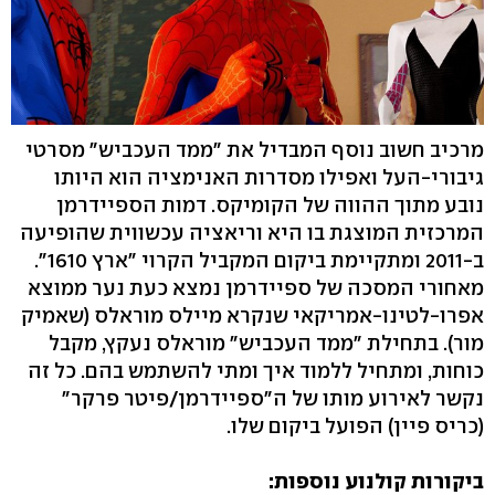
מרכיב חשוב נוסף המבדיל את "ממד העכביש" מסרטי
גיבורי-העל ואפילו מסדרות האנימציה הוא היותו
נובע מתוך ההווה של הקומיקס. דמות הספיידרמן
המרכזית המוצגת בו היא וריאציה עכשווית שהופיעה
ב-2011 ומתקיימת ביקום המקביל הקרוי "ארץ 1610".
מאחורי המסכה של ספיידרמן נמצא כעת נער ממוצא
אפרו-לטינו-אמריקאי שנקרא מיילס מוראלס (שאמיק
מור). בתחילת "ממד העכביש" מוראלס נעקץ, מקבל
כוחות, ומתחיל ללמוד איך ומתי להשתמש בהם. כל זה
נקשר לאירוע מותו של ה"ספיידרמן/פיטר פרקר"
(כריס פיין) הפועל ביקום שלו.
ביקורות קולנוע נוספות: