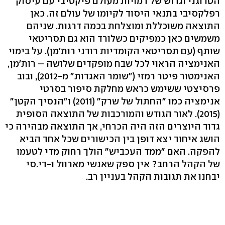
הטרוגני וגדוש של דמויות מעולם פיקטיבי עם עיסוק
רפלקסיבי בתנאי היסוד לקיומו של עולם זה. כאן
התוצאה משוכללת ומוצלחת בכמה דרגות. שניהם
משמשים כאן כמפיקים כשלורד הוא גם תסריטאי
שותף (עם תסריטאי הקומדיות רודני רות'מן). על בימוי
האנימציה הראוי לכל שבח מופקדים שלושה – רות'מן,
האנימטור פיטר רמזי ("שומר האגדות" מ-2012), ובוב
פרסיצטי ששימש כראש מחלקת סיפור בסרטי
אנימציה כמו "החתול של שרק" (2011) ו"הנסיך הקטן"
(2015). לאור הגודש והמורכבות של התוצאה הסופית
גדוד היוצרים הזה היה הכרחי, אך התוצאה מבהירה כי
הושג איחוד יצא דופן בין הכישורים שכל אחד הביא
להפקה. האם "ממד העכביש" הולך רחוק מדי לטעמו
של הקהל הרחב? אין ספק שאנשי מארוול ו-די.סי
יבחנו את תגובות הקהל בעניין רב.