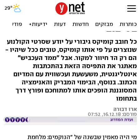
ביקורת סרט: "ספיידרמן: ממד
העכביש" - עוקף את הנוקמים
בסיבוב
כל חובב קומיקס גיבורי על יודע שסרטי הקולנוע
שנוצרים על פי אותו קומיקס, טובים ככל שיהיו -
הם רק הד חיוור למקור. אבל "ממד העכביש"
מאתגר את התפיסה הזאת בהתכתבות
אינטליגנטית, משעשעת ועכשווית עם המדיום
הכתוב. בנוסף, הבימוי המבריק והאנימציה
המסוגננת הופכים אותו למתוחכם ופורץ דרך
בתחומו
ארז דבורה
פורסם: 16.12.18, 07:52
מי היה מאמין שבשנה של "הנוקמים: מלחמת