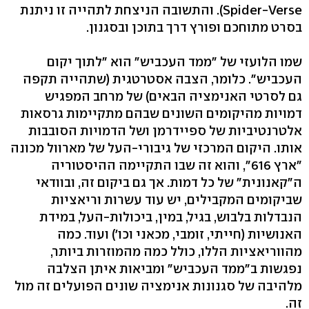
Spider-Verse). והתשובה הניצחת לתהייה זו ניתנת
בסרט מתוחכם ופורץ דרך בתוכן ובסגנון.
שמו הלועזי של "ממד העכביש" הוא "לתוך יקום
העכביש". כלומר, הצבה אסטרטגית (שתהייה תקפה
גם לסרטי האנימציה הבאים) של מרחב המפגיש
דמויות מהיקומים השונים שבהם מתקיימות גרסאות
אלטרנטיביות של ספיידרמן ושל הדמויות הסובבות
אותו. היקום המרכזי של גיבורי-העל של מארוול מכונה
"ארץ 616", והוא זה שבו התקיימה ההיסטוריה
ה"קאנונית" של כל דמות. אך גם ביקום זה, ובוודאי
שביקומים המקבילים, יש עוד עשרות וריאציות
הנבדלות בלבוש, בגיל, במין, ביכולות-העל, במידת
האנושיות (חייתי, זומבי, מכאני וכו') ועוד. כמה
מהווריאציות הללו, כולל כמה מהמוזרות ביותר,
נפגשות ב"ממד העכביש" ומביאות איתן הצלבה
מלהיבה של סגנונות אנימציה שונים הפועלים זה מול
זה.