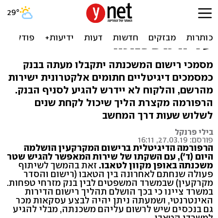
מהפכה: כבר לא צריך להגיע
לטאבו כדי לרשום דירה שיש
עליה משכנתה
מסמכי רישום המשכנתה יתקבלו מעתה בבנק
כמסמכים דיגיטליים חתומים אלקטרונית ישירות
מהרשם, והלקוח לא יידרש להגיע לסניף הבנק.
הרפורמה מקצרת הליך שיכול לקחת שנים
לשלוש שעות דרך המחשב
בילי פרנקל
פורסם: 27.03.19, 16:11
הרפורמה הדיגיטלית ברישום המקרקעין הושלמה
היום (ד'), עם השקתו של שירות המאפשר להגיש שטר
משכנתה באופן מקוון לטאבו.
זאת בהמשך לשיתוף
פעולה שנחתם לאחרונה בין הטאבו (רישום והסדר
מקרקעין) שבמשרד המשפטים לבין בנק מזרחי טפחות.
במשרד ציינו כי בכך הושלם תהליך רישום הדירות
האינטרנטי, ושמעתה ניתן יהיה לבצע עסקאות מכר
גם בנכסים שיש לרשום עליהם משכנתה, מבלי להגיע
למשרדי הטאבו.