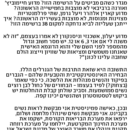
מגדר כשהם מביטים על הרשימה הזו? מדוע חיימוביץ'
ואורנה ברביבאי לא מוצבות בחמישייה הראשונה?
מדוע קארין אלהרר ויעל גרמן, שתי פרלמנטריות
מצוינות ומנוסות, לא מוצבות בעשיריה הראשונה? איך
ייתכן שעליזה לביא נדחקה למקום 38 ברשימה הזו?
מדוע יעלון, אשכנזי וניסנקורן לא אמרו בעצמם, "זה לא
משנה לי אם אני 3, 6 או 12. יש מסר חשוב וגדול
מהמספר לפני השם שלי והוא הדוגמא האישית
שאנחנו משמשים ומציאות של שוויון וייצוג הולם
שחובה עלינו לכונן"?
התשובה היא שזאת התרבות של הגנרלים הללו.
הבחירה האינסטינקטיבית והטבעית שלהם - הגברים
בפיקוד והנשים מנהלות את הלשכה. כי כפי שאמר
(בצחוק?) לפיד בעצמו - הבחורים של כחול לבן רוצים
נשים ממושמעות. וסביב שולחן קבלת ההחלטות יש
ביקוש לטסטוסטרון ושהנשים יכינו קפה.
ובכן, כאישה פמיניסטית אני מבקשת לראות נשים
בקבינט. אני מבקשת נשים שינהלו מלחמה ושלום,
ירפאו את מערכת הבריאות הקורסת, ישקמו את
מערכת החינוך המקרטעת, יילחמו על מערכת רווחה
תקנית וינהלו את משרד האוצר של מדינת ישראל. אני