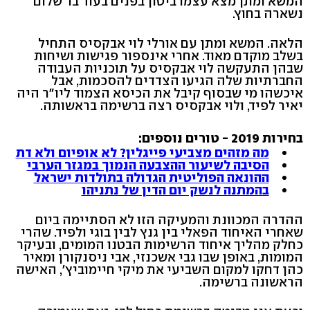
המשא ומתן מצא עצמו ביטון בפנים בעוד בר שלום
נשארה בחוץ.
הלאה. המשא ומתן עם אורלי לוי אבקסיס התחיל
בשלב מוקדם מאוד. אחרי אינספור פגישות ושיחות
שבהן התעקשה לוי אבקסיס על תוכניות העבודה
החברתיות שלה הגיעו הצדדים להסכמות, אבל
איכשהו מי שבסוף קיבל את הכיסא הצמוד ליו"ר היה
יאיר לפיד, ולוי אבקסיס רצה ברשימה בראשותה.
בחירות 2019 - טורים נוספים:
מה מזהים מצביעי פייגלין? לא אופיום ולא דת
הסיבה לשיעור ההצבעה הנמוך במגזר הערבי
ההונאה הפוליטית הגדולה בתולדות ישראל
בהמתנה לנשק יום הדין של נתניהו
ההדרה המכוונת והמעיקה הזו לא הסתיימה ביום
שאחרי האיחוד הפאלי בין גנץ לבין בוגי ולפיד. שהרי
כחלק מהליך איחוד הרשימות הבטנו המומים, ובעיקר
המומות, באופן שבו גבי אשכנזי, אבי ניסנקורן ומאיר
כהן דחקו למקום השביעי את מיקי חיימוביץ', האישה
הראשונה ברשימה.