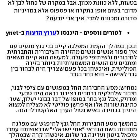
בטעות, ללא כוונת מכוון. אבל במקרה של כחול לבן לא
מדובר בשום אופן בתקלה או פספוס אלא במדיניות
סדורה ומכוונת למדי. איך אני יודעת?
לטורים נוספים - היכנסו ל
ערוץ הדעות
ב-ynet
ובכן, במהלך הקמת המפלגה קיים בני גנץ מגעים עם
אין ספור אנשים ונשים מהזירה הציבורית והחברתית
לחיבורים ולשיתופי פעולה. למעשה הוא קיים משאים
ומתנים עם הנשים המשמעותיות ביותר בזירה
הפוליטית, ואיכשהו בכל פעם שצריך היה לבחור בין
גבר לאישה - הוא בחר בגבר.
נמחיש: מסע החבירות החל במפגשים עם ציפי לבני,
חיבור שלחלקים נרחבים בציבור נראה היה טבעי
ומדויק, אבל גנץ בחר בסופו של דבר בבוגי יעלון, שעד
כתיבת שורות אלו אף פרשן פוליטי לא מצליח למצוא
היגיון בבחירה באיש נטול הערך האלקטורלי הזה.
בהמשך מסע החבירות החל גנץ להיפגש עם מפלגה
מתהווה בשם הנוראי "אחי ישראלי" שבראשותה עמדו
מיכאל ביטון ועדינה בר שלום. איכשהו קרה שבמהלך