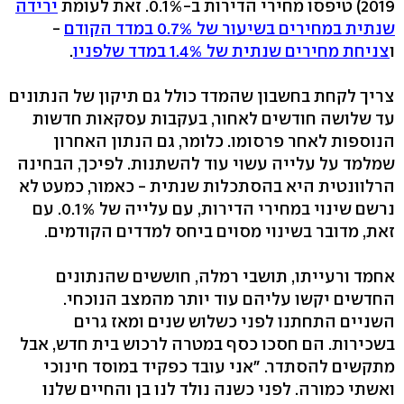
2019) טיפסו מחירי הדירות ב-0.1%. זאת לעומת
ירידה
שנתית במחירים בשיעור של 0.7% במדד הקודם
-
ו
צניחת מחירים שנתית של 1.4% במדד שלפניו
.
צריך לקחת בחשבון שהמדד כולל גם תיקון של הנתונים
עד שלושה חודשים לאחור, בעקבות עסקאות חדשות
הנוספות לאחר פרסומו. כלומר, גם הנתון האחרון
שמלמד על עלייה עשוי עוד להשתנות. לפיכך, הבחינה
הרלוונטית היא בהסתכלות שנתית - כאמור, כמעט לא
נרשם שינוי במחירי הדירות, עם עלייה של 0.1%. עם
זאת, מדובר בשינוי מסוים ביחס למדדים הקודמים.
אחמד ורעייתו, תושבי רמלה, חוששים שהנתונים
החדשים יקשו עליהם עוד יותר מהמצב הנוכחי.
השניים התחתנו לפני כשלוש שנים ומאז גרים
בשכירות. הם חסכו כסף במטרה לרכוש בית חדש, אבל
מתקשים להסתדר. "אני עובד כפקיד במוסד חינוכי
ואשתי כמורה. לפני כשנה נולד לנו בן והחיים שלנו