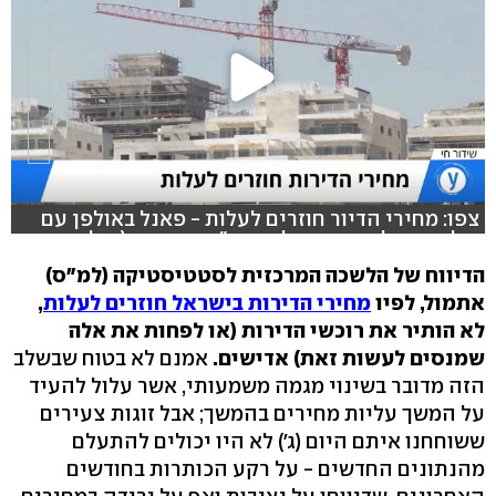
צפו: מחירי הדיור חוזרים לעלות - פאנל באולפן עם
בילי פרנקל, חיים מסילתי ועו"ד זיו כספי (צילום: רן
דיקשטיין)
הדיווח של הלשכה המרכזית לסטטיסטיקה (למ"ס)
אתמול, לפיו
מחירי הדירות בישראל חוזרים לעלות
,
לא הותיר את רוכשי הדירות (או לפחות את אלה
שמנסים לעשות זאת) אדישים.
אמנם לא בטוח שבשלב
הזה מדובר בשינוי מגמה משמעותי, אשר עלול להעיד
על המשך עליות מחירים בהמשך; אבל זוגות צעירים
ששוחחנו איתם היום (ג') לא היו יכולים להתעלם
מהנתונים החדשים - על רקע הכותרות בחודשים