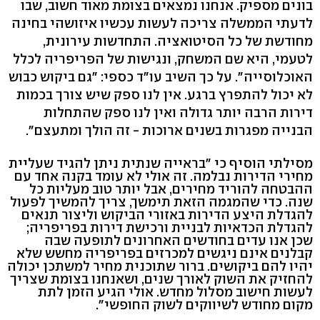
בונים מספיק. אנחנו נמצאים בצומת מאוד חשוב, שבו
לדעתי הממשלה צריכה לעשות עכשיו איזושהי בחינה
מחודשת של כל הסיטואציה. התחדשות עירונית,
לטעמי, היא שם המשחק, ונגישות של הפריפריה לכלל
האוכלוסייה". על כך השיב עו"ד כספי: "גם ביקוש כבוש
לא יכול להתפרץ ברגע. אין לנו ספק שיש צורך בכמות
דירות הרבה יותר גדולה ואין לנו ספק שהתחלות
הבנייה מפגרות בשנים ארוכות - זה הולך ומתעצם".
מסילתי הוסיף כי "בראייה שנתית ניתן להגיד שעליית
מחירי הדירות נבלמה. זה אולי לא עומד בקנה אחד עם
ההבטחה להוריד מחירים, אבל יותר טוב מעליות כל
שנה. כדי שהמגמה הזאת תימשך, צריך להמשיך לפעול
להגדלת היצע הדירות באזורי הביקוש וליצור תנאים
להגדלת הכדאיות לבניית ורכישת דירות בפריפריה;
שכן אנו עדים בחודשים האחרונים לתופעה שבה
קבלנים אינם ניגשים למכרזים בפריפריה מחשש שלא
יהיו להם ביקושים. ברור שתוכנית מחיר למשתכן יכולה
להחזיק את השוק לאורך שנים, ושאנחנו בצומת שצריך
לעשות חישוב מסלול מחדש. אולי הגיע הזמן לתת
מקום מחודש לשיווקים לשוק החופשי".