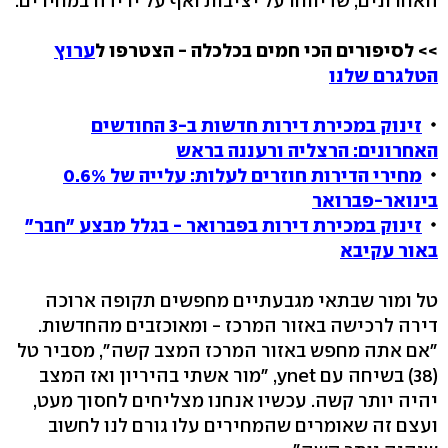
האחרונים, שדיווחו על יציבות ואף על ירידה במחירים.
>> לסיפורים הכי חמים בכלכלה - הצטרפו ל
ערוץ
הטלגרם שלנו
זינוק במכירת דירות חדשות ב-3 החודשים
האחרונים: הרצליה ורעננה בראש
מחירי הדירות חוזרים לעלות: עלייה של 0.6%
בינואר-פברואר
זינוק במכירת דירות בפברואר - בגלל מבצע "חבר"
באור עקיבא
טל ומור שבתאי מגבעתיים מחפשים תקופה ארוכה
דירה לרכישה באזור המרכז - ומאוכזבים מהחדשות.
"אם אתה מחפש באזור המרכז המצב קשה", מסביר טל
(38) בשיחה עם ynet, "מור אשתי בהיריון ואז המצב
יהיה יותר קשה. עכשיו אנחנו מצליחים לחסוך מעט,
ועצם זה שאומרים שהמחירים עלו גורם לנו לחשוב