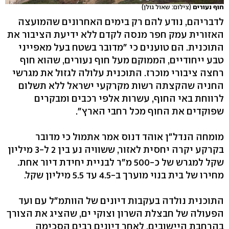
חוף נעורים
(צילום: שאול גולן)
לדבריהם, נודע להם רק בימים האחרונים שהמועצה
האזורית עמק חפר מנסה לקדם ללא ידיעת הציבור את
התוכנית. הם טוענים כי "מדובר בשטח בעל מאפייני
טבע ייחודיים, הממוקם מעל חוף נעורים, שהוא חוף
רחצה ציבורי מוכרז. התוכנית עלולה לגזול את מגרשי
החניה שהקצתה רשות מקרקעי ישראל ללא תשלום
לרווחת באי החוף, עשרות אלפי רכבים ומבקרים
שפוקדים את החוף מכל רחבי הארץ".
מומחה הנדל"ן אוהד דנוס אמר אתמול כי מדובר
בקרקע יקרה יחסית לאזור, ששוויה נע בין 2 ל-3 מיליון
שקל למגרש של כ-500 מ״ר לבניית יחידת דיור אחת.
מחירו של בית בנוי מוערך ב-4.5 עד 5.5 מיליון שקל.
התוכנית נולדה בעקבות דיונים של הוותמ"ל עם ועד
הפעולה של חבצלת השרון וצוקי ים, שהציג את הצורך
בהרחבת היישובים. לאחר דיונים רבים הסכימה