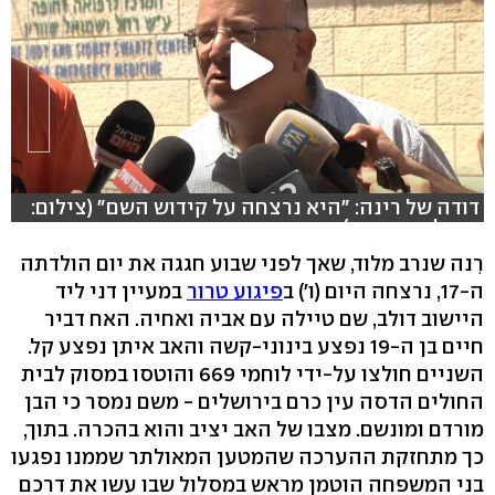
דודה של רינה: "היא נרצחה על קידוש השם" (צילום:
שמוליק דודפור)
רִנה שנרב מלוד, שאך לפני שבוע חגגה את יום הולדתה
ה-17, נרצחה היום (ו') ב
פיגוע טרור
במעיין דני ליד
היישוב דולב, שם טיילה עם אביה ואחיה. האח דביר
חיים בן ה-19 נפצע בינוני-קשה והאב איתן נפצע קל.
השניים חולצו על-ידי לוחמי 669 והוטסו במסוק לבית
החולים הדסה עין כרם בירושלים - משם נמסר כי הבן
מורדם ומונשם. מצבו של האב יציב והוא בהכרה. בתוך,
כך מתחזקת ההערכה שהמטען המאולתר שממנו נפגעו
בני המשפחה הוטמן מראש במסלול שבו עשו את דרכם