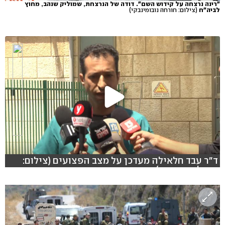
"רינה נרצחה על קידוש השם". דודה של הנרצחת, שמוליק שנהב, מחוץ
לביה"ח
(צילום: חורחה נובומינבקי)
ד"ר עבד חלאילה מעדכן על מצב הפצועים (צילום:
שמוליק דודפור)