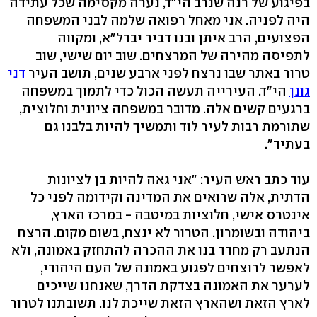
בפיגוע של רנה שנרב הי"ד, נערה מקסימה שכל עתידה
היה לפניה. אני מאחל רפואה שלמה לבני המשפחה
הפצועים, הרב איתן ובנו דביר יבדל"א, ומקווה
לתפיסה מהירה של המרצחים. שוב יום שישי, שוב
טרור באתר שבו נרצח לפני ארבע שנים, תושב העיר
דני
גונן
הי"ד. העירייה תעשה הכול כדי לתמוך במשפחה
ברגעים קשים אלה. מדובר במשפחה ציונית וחלוצית,
שתורמת רבות לעיר לוד ותמשיך להיות בלבנו גם
בעתיד".
עוד כתב ראש העיר: "אני גאה להיות בן לציונות
הדתית, אלה שרואים את המדינה וקידומה לפני כל
אינטרס אישי, חלוציות במיטבה - במרכז הארץ,
ביהודה ובשומרון. הטרור לא ינצח, בשום מקום. הרצח
הנתעב רק מחדד בנו את ההכרה להתחזק באמונה, ולא
לאפשר לרוצחים לפגוע באמונה של העם היהודי,
לערער את האמונה בצדקת הדרך, שאנחנו שייכים
לארץ הזאת ושהארץ הזאת שייכת לנו. תשובתנו לטרור