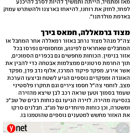
מאז ומתמיד, הייתה ותמשיך להיות לסרב להיכנע
לפחד, לחזק את רוחנו, להיאחז בארצנו ולהשתרש עמוק
באדמת מולדתנו".
מצוד ברמאללה, חמאס בירך
צה"ל מנהל מצוד נרחב באזור רמאללה אחר המחבל או
המחבלים שאחראים לפיגוע, ומחסומים נפרסו בכל
אזור בנימין. הכוחות מחפשים גם בכפרים הסמוכים,
תוך החרמת סרטונים ממצלמות אבטחה כדי להבין את
אשר אירע. מפקד פיקוד המרכז, אלוף נדב פדן, מפקד
האוגדה ומפקדים נוספים הגיע לשטח וביצעו הערכת
מצב. לוחמי צה"ל חסמו צירים וגם תחקרו פלסטיני
שעמד בסמוך וטען שראה רכב לבן שיצא מהזירה
בנסיעה מהירה. לזירה הגיעו גם כוחות רבים של שב"כ
ומשטרה, וכן כוחות מיוחדים של מג"ב. חבלנים סרקו
את האזור מחשש למטענים נוספים שהוטמנו בו.