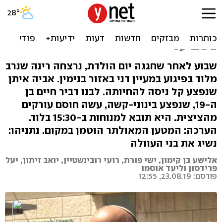
רִנה בת ה-17 נרצחה בפיגוע
בדרך למעיין, אחיה ואביה
נפצעו
שבוע לאחר שחגגה יום הולדת, נרצחה רינה שנרב
מלוד בפיגוע במעיין דני באזור בנימין. אביה איתן
שנפצע קל ניסה להחיותה. לבנו דביר חיים בן
ה-19, שנפצע בינוני-קשה, עשה חוסם עורקים
מהציצית. היא תובא למנוחות ב-15:30 בלוד.
הערכה: המטען המאולתר הוטמן במקום. נתניהו:
נשיג את בני העוולה
אלישע בן קימון, ישי פורת, רועי רובינשטיין, יואב זיתון, יעל
פרידסון וליעד אוסמו
פורסם: 23.08.19, 12:55