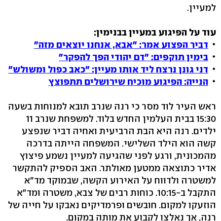
למעיין.
עוד על הפיגוע במעיין בבנימין:
דביר הפצוע אמר: "אבא, אנחנו יוצאים מזה"
בימין תוקפים: "דם יהודי הפך להפקר"
דני גונן נרצח ליד אותו מעיין: "כאב כפול ומשולש"
הנייה: הפיגוע מוכיח שירושלים תתפוצץ
ראש העיר לוד מסר כי רנה שנרב תובא למנוחות בשעה
15:30 בבית העלמין החדש בלוד. למשפחת שנרב 11
ילדים. רנה היא הבת הרביעית ואחיה דביר שנפצע
קשה הוא הילד השלישי. המשפחה הייתה בדרכה
מהמכונית, ורגע לפני שהגיעה למעיין נשמע פיצוץ
אדיר כתוצאה ממטען מאולתר. האב הספיק להתקשר
למשטרה ולדווח על האירוע הקשה, שבמוקד מד"א
התקבל ב-10:15. כוחות רבים של צבא, משטרה ומד"א
הוזעקו למקום. חובשים ופרמדיקים נאבקו על חייה של
רנה, אך נאלצו לקבוע את מותה במקום.