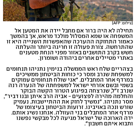
(צילום: AFP)
תחילה לא היה ברור אם מחבל יידה את המטען אל
המשפחה או שמא המסלול מולכד מראש, אך בהמשך
כאמור התחזקה ההערכה שהאפשרות השנייה היא זו
שהתרחשה. צורת פעולה זו חריגה ביותר והעלתה
חשש בקרב התושבים באזור מפני הנחת מטענים
באתרי מטיילים אחרים ביהודה ושומרון.
בצהריים שלח ראש הממשלה בנימין נתניהו תנחומים
למשפחת שנרב ומסר כי כוחות הביטחון ממשיכים
במרדף אחר המחבלים. "אני שולח תנחומים עמוקים
בשמי ובשם אזרחי ישראל למשפחתה של הנערה רנה
שנרב ז"ל, שנרצחה בפיגוע הטרור הקשה הבוקר
והחלמה מהירה לפצועים - אביה הרב איתן ובנו דביר",
מסר נתניהו. "נמשיך לחזק את ההתיישבות. נעמיק
שורש ונכה באויבינו. זרועות הביטחון בעיצומו של
מרדף אחר המחבלים בני העוולה. אנחנו נשיג אותם.
ידה הארוכה של ישראל מגיעה לכל מבקשי נפשנו
ותבוא איתם חשבון".