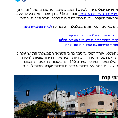
מחירים יכולים עוד לטפס?
בשבוע שעבר פורסם ב"ממון" וב-ynet
, וצנחו ב-8% בתוך שנה, וזאת בעיקר עקב
ו ב-1% ברבעון השני
קאות היוקרה ועלייה במכירת דירות בחלקי העיר הזולים יחסית.
י מעניינים והכי חמים בכלכלה - הצטרפו
לערוץ הטלגרם שלנו
 הדירות יורדים? תלוי איך בודקים
רור: מחירי הדירות בישראל חוזרים לעלות
מחירי הדירות: גם השכירות מתייקרת
השמאי אוהד דנוס על סמך נתוני השמאי הממשלתי הראשי עלה כי
ותר גם נמכרות מהר הרבה יותר: ביד אליהו דירה מוצעת למכירה
בממוצע ‭ 55‬יום, ואילו בצפון ובמרכז העיר כ-190 יום. בשכונות הצפוניות, מעבר
לירקון, הנתון הוא ‭ 261‬יום בממוצע. דירות 5 חדרים ודירות יוקרה יכולות לשהות