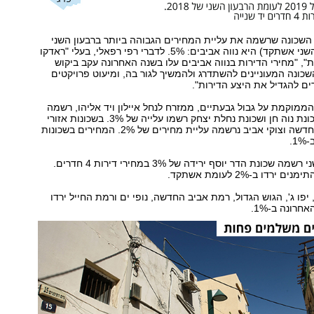
 חדרים השכונה שרשמה את עליית המחירים הגבוהה ביותר ברבעון השני
(לעומת הרבעון השני אשתקד) היא נווה אביבים: 5%. לדברי רפי רפאלי, בעלי "ראדקו
", "מחירי הדירות בנווה אביבים עלו בשנה האחרונה עקב ביקוש
שכונה המעוניינים להשתדרג ולהמשיך לגור בה, ומיעוט פרויקטים
 להגדיל את היצע הדירות".
הממוקמת על גבול גבעתיים, ממזרח לנחל איילון ויד אליהו, רשמה
עלייה של 4%. שכונת נוה חן ושכונת נחלת יצחק רשמו עלייה של 3%. בשכונות אזורי
חן, בבלי, גימל החדשה וצוקי אביב נרשמה עליית מחירים של 2%. המחירים בשכונות
1.
מנגד, ברבעון השני רשמה שכונת הדר יוסף ירידה של 3% במחירי דירות 4 חדרים.
רדו ב-2% לעומת אשתקד.
, יפו ג', הגוש הגדול, רמת אביב החדשה, נופי ים ורמת החייל ירדו
רונה ב-1%.