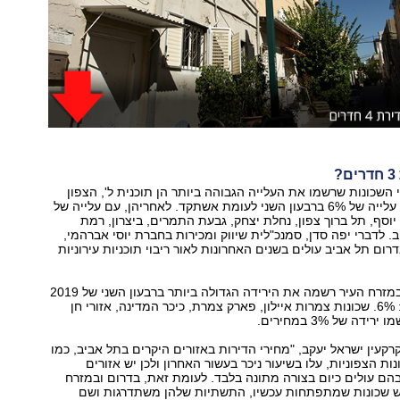
?
השכונות שרשמו את העלייה הגבוהה ביותר הן תוכנית ל', הצפון
הישן ונווה חן עם עלייה של 6% ברבעון השני לעומת אשתקד. לאחריהן, עם עלייה של
ר יוסף, תל ברוך צפון, נחלת יצחק, גבעת התמרים, ביצרון, רמת
. לדברי יפה סדן, סמנכ"לית שיווק ומכירות בחברת יוסי אברהמי,
רום תל אביב עולים בשנים האחרונות לאור ריבוי תוכניות עירוניות
שכונת ניר אביב במזרח העיר רשמה את הירידה הגדולה ביותר ברבעון השני של 2019
לדירות 3 חדרים: 6%. שכונות צמרות איילון, פארק צמרת, כיכר המדינה, אזורי חן
ה של 3% במחירים.
קעין ישראל יעקב, "מחירי הדירות באזורים היקרים בתל אביב, כמו
ות הצפוניות, עלו בשיעור ניכר בעשור האחרון ולכן יש אזורים
הם עולים כיום בצורה מתונה בלבד. לעומת זאת, בדרום ובמזרח
 יש שכונות שמתפתחות עכשיו, התשתיות שלהן משתדרגות ושם