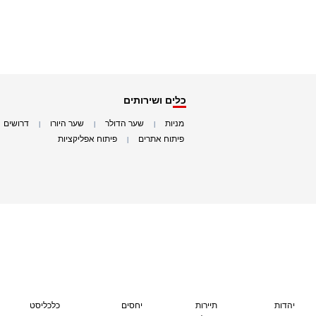
כלים ושירותים
מניות
שער הדולר
שער היורו
דרושים
|
|
|
|
פיתוח אתרים
פיתוח אפליקציות
|
|
יהדות
תיירות
יחסים
כלכליסט