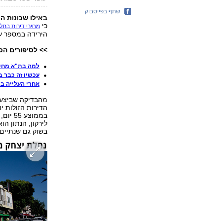
שתף בפייסבוק
באילו שכונות ה
כי
מחירי דירות בתל אביב ירד
הירידה במספר עס
>> לסיפורים הכ
למה בת"א מחירי
עכשיו זה כבר ב
אחרי העלייה ב
מהבדיקה שביצע 
הדירות הזולות י
בשוק גם שנתיים.