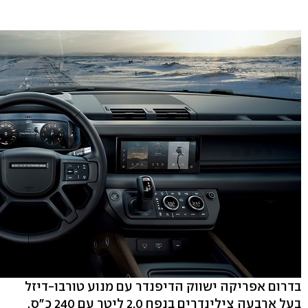
בדרום אפריקה ישווק הדיפנדר עם מנוע טורבו-דיזל
בעל ארבעה צילינדרים בנפח 2.0 ליטר עם 240 כ"ס,