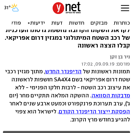
זהו לנד רובר דיפנדר החדש -
אצלנו בעוד חצי שנה
לקראת השקתו הקרובה נחשפת גרסתו העדכנית
של רכב השטח המיתולוגי במגזין דרום אפריקאי.
קבלו הצצה ראשונה
ניר בן זקן
פורסם: 09.09.19, 17:02
תמונות ראשונות של
הדיפנדר החדש
, מתוך מגזין רכבי
שטח דרום אפריקאי בשם SA4X4 חושפות לראשונה
את עיצוב רכב השטח - לרבות חלקו הפנימי - ללא
מדבקות הסוואה
. ההשקה המלאה תתקיים מחר (יום
ג'), ערב תערוכת פרנקפורט וכמעט ארבע שנים לאחר
הפסקת ייצור הדיפנדר הקודם
. לישראל הוא צפוי
להגיע בחודש מרץ הקרוב.