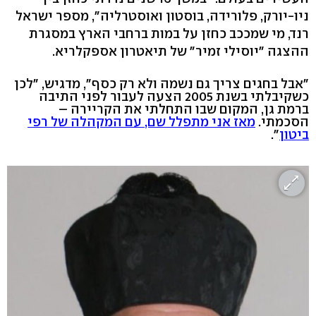
ניו-יורק, פלורידה, בוסטון ואוסטרליה", מספר ישראל
רנד, מי שמככב כחזן על במות ברחבי הארץ במסגרת
ההצגה "יוסילי זמיר" של תיאטרון אספקלריא.
"אבל בחגים צריך גם נשמה ולא רק כסף", מדגיש, "לכן
כשקיבלתי בשנת 2005 הצעה לעבור לפני התיבה
ברמת גן, המקום שבו התחלתי את הקריירה –
הסכמתי.
מאז אני מתפלל שם, עם המקהלה של רפי
ביטון
".