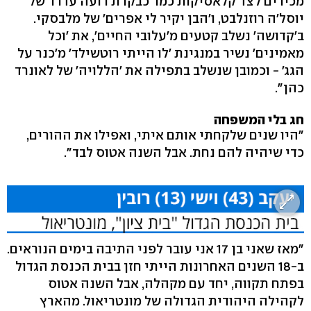
מכירים לצד קלאסיקות כמו 'כבקרת רועה עדרו' של
יוסל'ה רוזנלבט, ו'הבן יקיר לי אפרים' של מלבסקי.
ב'קדושה' נשלב קטעים מ'עלובי החיים', את 'וכל
מאמינים' נשיר במנגינת 'לו הייתי רוטשילד' מ'כנר על
הגג' - וכמובן שנשלב בתפילה את 'הללויה' של לאונרד
כהן".
חג בלי המשפחה
"היו שנים שלקחתי אותם איתי, ואפילו את ההורים,
כדי שיהיה להם נחת. אבל השנה אטוס לבד".
"מאז שאני בן 17 אני עובר לפני התיבה בימים הנוראים.
ב-18 השנים האחרונות הייתי חזן בבית הכנסת הגדול
בפתח תקווה, יחד עם מקהלה, אבל השנה אטוס
לקהילה היהודית הגדולה של מונטריאול. מהארץ