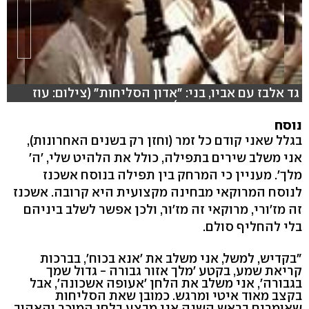
גד אלבז עם אביו, בני: "אדון הסליחות" (צילום: עוז
מרון, עריכה: רונה פפר)
נוסח
בגלל שאני קודם כל זמר (וחזן רק בשנים האחרונות),
אני משלב שירים בתפילה, כולל את הלהיט שלי, 'ה'
מלך'. מעניין כי המרחק בין תפילה בנוסח אשכנז
לנוסח המרוקאי מבחינה מקצועית היא קרובה. אשכנז
זה מז'ורי, מרוקאי זה מז'ור, ולכן אפשר לשלב ביניהם
בלי להחליף סולם.
"בקדיש, למשל, אני משלב את 'אנא בכוח', בברכות
קריאת שמע, בקטע 'מלך אזור גבורה - גדול שמך
בגבורה', אני משלב את הלחן 'אעופה אשכונה', אבל
בקצב מאוד איטי ומרגש. כמובן שאת הסליחות
שאומרים בראש השנה אני מבצע בלחן המוכר והאהוב