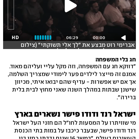
HD
06:29
00:00
אברימי רוט מבצע את "לך אלי תשוקתי" (צילום
ועריכה: אייל ציון - קולנוע לעם)
חג בלי המשפחה
"דווקא חג עם המשפחה, וזה מקל עליי ועליהם מאוד.
אמנם זה מייצר לילדים פער לימודי שמצריך השלמה,
אך אם יש אפשרות - עדיף שהם יבואו איתי, מכיוון
שישנן שבתות במהלך השנה שאני מחוץ לבית בלית
ברירה".
ישראל רנד ודודו פישר נשארים בארץ
מי שוויתרו על המסעות לחו"ל הם חזני העל ישראל
רנד ודודו פישר, שבעבר כיכבו על במות בתי הכנסת
העשירים בעולם. "במשך 16 שנים נדדתי כחזן בין