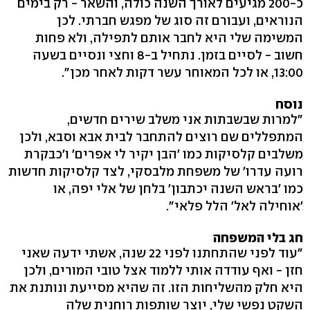
כ-200 מגיעים לאורך השנה כולה, והשאר - רק בימים
הנוראים, ועבורם זה סוג של מפגש חברתי. לכן
המשימה שלי היא לחבר אותם לתפילה, ולא פחות
חשוב - לסיים בזמן. נתחיל ב-8 וחצי ונסיים בשעה
13:00, או לכל המאוחר עשר דקות לאחר מכן".
נוסח
"למרות שבשבתות אני משלב שירים חדשים,
המתפללים שם רוצים להתחבר לבית אבא וסבא, ולכן
משלבים קלסיקות כמו 'הבן יקיר לי אפרים' ו'כבקרת
רועה עדרו' של משפחת מלבסקי, לצד קלסיקות חדשות
כמו 'בראש השנה יכתבון' בלחן של אלי יפה, או
'אוחילה לאל' הלל פלאי".
חג בלי המשפחה
"עוד לפני שהתחתנו לפני 22 שנה, אשתי ידעה שאני
חזן - ואף עודדה אותי ללמוד אצל טובי המורים, ולכן
היא חלק מהשליחות הזו. זה שהיא מסייעת ונותנת את
השקט נפשי שלי, יוצר שותפות רוחנית שלה