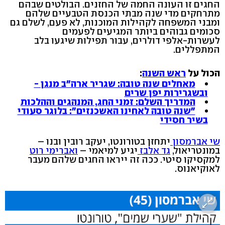
החגים זו העונה החמה של החזנים. הבולטים שבהם
מתרחקים מדי שנה מבתי הכנסת הטבעיים שלהם
ומבני המשפחה לקהילות המוכנות, לא פעם, לשלם גם
סכומים גבוהים ביותר המגיעים לפעמים
לעשרות-אלפי דולרים, עבור תפילות שיגעו בלב
המתפללים.
הכול על
ראש השנה
:
מאחלים שנה טובה: שגריר ארה"ב מנגן -
ובשגרירות יפן שרים
המדריך השלם: זמני החג, המנהגים וההלכות
"שנה טובה לאחינו האשכנזים": בלוגר סעודי
בשיר חסידי
שי אברמסון
יתחזן בטורונטו, יעקב רובין ובנו –
במונטריאול,
גד אלבז
יגיע למיאמי –
ואברימי רוט
למקסיקו סיטי. ככה זה ייראו החגים שלהם מעבר
לאוקיאנוס.