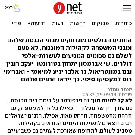
העונה החמה של החזנים:
לעשות את החגים רחוק
מהבית
החזנים הבולטים מתרחקים מבתי הכנסת שלהם
ומבני המשפחה לקהילות המוכנות, לא פעם,
לשלם גם סכומים המגיעים לעשרות-אלפי
דולרים. שי אברמסון יתחזן בטורונטו, יעקב רובין
ובנו במונטריאול, גד אלבז יגיע למיאמי - ואברימי
רוט למקסיקו סיטי. כך ייראו החגים שלהם
יצחק טסלר
פורסם: 29.09.19, 05:37
לא קל להיות חזן:
גם פרפורמר על בימת בית הכנסת,
גם עורך דין של מעלה – וכאילו כל זה לא מספיק, גם
הרחק מהמשפחה. הרחק מאוד, אפילו. חזנים ישראלים
רבים יוצאים לתפילות הימים הנוראים בקהילות
מסביב לעולם, לתקופה שאורכת לעתים גם כשבועיים: