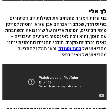
הלהט"בית בניו-יורק (Beit Simchat Torah )
לך אלי
בני עדות המזרח פותחים את תפילות יום הכיפורים
בפיוט הזה, שכתב ר' אברהם אבן עזרא. יחסית לפייטן
מימי הביניים, הפופולאריות של שירו גואה ומשתבחת
עם הזמן, והוא זוכה לאינספור ביצועים ועיבודים –
כאילו נכתב זה מקרוב. חובבי ההגייה התימנית ייהנו
מהביצוע של
בועז מעודה
, וכאן תוכלו להתרשם
מהביצוע של מאיר בנאי: