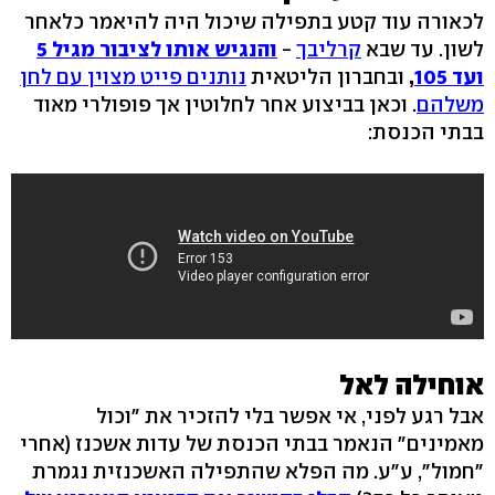
לכאורה עוד קטע בתפילה שיכול היה להיאמר כלאחר
לשון. עד שבא
קרליבך
-
והנגיש אותו לציבור מגיל 5
ועד 105
,
ובחברון הליטאית
נותנים פייט מצוין עם לחן
משלהם
. וכאן בביצוע אחר לחלוטין אך פופולרי מאוד
בבתי הכנסת:
אוחילה לאל
אבל רגע לפני, אי אפשר בלי להזכיר את "וכול
מאמינים" הנאמר בבתי הכנסת של עדות אשכנז (אחרי
"חמול", ע"ע. מה הפלא שהתפילה האשכנזית נגמרת