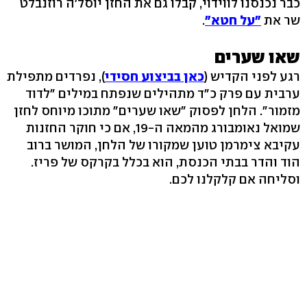
כבר נכנסנו לווידוי, קבלו גם את החזן יוסל'ה רוזנבלט
שר את
"על חטא"
.
שאו שערים
רגע לפני הקדיש (
כאן בביצוע חסידי
), נפרדים מתפילת
ערבית עם פרק כ"ד מתהילים שנפתח במילים "לדוד
מזמור". הלחן לפסוק "שאו שערים" מתוכו מיוחס לחזן
שמואל נאומבורג מהמאה ה-19, אם כי חוקר החזנות
עקיבא צימרמן טוען שמקורו של הלחן, המושר ברוב
הוד והדר בבתי הכנסת, הוא בכלל בקרקס של פריז.
וסליחה אם קלקלנו לכם.