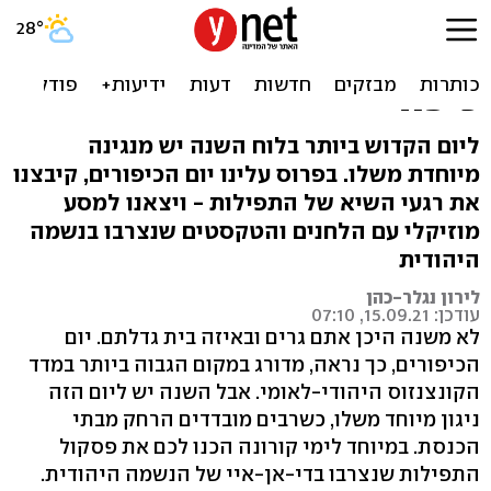
מ"כל נדרי" ועד "נעילה" גם
מהבית: מחזור ynet ליום
כיפור
ליום הקדוש ביותר בלוח השנה יש מנגינה
מיוחדת משלו. בפרוס עלינו יום הכיפורים, קיבצנו
את רגעי השיא של התפילות - ויצאנו למסע
מוזיקלי עם הלחנים והטקסטים שנצרבו בנשמה
היהודית
לירון נגלר-כהן
עודכן: 15.09.21, 07:10
לא משנה היכן אתם גרים ובאיזה בית גדלתם. יום
הכיפורים, כך נראה, מדורג במקום הגבוה ביותר במדד
הקונצנזוס היהודי-לאומי. אבל השנה יש ליום הזה
ניגון מיוחד משלו, כשרבים מובדדים הרחק מבתי
הכנסת. במיוחד לימי קורונה הכנו לכם את פסקול
התפילות שנצרבו בדי-אן-איי של הנשמה היהודית.