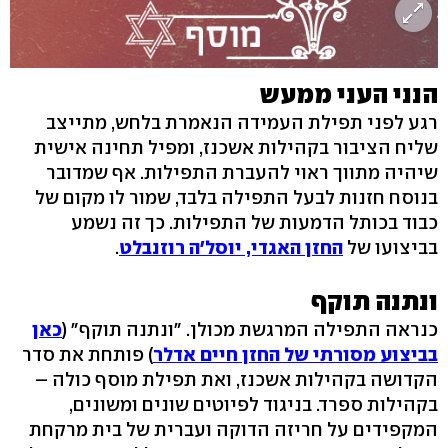
הנני העני ממעש
רגע לפני תפילת העמידה הנאמרת בלחש, מתייצב
שליח הציבור בקהילות אשכנז, ומפיל תחינה אישית
שיהיה מתווך ראוי להעברת התפילות. אף שמדובר
בנוסח חזנות לבעל התפילה בלבד, שמור לו מקום של
כבוד בכותל הדמעות של התפילות. כך זה נשמע
בביצועו של
החזן האגדי, יוסל'ה רוזנבלט
.
ונתנה תוקף
כנראה התפילה המרגשת מכולן. "ונתנה תוקף" (
כאן
בביצוע מסורתי של החזן חיים אדלר
) פותחת את סדר
הקדושה בקהילות אשכנז, ואת תפילת מוסף כולה –
בקהילות ספרד. בניגוד לפיוטים שונים ומשונים,
המקפידים על חריזה הדוקה ועברית של בית מרקחת