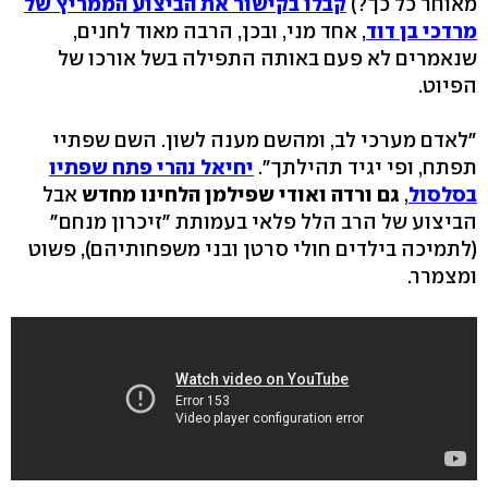
מאוחר כל כך?)
קבלו בקישור את הביצוע הממריץ של
מרדכי בן דוד
, אחד מני, ובכן, הרבה מאוד לחנים,
שנאמרים לא פעם באותה התפילה בשל אורכו של
הפיוט.
"לאדם מערכי לב, ומהשם מענה לשון. השם שפתיי
תפתח, ופי יגיד תהילתך".
יחיאל נהרי פתח שפתיו
בסלסול
,
גם ורדה ואודי שפילמן הלחינו מחדש
אבל
הביצוע של הרב הלל פלאי בעמותת "זיכרון מנחם"
(לתמיכה בילדים חולי סרטן ובני משפחותיהם), פשוט
ומצמרר.