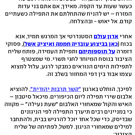
כעשר שעות עד הקפה. מאידך, אם אתם בני עדות
המזרח – יש להניח שהתחלתם את התפילה כשעתיים
קודם. אל יאוש - ובהצלחה.
אחרי
אדון עולם
הסטנדרטי אך המרגש תמיד, אנא
בכוח (
כאן בביצוע עובדיה חממה ואיציק אשל
), פסוקי
דזמרה
על תוספותיהם
ותפילת העמידה, פותח שליח
הציבור בנוסח המיוחד לחגי תשרי. מי שמצטרף
לתפילות הימים הנוראים כמבקר לרגע, עלול למצוא
עצמו אבוד בין דפי המחזור בשלב זה.
לפיכך, הוחלט בארגון
"קשר תרבות יהודית"
, להוציא
אלבום שירי תפילה ליום הכיפורים. מיכאל סיטבון –
האיש והקול שמאחורי האלבום "שעת נעילה" – מקווה
כי במניינים רבים תיערך התפילה לפי הניגונים
שבדיסק, כדי שכל אחד יוכל להרגיש בבית, ולהתחבר
למילים שמאחורי הניגון. למשל, לפתיחה של שליח
הציבור: