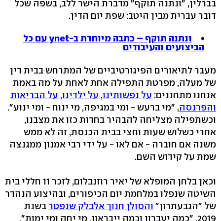
בברלין, "ונתנה תוקף" מדברת הישר ללב, בשפה שכל
דובר עברית מבין היטב: שפת יום הדין.
ונתנה תוקף – כתבה מיוחדת ב-ynet עם כל
הביצועים והעיבודים
מעבר לתיאורים הפיגורטיביים של המתרחש בבית דין
של מעלה, מפרטת התפילה אחת לאחת על מה באמת
אנחנו מתחננים:
על נפשותינו, על ילדינו, על הבריאות
והפרנסה
, "מי ברעש - ומי במגיפה, מי ינוח - ומי ינוע".
וכשתפילה מצליחה להבהיר בחדות כזו את מצבנו,
אחרי כשלוש שעות וחצי בבית הכנסת, זה לא ממש
משנה אם חוברה - אם לאו - על ידי רבי אמנון ממגנצה
שמת על קידוש השם.
וכאן בלחן המופלא של יאיר רוזנבלום, לזכר 11 חללי בית
השיטה שנפלו במלחמת יום הכיפורים, ובהיצוע הנהדר
של "הגבעתרון"
והסולן חנוך אלבלק שנפטר
בשנת
2019. "כמה יעברון וכמה ייבראון, מי יחה ומי ימות".