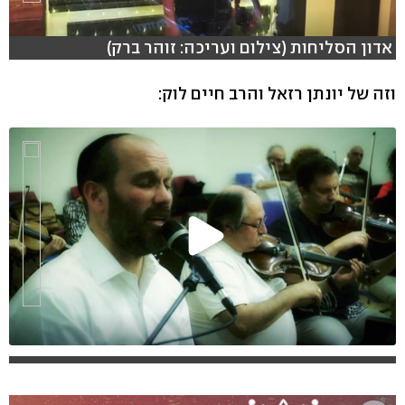
אדון הסליחות (צילום ועריכה: זוהר ברק)
וזה של יונתן רזאל והרב חיים לוק: