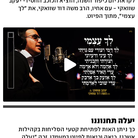
לקראת יום כיפור השנה, הוציא הכוכב החסידי יעקב
שוואקי - עם אחיו, הרב משה דוד שוואקי, את "לך
עצמי", מתוך הפיוט.
יעלה תחנוננו
כך ניתן האות לפתיחת קטעי הסליחות בקהילות
אשכנז. כיאה וכיאות לפיוט במעמדו, זכה "יעלה