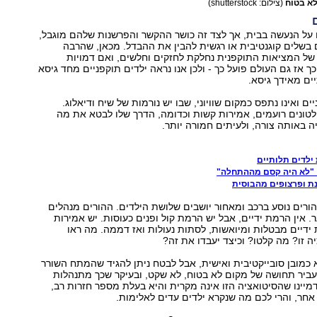
א בטוח
(צילום: shutterstock)
על הנעשה בבית, אך לצד זה כושר ההקשר והפרשנות שלהם מוגבל,
בשלים קוגנטיבית או רגשית להבין את ההבדל. מכאן, שהרבה
ל המציאות התוקפנית נחלקת לחזקים וחלשים, ואם דמויות
 אז גם העולם פועל כך - ולכן אנו נראה ילדים תוקפניים מחד גיסא
יים מאידך גיסא.
ם ואינו נתפס כמקום שוויוני, שבו יש נורמות של שיח ודיאלוג.
טונים רועמים, אמירות קשות וכדומה, הדרך שלו לבטא את מה
 באותה צורה, ולעיתים חמורה יותר.
ילדים תלותיים
"לא היה קסם מההתחלה"
ת ופרצופים מהבוסית
 הורים נוסע ברכב ומאחור יושבים שלושת הילדים. ההורים מנהלים
ר. אין הרמת ידיים, אבל יש הרמת קול ופנים כעוסות. יש אמירות
 ידיים מבטלות ומיואשות, לסתות נעולות ואז דממה. מה ראו
ה זו? מה קלטו? וכיצד יעבדו את זה?
כמובן סובייקטיבית ואישית, אבל לבטח ניתן להגיד שהמתח השורר
עביר תחושה של מקום לא בטוח, לא שקט, ובעיקר שכך מתנהלות
מיינו שהסיטואציה הזו אינה מקרית והיא בעלת מספר חזרות רב,
אחר, והרי לכם מה שנקרא ילדים עדים לאלימות.