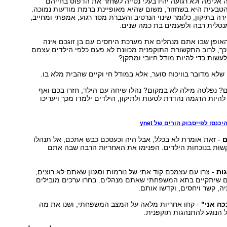
 אלימה ולא רגועה יהיו בעלי נטייה לשחזר את הדפוס בחייהם
טבעית היא בשחזור, משום שהיא מאופיינת ברמת מודעות נמוכה.
ה בתיקון, כלומר שינוי הנרטיב והעברת מסר רגוע, אמפתי ומחייב,
נטלית רבה ולפעמים בת כמה שנים.
האופן שבו אתם מנהלים את מערכת היחסים עם בן זוגכם אינה
כך, לרוב התקשורת התוקפנית מכוונת לא פעם כלפי הילדים עצמם.
עשות כדי להיות מודל חיובי ומתקן?
 שלא מדובר בוויכוח סוער, אלא במודל חי וקיים שהבית מלא בו.
 נפלטה מילה לא במקום? נהלו שיחה עם הילד, חזרו בכם ואף
 להיות הדגמה נהדרת לטעות ולתיקון, הילדים ילמדו מכך ויעריכו
כנסו לפייסבוק הורים של ynet
ם
- זאת אומרת לא בכלל, אבל היה וכעסכם כבש אתכם, אל תנהלו
קשות בנוכחות הילדים. הפנימו את האחריות הרבה שבה אתם
ות
- צרו עם עצמכם קוד אתי של נורמות וסגנון שאתם לא רוצים,
ם שיתקיים בתא המשפחתי שאתם מנהלים. בחרו ערכים מובילים
ה, קשר ויחסים, וקדשו אותם.
ה אני"
- קחו אחריות מלאה על המצב המשפחתי, ושנו את מה
 הנוגע להתנהגות תוקפנית.