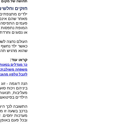
תחושה של מקום ל
חזקים וחלשים
ילדים מתצפתים 
מאחר שהם אינם 
פעמים התפיסה ש
המופת נתפסות כך
או נסוגים וחרדת
העולם נחצה לשניי
כאשר ילד נחשף ל
שהוא מרגיש תהיה
קראו עוד:
כך מגדלים בטעות 
משפחה משולבת: 
לקבל טלפון מהגננ
הנה דוגמה - זוג
ביניהם ויכוח סוע
מעליבות, תנועות
הילדים בסיטואצי
התשובה לכך היא 
ברכב בשעה זו מ
מערכות יחסים. ד
ובכל פעם באופן 