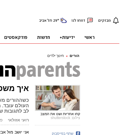
הורים
חינוך ילדים
איך משפ
כשההורים משד
העולם עובד. 
לב לתגובות ש
קחו אחריות ושנו את המצב
צילום: shutterstock
רועי אזולאי
פורסם
אני יושב מול אב
שתף בפייסבוק