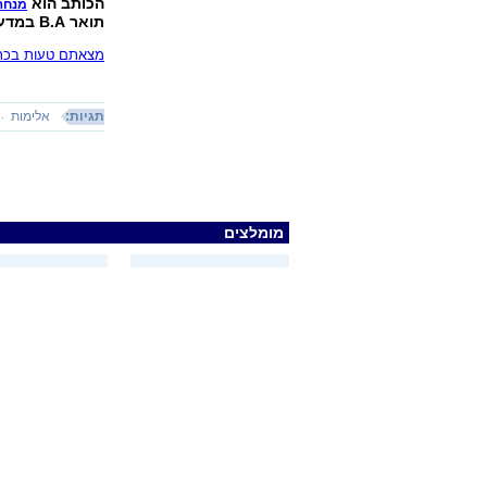
הכותב הוא
מנחה
תואר B.A במדעי הרוח והתמקדות בפסיכולוגיה, ותואר M.A בחינוך.
מצאתם טעות בכתב
תגיות:
אלימות
מומלצים