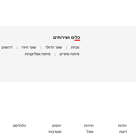
כלים ושירותים
מניות
שער הדולר
שער היורו
דרושים
|
|
|
|
פיתוח אתרים
פיתוח אפליקציות
|
|
יהדות
תיירות
יחסים
כלכליסט
דעות
אוכל
מעורבות