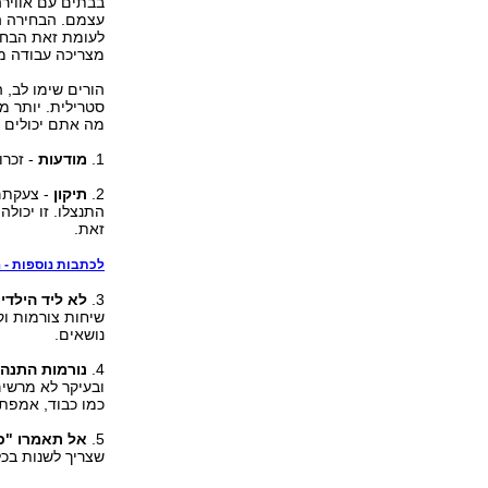
בבתים עם אווירה
עצמם. הבחירה ה
לעומת זאת הבחיר
מצריכה עבודה מ
הורים שימו לב, 
סטרילית. יותר מ
מה אתם יכולים ל
1.
מודעות
- זכרו
2.
תיקון
- צעקתם?
התנצלו. זו יכולה
זאת.
לכתבות נוספות - הי
3.
לא ליד הילדי
שיחות צורמות ו
נושאים.
4.
נורמות התנהג
ובעיקר לא מרשי
כמו כבוד, אמפתי
5.
אל תאמרו "ככ
שצריך לשנות בכל