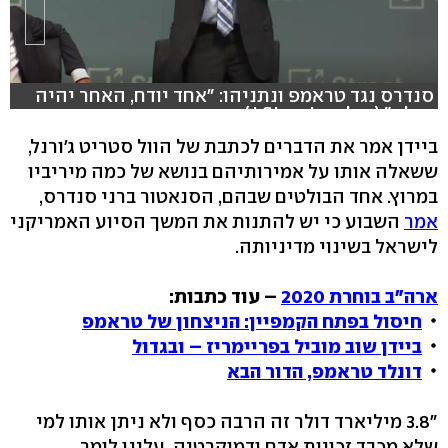
סנדרס נגד טראמפ ונתניהו: "אחד יודח, האחר יהיה
בכלא" (צילום : J Street)
ביידן אמר את הדברים לכתבת של הוול סטריט ג'ורנל,
ששאלה אותו על אמירותיהם בנושא של כמה מיריביו
במרוץ. אחד הבולטים שבהם, הסנאטור ברני סנדרס,
אמר
השבוע כי יש להתנות את המשך הסיוע האמריקני
לישראל בשינוי מדיניותה.
ארה"ב בוחרת 2020
– עוד כתבות:
חיסול בפתח הקמפיין: הניצחון של טראמפ
ביידן שוב מוביל בפריימריז – ובגדול
דונלד טראמפ, הדור הבא
"3.8 מיליארד דולר זה הרבה כסף ולא ניתן אותו למי
שלא מכבד זכויות אדם ודמוקרטיה. עלינו לומר