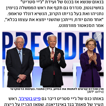
בנאום שנשא אז בכנס של ועידת "ג'יי סטריט"
בוושינגטון, סנדרס גם תקף את ראש הממשלה בנימין
נתניהו ואת בעל בריתו הקרוב, הנשיא דונלד טראמפ.
"אחד מהם יודח, וייתכן שהשני ימצא את עצמו בכלא",
אמר הסנאטור מוורמונט.
וורן וסנדרס קוראים להתנות את הסיוע, ביידן מתנגד. בעימות הדמוקרטי
(צילום: AFP)
באותו כנס של ג'יי סטריט דיבר גם
פיט בוטיג'ג'
, ראש
העיר של סאות' בנד באינדיאנה, שמאז הכריז על ריצה