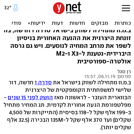
ב.מ.וו סדרה 1 - החל מ-199
אלף שקל
ב.מ.וו מתחילה לשווק בישראל סדרה 1 חדשה, בה
זונחת היצרנית את ההנעה האחורית בניסיון
לשפר את מרחב המחיה לנוסעים. ויש גם גרסה
היברידית-נטענת ל-X3 ו-M2
אולטרה-ספורטיבית
רן סגל
פורסם: 06.11.19, 15:57
ב.מ.וו מתחילה לשווק בישראל את
סדרה 1
חדשה, דור
שלישי למשפחתית הקומפקטית של היצרנית
הבווארית העובר - לראשונה מאז
הושק לפני 15 שנים
-
מפלטפורמת הנעה אחורית לקדמית. תג המחיר מתחיל
ב-199 אלף שקל ל-118 בסיסית (התייקרות של 4,500
שקלים) ועד 370 אלף שקל ל-135M הבכירה (32.5 אלף
שקלים יותר).