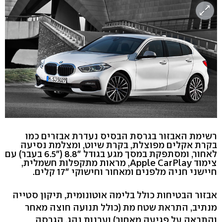
רשימת האבזור בגרסת הבסיס נעדרת אבזרים כמו
בקרת אקלים מפוצלת, בקרת שיוט, ומצלמת נסיעה
לאחור, ומסתפקת במסך מגע בגודל "8.8 ("6.5 בעבר) עם
צימוד Apple CarPlay, מראות מתקפלות חשמלית,
חיישני חניה מלפנים ומאחור וחישוקי "17 קלים.
אבזור הבטיחות כולל בלימה אוטונומית, תיקון סטייה
מנתיב, התראת שטח מת (כולל תנועה חוצה מאחר
והתראה על פגיעה מאחור) וערנות נהג. הגרסה