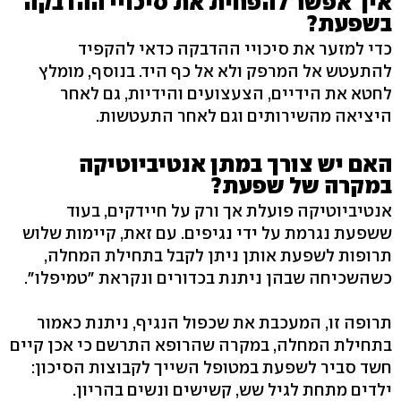
איך אפשר להפחית את סיכויי ההדבקה
בשפעת?
כדי למזער את סיכויי ההדבקה כדאי להקפיד
להתעטש אל המרפק ולא אל כף היד. בנוסף, מומלץ
לחטא את הידיים, הצעצועים והידיות, גם לאחר
היציאה מהשירותים וגם לאחר התעטשות.
האם יש צורך במתן אנטיביוטיקה
במקרה של שפעת?
אנטיביוטיקה פועלת אך ורק על חיידקים, בעוד
ששפעת נגרמת על ידי נגיפים. עם זאת, קיימות שלוש
תרופות לשפעת אותן ניתן לקבל בתחילת המחלה,
כשהשכיחה שבהן ניתנת בכדורים ונקראת "טמיפלו".
תרופה זו, המעכבת את שכפול הנגיף, ניתנת כאמור
בתחילת המחלה, במקרה שהרופא התרשם כי אכן קיים
חשד סביר לשפעת במטופל השייך לקבוצות הסיכון:
ילדים מתחת לגיל שש, קשישים ונשים בהריון.