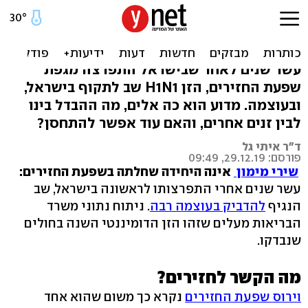
שפעת החזירים חוזרת: מה כל
כך מסוכן בה?
עשר שנים לאחר שבישראל התפרצה מגפת
שפעת החזירים, הזן H1N1 שב לתקוף בישראל,
ובעוצמה. מדוע הוא כה אלים, מה ההבדל בינו
לבין זנים אחרים, והאם עוד אפשר להתחסן?
ד"ר איתי גל
פורסם: 29.12.19, 09:49
שירי מימון
אינה היחידה שחלתה בשפעת החזירים:
עשר שנים אחרי התפרצותו לראשונה בישראל, שב
הנגיף
להדביק בעוצמה רבה
. ניתוח נתוני משרד
הבריאות מעלים שזהו הזן הדומיננטי השנה בחולים
שנבדקו.
מה הקשר לחזירים?
וירוס שפעת החזירים
נקרא כך משום שהוא אחד