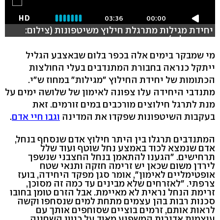
HD
03:36
00:00
יחידת מגילות מתרגלת חילוץ משיטפונות (צילום:
שמיר אלבז)
מי שמבקר בימים אלה בכפר בלום שבאצבע הגליל
ייתקל כנראה בחבורת המתנדבים בעלי החולצות
הכתומות של יחידת החילוץ "מגילות" במחוז ש"י.
מתנדבי היחידה עלו צפונה לאימון של שלושה ימים על
מנת לתרגל חילוצים מורכבים במים זורמים. זאת
בעקבות השיטפונות שפקדו את המדינה
וגבו חיי אדם
.
המתנדבים תרגלו בין היתר חילוץ אדם שנסחף בנחל,
אדם שנמצא לכוד באמצע נחל שוטף ועוד שלל
תרחישים. "הגענו להתאמן בנחל החצבני שנשפך
לירדן משום שכאן יש זרימה חזקה ותנאי שטח
אופטימליים לאימון", אומר סגן מפקד היחידה, בועז
צרפתי. "לאזרחים שלא מבינים עד כמה זה מסוכן,
זרימת הנחל נראית לא מאיימת. אבל הזרם טומן בחובו
סכנות רבות בהן עצמים מתחת למים שנסחפו וקשה
לראות אותם, זרמים בוציים שסוחפים אותך עם
עוצמות אדירות המשפיע מאוד על כיוון השחייה