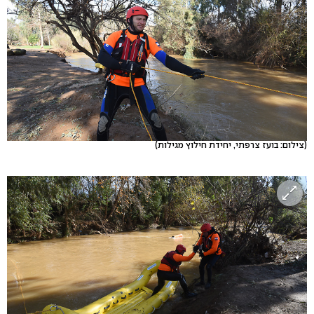
(צילום: בועז צרפתי, יחידת חילוץ מגילות)