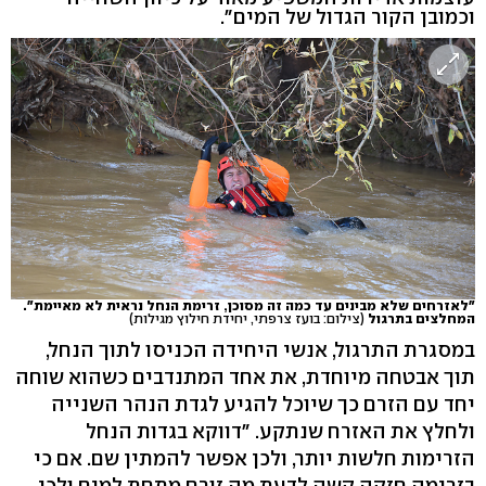
וכמובן הקור הגדול של המים".
"לאזרחים שלא מבינים עד כמה זה מסוכן, זרימת הנחל נראית לא מאיימת".
המחלצים בתרגול
(צילום: בועז צרפתי, יחידת חילוץ מגילות)
במסגרת התרגול, אנשי היחידה הכניסו לתוך הנחל,
תוך אבטחה מיוחדת, את אחד המתנדבים כשהוא שוחה
יחד עם הזרם כך שיוכל להגיע לגדת הנהר השנייה
ולחלץ את האזרח שנתקע. "דווקא בגדות הנחל
הזרימות חלשות יותר, ולכן אפשר להמתין שם. אם כי
בזרימה חזקה קשה לדעת מה זורם מתחת למים ולכן