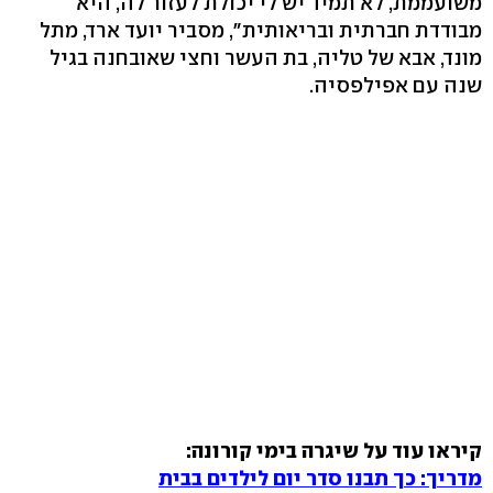
משועממת, לא תמיד יש לי יכולת לעזור לה, היא
מבודדת חברתית ובריאותית", מסביר יועד ארד, מתל
מונד, אבא של טליה, בת העשר וחצי שאובחנה בגיל
שנה עם אפילפסיה.
קיראו עוד על שיגרה בימי קורונה:
מדריך: כך תבנו סדר יום לילדים בבית