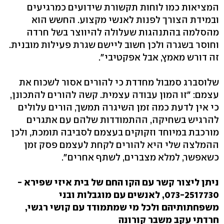
המציאות כמו לוחות תקשורת שידועים כמרגיעים
ובמידת הצורך לפנות לאנשי מקצוע. החשש הוא
מהסלמה בהתנהגות שעלולה להיווצר בשל חרדה
וחוסר בשגרה ולכן חשוב ליישם שגרת פעילות מובנית.
זה דורש מאמץ, אבל אפקטיבי".
שלוסברג סמבול מחדדת כי להורים אסור לשכוח את
עצמם: "זו המון עבודה עצמית. קשה להורים להתכונן,
כי אין לדעת כמה זמן השיגרה תמשך, הורים עלולים
להרגיש בשחיקה, ההתמודדות שלהם עם אתגרים
מורכבת במיוחד וזקוקים בעצמם לסביבה תומכת, ולכן
ההמלצה שלי היא להורים לקחת לעצמם פסק זמן
כשאפשר, למלא מצברים, לשתף אחרים".
ניתן ליצור קשר עם הקו החם של בית איזי שפירא -
073-2517730, לאנשים עם מוגבלות ובני
משפחתותיהם ולכל מי שמתמודד עם קושי רגשי,
חרדתי עקב משבר קורונה