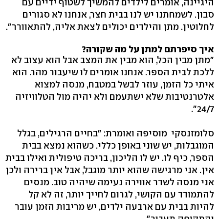
היגיינה, אומרים לילדים להמשיך לשטוף ידיים עם
סבון. לשמחתנו יש לנו בבית חצר, אנחנו לא סגורים
לחלוטין. מתן והילדים יכולים לצאת אליה, להתאוורר".
איך סיפרתם למתן על מה שקורה?
"מתן מבין הכל, הוא מבין את המצב אבל הוא עצוב לא
ללכת לבית הספר. אנחנו אומרים לו שיעבור מהר. הוא
איתי כל הזמן, עוזר לבשל במטבח, מנסה למצוא
אלטרנטיבות שלא ישתעמם ולא יהיה מול הטלוויזיה
24/7".
סלומזנסקי מוסיפה ואומרת: "בחיים הרגילים, בגלל
המוגבלות, יש שוני באופן כללי. כשהוא נמצא בבית
הספר, כיף לו. יש לו הליכון, בריכה טיפולית ואילו בבית
אין. אני מרגישה שהוא יותר מוגבל, אבל אין ברירה ולכן
אני מנסה לשדר אווירה נעימה שיהיה טוב. מנסים
להתמודד עם הקושי, לגרום לחייך יותר, זה לא קל
להיות בבית עם ארבעה ילדים, יש מריבות הזמן עובר
והתקופה תעבור".