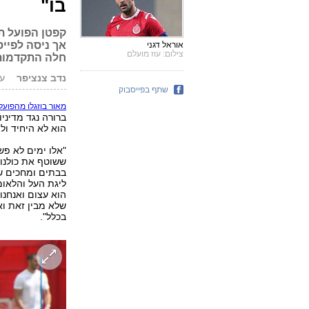
בו"
קפטן הפועל ת
אך ניסה לפייס
אוראל דגני
צילום: עוז מועלם
חלה התקדמות
נדב צנציפר
עודכ
שתף בפייסבוק
מאור בוזגלו מהפוע
ברורה נגד מדיני
הוא לא היחיד ול
"אלו ימים לא פש
ששוטף את כולנו. 
בבתים ומחכים שי
ליגת העל והלאו
הוא עצום ואנחנו
שלא מבין זאת וא
בכלל".