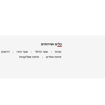
כלים ושירותים
מניות
שער הדולר
שער היורו
דרושים
|
|
|
|
פיתוח אתרים
פיתוח אפליקציות
|
|