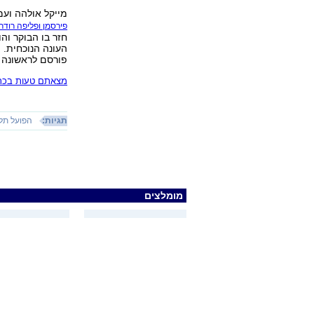
מייקל אולהה ועמ
פירסמן ופליפה רודרי
חזר בו הבוקר וה
העונה הנוכחית.
פורסם לראשונה 26.03.20, 07:06
מצאתם טעות בכתב
תגיות:
הפועל תל
מומלצים