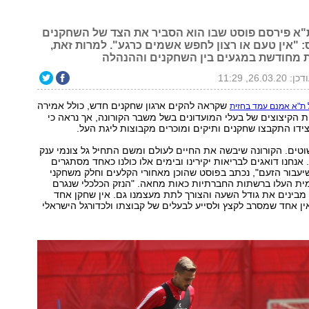
"א פירסם פוסט שבו הוא הסביר את הצד של השחקנים
: "אין טעם או רצון לחפש אשמים כרגע". למרות זאת,
 מחודשת במגעים בין השחקנים וההנהלה
ן: 26.03.20, 11:29
שקראה להקים ארגון שחקנים חדש, כולל אמירה
ל ת"א אמנם עמד בחזית
ות הקיצוצים של בעלי המועדונים בשל משבר הקורונה, אך נראה כי
צידו התקבצו שחקנים ותיקים ומוכרים מקבוצות ליגת העל.
וטים. הקורונה שיבשה את החיים לעולם ומשם התחיל גל צונמי ענק
אנחנו דואגים לבריאות יקירינו ובימים אלו כולנו כאחד מסתגרים
עבור הזעם", נכתב בפוסט שהוכן מאחורי הקלעים וחלק משחקני
מית העלו ברשתות החברתיות כאות מחאה. "הנזק הכלכלי שנגרם
 מבינים את גודל השעה והצורך לתת מעצמנו גם. אין שחקן אחד
ין אחד שמסרב לקצץ ולסייע לבעלים של קבוצתו ולכדורגל הישראלי