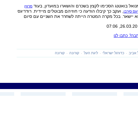
נואל בואטנג הסכימו לקצץ בשכרם והושארו במועדון, בעוד
מרווין
, ועקב כך קיבלו הודעה כי חוזיהם מבוטלים מיידית. רודריגס
גס סירבו
וא יישאר. בכל מקרה המטרה הייתה לשחרר את השניים עם סיום
ה? כתבו לנו
 אביב
כדורגל ישראלי
ליגת העל
קורונה
קורונה