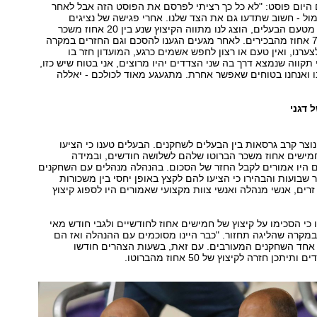
 היום פוסט: "לא כל כך רציתי לפרסם את הפוסט הזה אבל לאחר
ל - חשוב שתדעו גם את הצד שלנו. אחרי פגישה של נציגים
מטעמנו עם נציג מטעם הבעלים, הוצג לנו מתווה הקיצוץ שנע בין 20 אחוז משכר
החיילים ועד ל-70 אחוז מהבכירים. לאחר מגעים הגענו להסכם וגם החזרים במקרה
ערנו, ואין טעם או רצון לחפש אשמים כרגע, המועדון חזר בו
תקווה שנמצא דרך בה שני הצדדים יהיו מרוצים, אני בטוח שיש כזו,
ו ואנחנו בטוחים שאפשר אחרת. מתגעגע מאוד לכולכם - יאללה
 דגני
וצר קרב גרסאות בין הבעלים לשחקנים. הבעלים טענו כי הציעו
מישים אחוז משכר הברוטו שלהם לשלושה חודשים, ובמידה
 היו אמורים לקבל החזר של הסכום. בהנהלה מנהלים עם השחקנים
שבועות והבהירו כי הציעו להם לקצץ באופן יחסי בין משכורות
זרים, אנשי מנהלה ואנשי צוות מקצועי שאמורים היו לספוג קיצוץ
כי הסכימו על קיצוץ של חמישים אחוז לחודשיים ולגבי חודש מאי
חוזים במקרה שהליגה תחזור. "כבר היינו מסוכמים עם ההנהלה ואז הם
 אחד השחקנים המעורבים. עם זאת, בשעות הצהרים חודשו
תכן חזרה לקיצוץ של 50 אחוז מהברוטו.