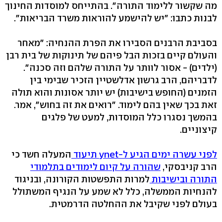
מה שקשור ללימוד התורה". בהתייחס למוסדות החינוך
לבנות כתבו: "יש להישמע להוראות משרד הבריאות".
בסביבת הרבנים הסבירו את הפרת ההנחיה: "מאחר
והעולם קיים בזכות הבל פיהם של תינוקות של בית רבן
(ילדים) - אסור לוותר על התורה שלהם וזה סכנה".
לדבריהם, הרב גרשון אדלשטיין הזכיר שבימי בין
הזמנים (החופש בישיבות) יש יותר אסונות והוא תולה
זאת בכך שאין בהם לימוד. "רואים את זה בחוש", אמר.
בהמשך נסגרו כלל המוסדות, למעט של פלגים
קיצוניים.
לפני עשרה ימים הגיע ל-ynet תיעוד
המעלה חשד כי
הרב קניבסקי,
שהורה על קיום לימודים בתלמודי
התורה ובישיבות
למרות התפשטות הקורונה, ובניגוד
להנחיות הממשלה, כלל לא שמע על הנגיף המשתולל
בעולם לפני שקיבל את ההחלטה הדרמטית.