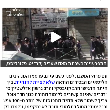
התפרעויות בשכונת מאה שערים (קרדיט: פלורליסט,
אבי ס )
עם פרוץ המשבר, לפני כשבועיים, פרסמו המנהיגים
הליטאיים הבכירים הוראה
שלא לציית להנחיות
. בין
היתר, הדגישו הרב קניבסקי והרב גרשון אדלשטיין כי
"דברים שאינם קשורים ללימוד התורה כגון חדר אוכל,
צריך לשמור שלא תהיה התכנסות של יותר מ-100 איש.
וכן לימודי החול בתלמודי תורה לא יתקיימו, וילמדו רק