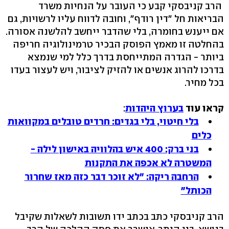
הרב קניבסקי קבע כי העובר על הנחיות משרד
הבריאות חל "דין רודף", וחובה לדווח עליו לרשויות, גם
אם ייענש בחומרה, בלי שהדבר ייחשב להלשנה אסורה.
בהחלטה זו מאמץ הפוסק הבכיר טרמינולוגיה חריפה
ביותר - הגדרה המתייחסת בדרך כלל למי שנמצא
בדרכו להרוג אנשים או להזיק לציבור, ויש לעצור בעדו
בכל מחיר.
קראו עוד
בערוץ היהדות
:
בלי חיטוי, בלי בגדים: חרדים טובלים במקוואות
כלים
בני ברק: 400 איש בהלוויה באישון לילה -
המשטרה לא אכפה את התקנות
הרחבה ריקה: "לא זוכר דבר כזה מאז שחרור
הכותל"
הרב קניבסקי כתב בכתב ידו תשובות לשאלות שקיבל