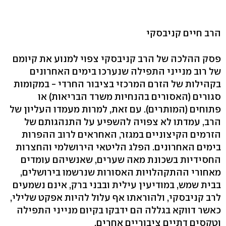
הרב חיים קניבסקי
פסק ההלכה של הרב קניבסקי צפוי למנוע את קיומם
של רוב מנייני התפילה שנערכו בימים האחרונים
בקהילות של הזרם המרכזי בציבור החרדי - במקומות
סגורים (האסורים בהנחיות משרד הבריאות) או
פתוחים (המותרים). עם זאת, למרות מעמדו העליון של
הרב, עמדתו לא צפויה להשפיע על התנהגותם של
הזרמים הקיצוניים במגזר, האחראים לרוב ההפרות
בימים האחרונים. הפלג הליטאי הירושלמי והחצרות
החסידיות בשכונת מאה שערים, שאנשיהם עומדים
מאחורי ההתקהלויות האסורות שנרשמו בירושלים,
בבית שמש, במודיעין עילית ובבני ברק, אינם נשמעים
לרב קניבסקי, ולהוראתו אף עלול להיות אפקט שלילי,
כאשר דווקא בגללה הם ידבקו בקיום מנייני התפילה
וטקסים דתיים ציבוריים אחרים.