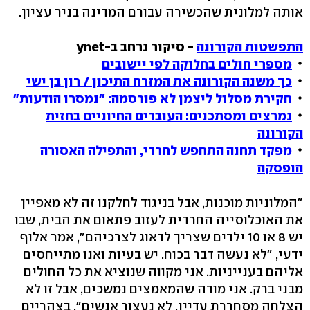
אותה למלונית שהכשירה עבורם המדינה בניר עציון.
התפשטות הקורונה
- סיקור נרחב ב-ynet
מספרי חולים בחלוקה לפי יישובים
כך משנה הקורונה את המזרח התיכון‏ / רון בן ישי
חקירת מסלול ליצמן לא פורסמה: "נמסרו הודעות"
נמרצים ומסתכנים: העובדים החיוניים בחזית
הקורונה
מפקד תחנה התחפש לחרדי, והתפילה האסורה
הופסקה
"המלוניות מוכנות, אבל בניגוד לחלקנו זה לא מאפיין
את האוכלוסייה החרדית לעזוב פתאום את הבית, שבו
יש 8 או 10 ילדים שצריך לדאוג לצרכיהם", אמר אלוף
ידעי, "לא נעשה דבר בכוח. יש בעיות ואנו מתייחסים
אליהם בענייניות. אני מקווה שנוציא את כל החולים
מבני ברק. אני מודה שהמאמצים נמשכים, אבל זו לא
הצלחה מסחררת עדיין. לא נעצור אנשים". בצהריים