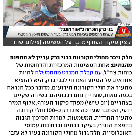
קצין פיקוד העורף מדבר על המשימה (צילום: שחר
גולדשטיין, משי בן עמי)
חלק ניכר מחולי הקורונה בבני ברק עדיין לא התפנה
מהבתים:
אחת המשימות המרכזיות והדחופות של
כוחות צה"ל,
עם קבלת המנדט מהממשלה
להיות
אחראים על הסיוע האזרחי לבני ברק, היא להוציא
מהעיר את חולי הקורונה הידועים. מדובר ככל הנראה
בכמה מאות, שעדיין נותרו בבתיהם. בשיחה שקיים
בצהריים (יום שישי) מפקד פיקוד העורף, אלוף תמיר
ידעי, הסתבר שעד כה פונו רק כ-100 חולי קורונה
מהעיר החרדית. המשמעות: למרות הסיכון הגבוה
בהפצת הנגיף, בעיקר בבתים וברחובות עמוסי
האוכלוסייה, חלק גדול מחולי הקורונה בעיר לא עזבו