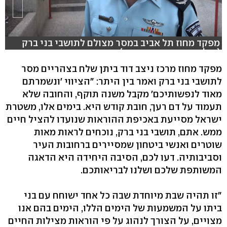
מפקד מחוז תל אביב במסר מצולם לתושבי בני ברק
(צילום: דוברות המשטרה)
מפקד מחוז מרכז ניצב דוד ביתן שלח בצהריים מסר
לתושבי בני ברק ואמר בין היתר: "הציווי 'ונשמרתם
מאוד לנפשותיכם' מקבל משנה תוקף, והחובה שלא
תעמוד על דם רעך, חובת קודש היא. בימים אלו, משטרת
ישראל מסייעת באכיפת ההוראות שנועדו להציל חיים
ממש. אתם, תושבי בני ברק, נוכחים לראות מאות
שוטרים ואנשי ביטחון שמסיירים ברחובות העיר
וסביבותיה. דעו לכם, הסיבה היחידה היא הדאגה
המשותפת שלכם ושלנו לבריאותכם.
"זו תהיה שבת מיוחדת שבה כל אחד ישוחח עם בני
ביתו על המשמעות של הימים הללו, הימים בהם אנו
מצויים, על הצורך לנהוג על פי הוראות מצילות החיים