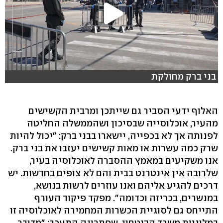
בני ברק מחולקת
האלוף ידעי הסביר גם שייתכן ומרבית הקשישים
מהעיר, אוכלוסייה שבסיכון ושהממשלה החליטה
לפנותה אך לא בכפייה, יישארו בבני ברק: "יכול להיות
שרק כמה עשרות או מאות קשישים יעזבו את בני ברק.
אנו משקיעים במאמץ ההסברה לאוכלוסיה בעיר,
שלרובה אין אינטרנט בבית והם לא צופים בחדשות. יש
דרכים להגיע אליהם ואנו עוזרים לרשות בנושא,
במנשרים, בכריזה וכדומה". מפקד פיקוד העורף
התייחס גם לסוגיית הכשרות המחמירה לאוכלוסיה זו
במלוניות משרד הביטחון, שפתרונה התעכב: "מדובר