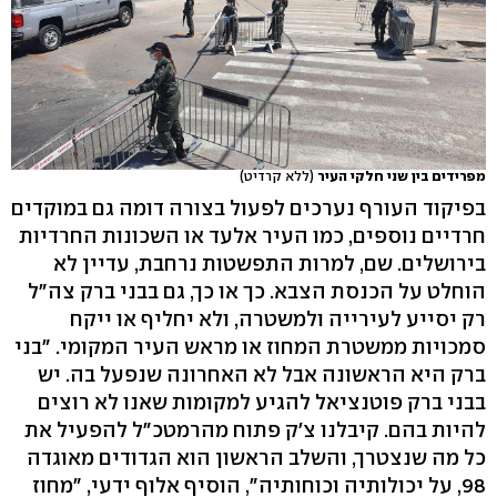
מפרידים בין שני חלקי העיר
(ללא קרדיט)
בפיקוד העורף נערכים לפעול בצורה דומה גם במוקדים
חרדיים נוספים, כמו העיר אלעד או השכונות החרדיות
בירושלים. שם, למרות התפשטות נרחבת, עדיין לא
הוחלט על הכנסת הצבא. כך או כך, גם בבני ברק צה"ל
רק יסייע לעירייה ולמשטרה, ולא יחליף או ייקח
סמכויות ממשטרת המחוז או מראש העיר המקומי. "בני
ברק היא הראשונה אבל לא האחרונה שנפעל בה. יש
בבני ברק פוטנציאל להגיע למקומות שאנו לא רוצים
להיות בהם. קיבלנו צ'ק פתוח מהרמטכ"ל להפעיל את
כל מה שנצטרך, והשלב הראשון הוא הגדודים מאוגדה
98, על יכולותיה וכוחותיה", הוסיף אלוף ידעי, "מחוז