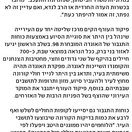
בכשרות העדה החרדית או הרב לנדא, ואם עדיין זה לא
נפתר, זה אמור להיפתר כעת".
פיקוד העורף הקים מרכז שליטה יחד עם העירייה
שינהל בין היתר את סוגיית הסיוע באמצעות כוחות
התגבור של האוגדה המובחרת 98. בשלב הראשון יגיעו
לאזור בני ברק, ככל הנראה במוצאי שבת, כ-700
חיילים בהיקף של שני גדודים וחצי, מחטיבות הצנחנים
והקומנדו השייכות לאוגדה. מפקדת האוגדה תהיה
משימתית בעיר, ותדאג בין היתר לנייד חולי קורונה
מחוץ לעיר ולהעביר סיוע, מזון ותרופות לתושבים
שבבתיהם. בנוסף, פיקוד העורף יתגבר את המוקד
העירוני שהוצף בשל הפניות הרבות של האזרחים.
כוחות התגבור גם יסייעו לקופות החולים לשלש ואף
לרבע את כמות בדיקות הקורונה שיבוצעו לתושבי
העיר. "הלוחמים יהיו ממוגנים היטב ויפעלו לפי