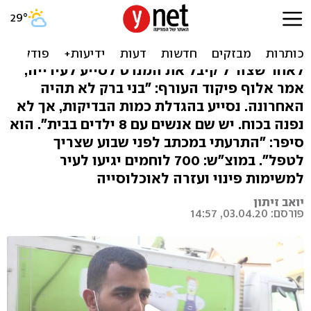
רוב חולי הקורונה טרם התפנו
מבני ברק: כך יפעל צה"ל בעיר
לאחר שצה"ל קיבל את המנדט לסייע לעירייה,
אמר אלוף פיקוד העורף: "בני ברק לא תהיה
האחרונה. נסייע בהגדלת כמות הבדיקות, אך לא
נפנה בכוח. יש שם אנשים עם 8 ילדים בבית". הוא
סיפר: "התרעתי במכתב לפני שבוע שצריך
לטפל". במוצ"ש: 700 לוחמים יגיעו לעיר
למשימות פינוי ועזרה לאוכלוסייה
יואב זיתון
פורסם: 03.04.20, 14:57