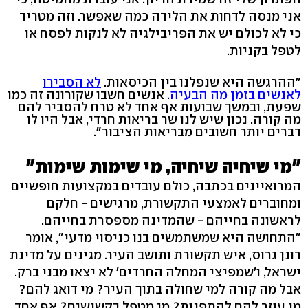
אני מנסה לדחות את הלידה כמה שאפשר. וזה מטריד
כי לא לכולם יש את הפריבילגיה לא לנקות לפסח או
לטפל בקניות.
"ההרגשה היא שנפלנו בין הכיסאות.
לא הסבירו
לאנשים בזמן מה הבעיה
. אנשים חשבו שקורונה זה כמו
שפעת, ובמשך שבועות אף אחד לא טרח להסביר להם
מה קורה. נכון שיש לנו שר בריאות חרדי, אבל היו לו
דברים יותר חשובים מבריאות הציבור".
"מי שיחיה שיחיה, מי שימות שימות"
המרואיינים בכתבה, כולם עובדים במקצועות חופשיים
ומחוברים לאמצעי התקשורת, מרגישים - חלקם
לראשונה בחייהם - שהמדינה מספסרת בחייהם.
"התחושה היא שמשתמשים בנו כניסוי מדעי", אומר
רונן גרוס, איש תקשורת ותושב העיר. מגינים על מדינת
ישראל, ו'שמפיצי המחלה החרדים' לא יצאו מבני ברק.
אבל מה קורה למי שחולה בתוך העיר? מי דואג להם?
מי עוזר להם להתפנות? מי מטפל בקשישים? אף אחד.