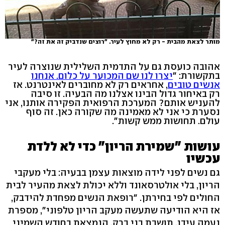
מותר לצאת מהבית - רק לא מחוץ לעיר. "רוצים שנדביק זה את זה?"
אהובה כועסת גם על התדמית השלילית שנוצרה לעיר
בתקשורת: "
יצרו לנו שם המכוער על כלום. אנחנו
אנשים טובים
, אחראים רק לא מחוברים לאינטרנט. אז
רק באיחור גדול הבינו אצלנו מה הבעיה. זו סיבה
להעניש אותם? המערכת הרפואית הפקירה אותנו, אני
נסערת כי אני לא מאמינה מה שקורה כאן. זה סוף
עולם. תחושות ממש קשות".
עושות "שמירת הריון" כדי לא ללדת
עכשיו
גם נשים לפני לידה מוצאות עצמן בבעיה: בלי מעקבי
הריון, בלי אולטרסאונד וללא יכולת לצאת מהעיר לבית
החולים לפי בחירתן. "רופאת הנשים מפחדת להידבק,
אז היא הודיעה שתעשה מעקב הריון טלפוני", מספרת
נעמה עידן, תושבת בני ברק, הנמצאת בחודש השמיני