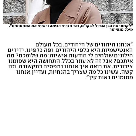
"לקחתי את הבן הגדול לבקו"ם, ואז חזרתי הביתה וראיתי את המחסומים".
מיכל מנהיימר
"אנחנו היהודים של היהודים. בכל העולם
האנטישמיות היא כלפי היהודים, ופה כלפינו. ידידים
חילונים שולחים לי הודעות אישיות: מה שלומכם? מה
איתכם? אבל זה לא עוזר בכלל. התחושה היא שסומנו
ציבורית. את רואה איך אנחנו נתפסים בתקשורת, וזה
קשה. עשינו כל מה שצריך בהנחיות, ועדיין אנחנו
מסומנים באות קין".