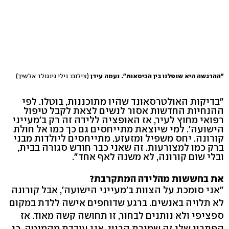
"ההרגשה היא שנפלנו בין הכיסאות". נעמה עידן
(צילום: נילי גינגולד אלשיך)
"בדיקות האולטרסאונד שהיו מתוכננות, בוטלו. לפי
ההנחיות החדשות אסור לנשים לצאת לקבל טיפול
רפואי מחוץ לעיר, אז האופציה ללידה זה רק ב'מעייני
הישועה'. למי שיוצאת מתייחסים גם כך כמו אל חולת
קורונה. יחס משפיל ומזעזע. מתייחסים ליולדות מבני
ברק כמו למצורעות. זה שאני כבר חודש סגורה בבית,
ובלי שום קורונה, לא משנה לאף אחד".
את בחששות מהלידה המתקרבת?
"אני סומכת על הצוות ב'מעייני הישועה', אבל קורונה
לא תלויה באנשים. ברגע שדוחפים אישה ללדת במקום
ספציפי ולא נותנים לבחור, זו תחושה קשה מאוד. אז
הפתרון שלי זה שמירת הריון. אני עובדת מהמיטה, כי