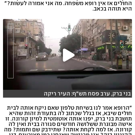
החולים אז אין רופא משפחה. מה אני אמורה לעשות?"
היא תוהה בכאב.
בני ברק, ערב פסח תש"ף: העיר ריקה
"הרופא אמר לנו בשיחת טלפון שאם ניקח אותה לבית
חולים שיבא, אז בגלל שכתוב לה בתעודת זהות שהיא
תושבת בני ברק, יפנו אותה אוטומטית למיון קורונה. זו
אישה מבוגרת ששלושה חודשים סגורה בבית ואין לה
קורונה. אז למה לקחת אותה? שתידבק שם ותמות? מה
ההיגיון בזה? אני מרגישה שאנחנו כמו מצורעים. דנו