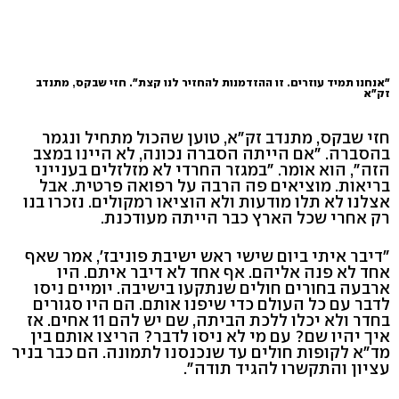
"אנחנו תמיד עוזרים. זו ההזדמנות להחזיר לנו קצת". חזי שבקס, מתנדב
זק"א
חזי שבקס, מתנדב זק"א, טוען שהכול מתחיל ונגמר
בהסברה. "אם הייתה הסברה נכונה, לא היינו במצב
הזה", הוא אומר. "במגזר החרדי לא מזלזלים בענייני
בריאות. מוציאים פה הרבה על רפואה פרטית. אבל
אצלנו לא תלו מודעות ולא הוציאו רמקולים. נזכרו בנו
רק אחרי שכל הארץ כבר הייתה מעודכנת.
"דיבר איתי ביום שישי ראש ישיבת פוניבז', אמר שאף
אחד לא פנה אליהם. אף אחד לא דיבר איתם. היו
ארבעה בחורים חולים שנתקעו בישיבה. יומיים ניסו
לדבר עם כל העולם כדי שיפנו אותם. הם היו סגורים
בחדר ולא יכלו ללכת הביתה, שם יש להם 11 אחים. אז
איך יהיו שם? עם מי לא ניסו לדבר? הריצו אותם בין
מד"א לקופות חולים עד שנכנסנו לתמונה. הם כבר בניר
עציון והתקשרו להגיד תודה".