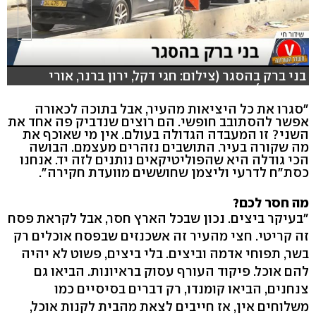
בני ברק בהסגר (צילום: חגי דקל, ירון ברנר, אורי
דוידוביץ)
"סגרו את כל היציאות מהעיר, אבל בתוכה לכאורה
אפשר להסתובב חופשי. הם רוצים שנדביק פה אחד את
השני? זו המעבדה הגדולה בעולם. אין מי שאוכף את
מה שקורה בעיר. התושבים נזהרים מעצמם. הבושה
הכי גודלה היא שהפוליטיקאים נותנים לזה יד. אנחנו
כסת"ח לדרעי וליצמן שחוששים מוועדת חקירה".
מה חסר לכם?
"בעיקר ביצים. נכון שבכל הארץ חסר, אבל לקראת פסח
זה קריטי. חצי מהעיר זה אשכנזים שבפסח אוכלים רק
בשר, תפוחי אדמה וביצים. בלי ביצים, פשוט לא יהיה
להם אוכל. פיקוד העורף עסוק בראיונות. הביאו גם
צנחנים, הביאו קומנדו, רק דברים בסיסיים כמו
משלוחים אין, אז חייבים לצאת מהבית לקנות אוכל,