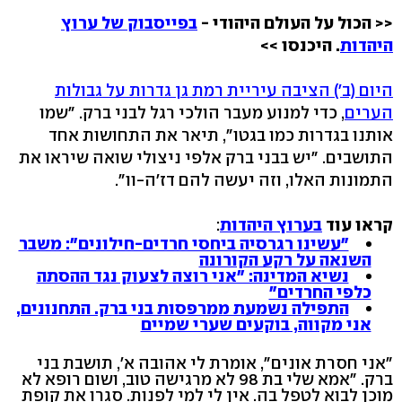
<< הכול על העולם היהודי -
בפייסבוק של ערוץ
היהדות
. היכנסו >>
היום (ב') הציבה עיריית רמת גן גדרות על גבולות
הערים
, כדי למנוע מעבר הולכי רגל לבני ברק. "שמו
אותנו בגדרות כמו בגטו", תיאר את התחושות אחד
התושבים. "יש בבני ברק אלפי ניצולי שואה שיראו את
התמונות האלו, וזה יעשה להם דז'ה-וו".
קראו עוד
בערוץ היהדות
:
"עשינו רגרסיה ביחסי חרדים-חילונים": משבר
השנאה על רקע הקורונה
נשיא המדינה: "אני רוצה לצעוק נגד ההסתה
כלפי החרדים"
התפילה נשמעת ממרפסות בני ברק. התחנונים,
אני מקווה, בוקעים שערי שמיים
"אני חסרת אונים", אומרת לי אהובה א', תושבת בני
ברק. "אמא שלי בת 98 לא מרגישה טוב, ושום רופא לא
מוכן לבוא לטפל בה. אין לי למי לפנות. סגרו את קופת