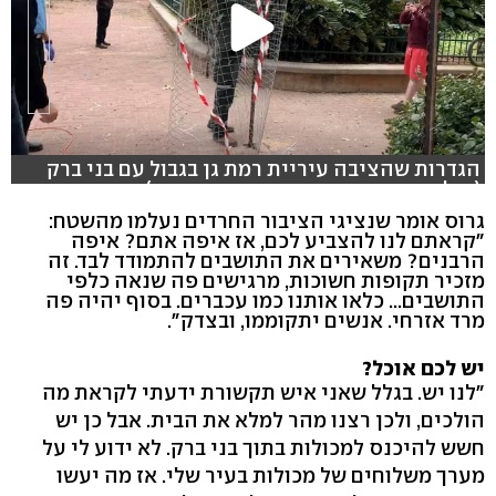
הגדרות שהציבה עיריית רמת גן בגבול עם בני ברק
(צילום: יוסי רוזנבוים, רועי רובישנטיין)
גרוס אומר שנציגי הציבור החרדים נעלמו מהשטח:
"קראתם לנו להצביע לכם, אז איפה אתם? איפה
הרבנים? משאירים את התושבים להתמודד לבד. זה
מזכיר תקופות חשוכות, מרגישים פה שנאה כלפי
התושבים... כלאו אותנו כמו עכברים. בסוף יהיה פה
מרד אזרחי. אנשים יתקוממו, ובצדק".
יש לכם אוכל?
"לנו יש. בגלל שאני איש תקשורת ידעתי לקראת מה
הולכים, ולכן רצנו מהר למלא את הבית. אבל כן יש
חשש להיכנס למכולות בתוך בני ברק. לא ידוע לי על
מערך משלוחים של מכולות בעיר שלי. אז מה יעשו