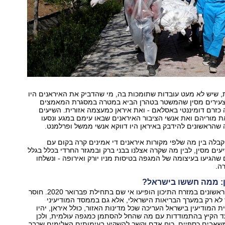
, שיש לא מעט עובדות שתומכות בה, מי שהדביק את האיראנים היו
צעירים מסין שהמשטר בטהרן הביא במטרה במסגרת המאמצים
כזרם דומיננטי באסלאם - ואת איראן כמעצמה אזורית. השיעים
ת מוריהם ואת אנשי הציבור האיראנים שבאו עימם במגע ונסעו
ה שהראשונים להידבק באיראן היו דווקא אנשי ממשל ופרלמנט.
לה בין מה שלפי מקורות איראנים די אמינים קרה בקום עם
ים מסין, לבין מה שקרה אצלנו בבני ברק ובמגזר החרדי בכלל בגלל
שהגיעו בעיצומה של המגפה בטיסות מניו יורק ואירופה - ונשלחו
ה.
ון: ממה חששו בישראל?
מקרי ההדבקה הראשונים במזרח התיכון הופיעו אי שם בתחילת פברואר 2020. חוסר
לא רק במערך הבריאות הישראלי, אלא גם בממסד המודיעיני
ית המודיעין בישראל העריכה שכל מדינות האזור, כולל איראן, יהיו
ד הקיץ בהתמודדות עם מה שהחל להסתמן כמגפה עולמית, ולכן
משאבים כספיים, כוח אדם וקשב להשקיע בעימותים האלימים שכבר