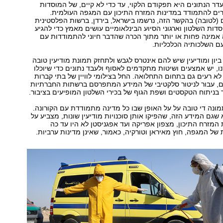
דר הנתונים היא תפקודם הלקוי, עד כדי לא קיים, של המוסדות
רים להתמודד במדינות המזרח התיכון עם המגפה העולמית.
(לטובה) בהקשר הזה, נרשמו בישראל, בירדן, ברשות הפלסטינית
דות השלטון וארגוני הסיוע הבינלאומיים עושים מאמץ כדי להגיע
אמינה פחות או יותר מתוך הכרה שהדבר חיוני להתמודדות עם
ם השלכותיה הכלכליות.
ביון ומודיעין שיש להם אינטרס לגבש ולתחזק תמונת מודיעין טובה
ו, יש אמצעים ושיטות מתקדמים לאסוף ולעבד נתונים כדי שיוכלו
לא רעים גם בתחום התחלואה. החל בצילומי לוויין של בתי קברות
ים, עבור לניטור סלקטיבי של המידע המתפרסם ברשתות החברתיות
 בניתוח הטקסטים ושפת הגוף של בכירי השלטון המופיעים בציבור.
מונה די טובה על על האופן שבו כל מדינה מתמודדת עם הקורונה.
גם המידע הזה, שהפיקו אותן סוכנויות מודיעין שונות, מצביע על
 המזרח התיכון, מצפון אפריקה ועד אפגניסטן לא היו עד כה
של המגפה, חוץ מאיראן וטורקיה, כאמור, שאינן מדינות ערביות.