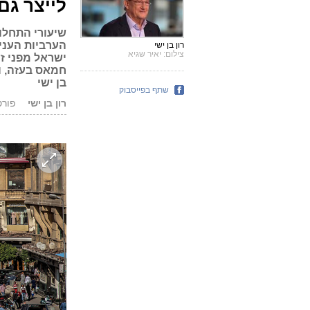
לייצר גם
שיעורי התחלו
הערביות העני
רון בן ישי
צילום: יאיר שגיא
ישראל מפני זע
חמאס בעזה, ו
בן ישי
שתף בפייסבוק
רון בן ישי
פורסם: 4.20