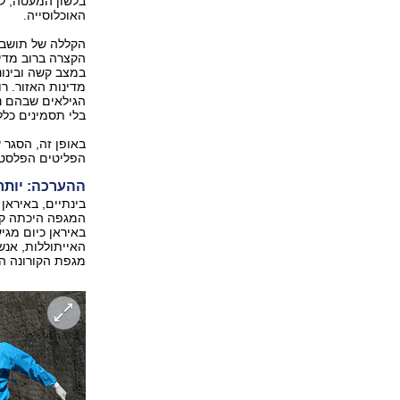
בלשון המעטה, ל
האוכלוסייה.
הקללה של תושבי 
הקצרה ברוב מדינ
במצב קשה ובינונ
הגילאים שבהם נ
בלי תסמינים כלל
באופן זה, הסגר 
הפליטים הפלסטינ
ההערכה: יותר מ-20 אלף מתים 
בינתיים, באיראן 
המגפה היכתה קש
האייתוללות, אנש
מגפת הקורונה הי