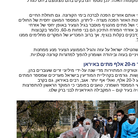
מקומות האלה. לכן מספר הנדבקים בהם מצומצם ביחס לגודל
אותם אזורים הפכה לברכה בימי הקורונה. גם תוחלת החיים
ות האזור הפכה מצרה - ליתרון. המספר המועט יחסית של החולים
י ושל מתים מהנגיף מוסבר בגיל הצעיר באופן יחסי של אזרחי
מדינות האזור. רוב אזרחי המזרח התיכון הם בני פחות מ-60, כלומר בקבוצות
דבקים בקלות בנגיף, אך ברוב המכריע של המקרים מחלימים ממנו
.
שהטילה ישראל על עזה והגיל הממוצע הצעיר מנע ממחנות
יים בעזה וביהודה ושומרון להפוך למדגרות קורונה קטלניות.
באיראן
וטורקיה המתוירות מדי שנה על-ידי מיליוני זרים שעוברים בהן,
ות. גורמים בקהיליית המודיעין בישראל מעריכים שמספר המתים
באיראן כיום מגיע ל-20 אלף, ואולי אף יותר. אגב, רבים באיראן, גם בקרב
י הממסד השמרני, טוענים בפומבי כי המוקד הראשון להתפרצות
ה בעיר קום – המקבילה האיראנית לבני ברק שלנו.