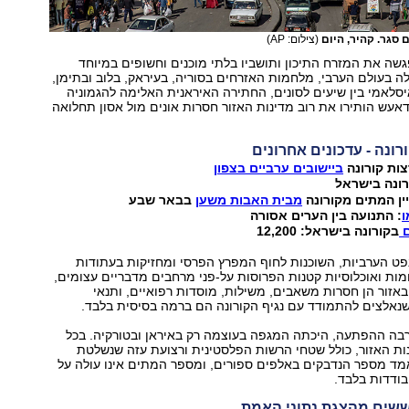
 סגר. קהיר, היום
(צילום: AP)
שה את המזרח התיכון ותושביו בלתי מוכנים וחשופים במיוחד
 בעולם הערבי, מלחמות האזרחים בסוריה, בעיראק, בלוב ובתימן,
לאמי בין שיעים לסונים, החתירה האיראנית האלימה להגמוניה
דאעש הותירו את רוב מדינות האזור חסרות אונים מול אסון תחלואה
ונה - עדכונים אחרונים
ות קורונה
ביישובים ערביים בצפון
ונה בישראל
מבית האבות משען
בבאר שבע
ו
: התנועה בין הערים אסורה
ם
בקורונה בישראל: 12,200
פט הערביות, השוכנות לחוף המפרץ הפרסי ומחזיקות בעתודות
מות ואוכלוסיות קטנות הפרוסות על-פני מרחבים מדבריים עצומים,
אזור הן חסרות משאבים, משילות, מוסדות רפואיים, ותנאי
נאלצים להתמודד עם נגיף הקורונה הם ברמה בסיסית בלבד.
רבה ההפתעה, היכתה המגפה בעוצמה רק באיראן ובטורקיה. בכל
ת האזור, כולל שטחי הרשות הפלסטינית ורצועת עזה שנשלטת
אמד מספר הנדבקים באלפים ספורים, ומספר המתים אינו עולה על
ודדות בלבד.
שים מהצגת נתוני האמת