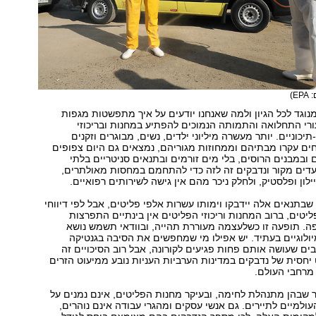
EP)
גד לכל הגיון ולמה שאנחנו יודעים על איך מתפשטות מגפות
רי התחלואה והתמותה הנמוכים להפתיע במחנות ובריכוזי
כוניים. יותר מעשרה מיליוני ילדים, נשים, מבוגרים וזקנים
ם עקרו מבתיהם וממחוזות מגוריהם, נמצאים גם היום צפופים
 ובמבנים הרוסים, בלי מים זורמים ובתנאים סניטריים בלתי
עדים מקור ונדבקים זה לזה כדי להתחמם במחסות מאולתרים,
לון ופלסטיק, ולחלק ניכר מהם אין גישה לשירותים רפואיים.
שבתנאים אלה יידבקו וימותו עשרות אלפי פליטים, אבל לפי דיווחי
ליטים, ברוב המחנות וריכוזי הפליטים אין בינתיים התפרצות
ה. תופעה זו כשלעצמה מעוררת תהייה, ובוודאי תשמש נושא
לוגיים בעתיד. יש אפילו מי שמחפשים את הסיבה בגנטיקה
ם שעושה אותם פחות פגיעים לקורונה, אבל רוב הסיכויים זה
חסית של נדבקים במדינות הערביות העניות נובע ממיעוט הזרים
מרחבי העולם.
ר שבהן מתנהלת לחימה, ובעיקר מחנות הפליטים, אינם נמנים על
ולמיים לתיירים. גם אנשי עסקים ומהגרי עבודה אינם נוהרים,