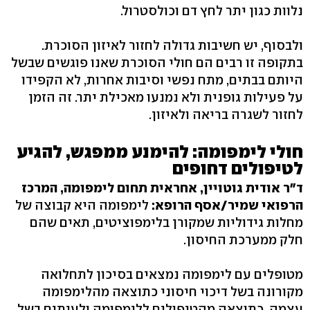
נלוות כגון יתר לחץ דם וכולסטרול.
ולבסוף, יש חשיבות גדולה לחזור לאיזון הסוכרת.
בתקופה זו רבים הם חולי הסוכרת שאנו פוגשים שבשל
היותם בבתים, מתח נפשי וסיבות אחרות, לא הקפידו
על פעילות גופנית ולא נמנעו מאכילת יתר. זה הזמן
לחזור לשגרה בריאה ולאיזון.
חולי לימפומה: להימנע ממפגש, להגיע
לטיפולים דחופים
ד"ר אודית גוטויין, אחראית תחום לימפומה, המרכז
הרפואי שמיר/אסף הרופא:
לימפומה היא קבוצה של
מחלות גידוליות שמקורן בלימפוציטים, תאים שהם
חלק ממערכת החיסון.
מטופלים עם לימפומה נמצאים בסיכון לתחלואה
מקורונה בשל דיכוי חיסוני כתוצאה מהלימפומה
עצמה, כתוצאה מהטיפולים ללימפומה ולעיתים בשל