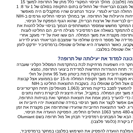
ואחת בתרופת דמה (פלצבו). מהלך הניסוי המקורי כלל מתן של התרופה למשך 15
ימי ניסוי, ודירוג של מצבם הבריאותי של החולים בתום התקופה בסולם של 1 עד 8: 1
החולה מת, 8 - החולה הבריא לגמרי. עיבוד הנתונים שהיו מתקבלים היה מאפשר
להעריך את הבטיחות והיעילות של התרופה. אך במהלך הניסוי החליטו גורמים ב-NIH
ים לבריאות של ארצות הברית), שהוא הגוף המפקח על הניסוי,
המחקר מחשש שמספר המשתתפים הנמוך בניסוי עלול להטות את
 להתמקד בשאלה אם רמדסיביר מצילה חיים, הם החליטו לענות
רופה מקצרת את משך המחלה. הם עשו זאת על ידי מעקב אחרי
מדידה של מספר הימים שחלפו עד שמצבם הבריאותי הגיע לדירוג
שקבעו, כאשר ההשערה היא שחולים שטופלו ברמדסיביר יזדקקו לזמן
אלו שטופלו בפלצבו.
כונה למדוד את יעילותה של תרופה?
חקר היו השפעות מרחיקות לכת בהתקדמות המסלול הקליני שעברה
ר: תחת ההגדרות החדשות למדידת ביצועי התרופה, נמצא
שלרמדסיביר יש השפעה חיובית מובהקת (רמת ביטחון מעל 95 אחוז) על חולי
הקורונה, בכך שהיא מקצרת את משך תקופת המחלה מ-15 יום בממוצע אצל קבוצת
הביקורת ל-11 יום אצל חולים שטופלו בה. בעקבות התוצאות החליטו ב-NIH
שהתרופה צריכה להמשיך לסבב בדיקות מורחב (1,063 מטופלים) תחת הקריטריונים
שך זמן המחלה. במקביל, ועדה חיצונית לביקורת ניתוח נתונים
 כדי להעריך בזמן אמת את תוצאות המחקר ואת בטיחות התרופה,
 אפשר לקצר את משך הניסוי במידה שהתוצאות יהיו חיוביות או
ריג. לאור התוצאות החיוביות שהעידו שהתרופה אכן מקצרת את זמן
המחלה, ולאחר ש-480 מתוך 1063 החולים החלימו, הפסיקה הוועדה את הניסוי,
והמליצה שבשלב הבא של המבחנים רמדסיביר תבחן אל מול תרופה בשם Olumiant
 ביקורת (כלומר פלצבו).
ל את המלצת הוועדה להפסיק את השימוש בפלצבו במחקר ברמדסיביר,