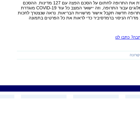
מהחברה המייצרת את התרופה לחתום על הסכם הפצה עם 127 מדינות. ההסכם
כרגע לא כולל תמלוגים עבור התרופה, וזה יישאר המצב כל עוד COVID-19 מוגדרת
תרופה חדשה תקבל אישור מרשויות הבריאות. נראה שנצטרך לחכות
מדו"ח הניסוי ברמדסיביר כדי לראות את כל הפרטים בתמונה
ה? כתבו לנו
קורונה