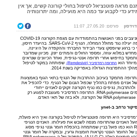
ם מראה פוטנציאל לטיפול בחולי קורונה קשים, אך אין
ידע כדי לקבוע עד כמה היא מועילה, ומה יתרונותיה
דוידסון
פורסם: 27.05.20, 11:07
אחד האתגרים שניצבים בפני האנושות בהתמודדות עם מגפת הקורונה COVID-19
הוא מציאת תרופה יעילה נגד מחולל המחלה, הנגיף SARS-CoV-2. בהיעדר חיסון,
כי ברגע שיופסקו צעדי הבידוד החברתי וההקפדה על היגיינה,
דש במלוא עוזה, ומספר החולים והמתים יזנק. מכיוון שמדובר
מקד בחיפוש אחרי תרופה אנטי-נגיפית, ואחד הכיוונים שנראים
מיוחד הוא
שפותחה במקור לטיפול
התרופה רמדסיביר (Remdesivir),
הלך ההתפרצות הגדולה באפריקה בשנת 2014.
התרופה מתמקד בעיכוב ההתרבות של הנגיף בתאי הגוף באמצעות
ל אנזים מפתח בתהליך שכפול הגנום של הנגיף. כדי להכפיל את
התרבות, נגיפים כמו נגיף הקורונה זקוקים לאנזים ייחודי
ממשפחת האנזימים RNA polymerase. התרופה רמדסיביר מעוצבת לפגוע רק
ם.
יקור נרחב ב-ynet
רמדסיביר היא תרופה פוטנציאלית לטיפול בקורונה ואיך היא פועלת,
פועל האנזים שהתרופה מנסה לשבש את פעילותו. האנזים הנגיפי
RNA polymerase הוא כמו פועל בניין שמתמחה בהכפלת חומר גנטי נגיפי מסוג
בניין של החומר הגנטי נקראות חומצות גרעין, ובמקרה של חומר גנטי
מסוג RNA יש ארבע חומצות כאלה (A,U,G,C). התפקיד של ה-RNA polymerase