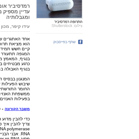
רמדסיביר אומנ
עדיין מספיק מ
ומגבלותיה
התרופה רמדסיביר
צילום: Shutterstock
עידו קיפר, מכון 
שתף בפייסבוק
קיים חשש תמידי 
המגפה תתעורר מח
בנגיף, המאמץ מת
כרגע מבטיחים ב
בנגיף האבולה במ
המנגנון בבסיס 
שיבוש הפעילות ש
החומר התורשתי ול
בפעילות האנזים RNA polymerase של הקורונה, ולא בזה של תאי האד
- ס
משבר הקורונה
כדי להבין מדוע 
צריך להבין איך 
RNA. אבני ה