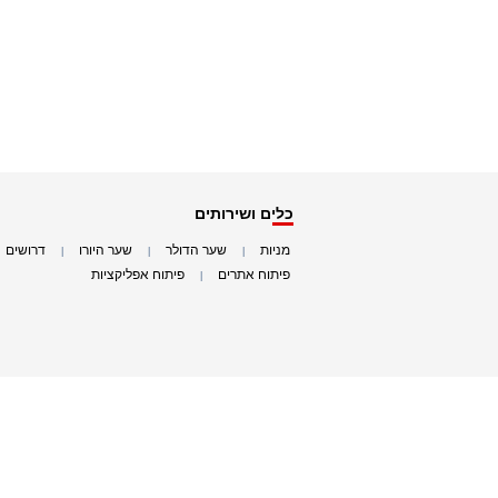
כלים ושירותים
מניות
שער הדולר
שער היורו
דרושים
|
|
|
|
פיתוח אתרים
פיתוח אפליקציות
|
|