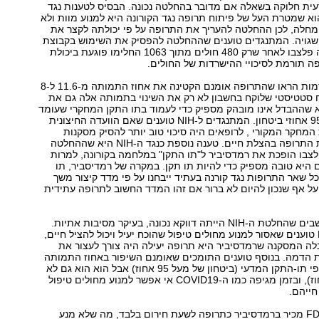
ית חלוקה בשאלה אם מדובר בהחלטה נכונה. הבסיס לטענות נגד
לטת ה-NIH הוא שמטרת העל של פיתוח תרופה נגד הקורונה היא למנוע מוות ולא
חלה, לכן ההחלטה להעריך את התרופה על פי יכולתה לקצר את
שגויה. המתנגדים טוענים שההחלטה להפסיק את השימוש בקבוצת
הביקורת שקיבלה פלצבו לאחר שרק 480 חולים מתוך 1063 החלימו פוגעת ביכולת
ה תורמת לסיכויי ההישרדות של החולים.
התוצאות המוקדמות הראו שהתרופה אומנם הקטינה את אחוז התמותה מ-11.6 ל-8
ח סטטיסטי שלוקח בחשבון לא רק את השינוי בתמותה אלה גם את
 שההבדל אינו מובהק מספיק כדי לעמוד בתו התקן המחקרי שעומד
לרוב על לפחות 95 אחוזי ביטחון. המתנגדים ל-NIH טוענים שאם הוועדה החיצונית
המחקר המקורי , לרופאים היה סיכוי טוב יותר להסיק מסקנות
ברורות על יעילות התרופה בהצלת חיים. טענה נוספת כנגד ה-NIH היא שההחלטה
בו הופכת את רמדסיביר ל"תו התקן" במלחמה בקורונה, למרות
 היא טובה מספיק כדי להיות תו תקן. במקרה של רמדיסביר, תו
 שאר התרופות נגד קורנה בעתיד ייבחנו על פי מדד קיצור משך
ל אף שנכון להיום לא ברור אם זהו המדד החשוב לתרופה עתידית
מנגד יש מי שחושבים שהחלטת ה-NIH הייתה דווקא נכונה, בעיקר מסיבות אתיות.
המצדדים ב-NIH טוענים שאסור למנוע מחולים טיפול שהוכח יעיל ויכול להציל חיים,
לה המסקנה שרמדסיביר היא תרופה יעילה היה צורך לעצור את
 הדמה. בנוסף טוענים התומכים שאומנם השיפור באחוז התמותה
לא היה מובהק לפי תו-התקן המדעי (ביטחון של מעל 95 אחוז) אבל הוא הוא גם לא
היה נמוך (81 אחוז), ובזמן מגיפה כמו ה-COVID19 אי אפשר למנוע מחולים טיפול
חייהם.
נכון לעכשיו, ה-FDA מכיר ברמדסיביר כתרופה לשעת חירום בלבד, מה שלא מנע