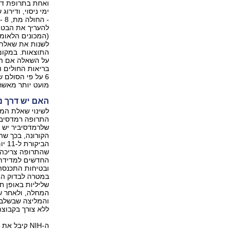
- 
(המכונים הלאומי
לשנות את שאלת 
התוצאות. במקום
על השאלה אם הת
בריאות החולים ו
6 על פי הסולם 
מועט יותר מאשר 
האם יש דרך נ
לשינוי שאלת המ
התרופה רמדסיבי
החדשים למדידת מ
ובטיחות התכנסה
במטרה לבדוק האם
שליליות באופן ח
ללא צורך בקבוצת
ה-NIH קיב