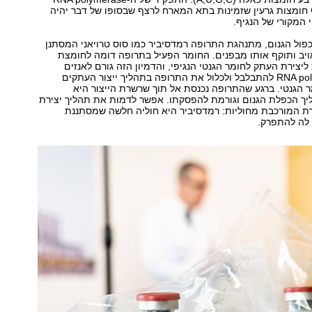
 חומצות גרעין שזמינות בתא המארח לרצף שבסופו של דבר יהיה
 המקורי של הנגיף.
ול הגנום, מתנהגת התרופה רמדסיביר כמו סוס טרויאני המסתנן
ויב ותוקף אותו מבפנים. החומר הפעיל בתרופה דומה לחומצת
ליצירת העתק לחומר הגנטי הנגיפי, והדמיון הזה גורם לאנזים
הנגיפי RNA polymerase להתבלבל ולכלול את התרופה בתהליך ייצור העתקים
הגנטי. ברגע שהתרופה נכנסת אל תוך שרשרת הייצור היא
 הכפלת הגנום וגורמת להפסקתו. אפשר לדמות את תהליך יצירת
ת המורכבת מחוליות: רמדסיביר היא חוליה חלשה שמסתננת
לה להתפרק.