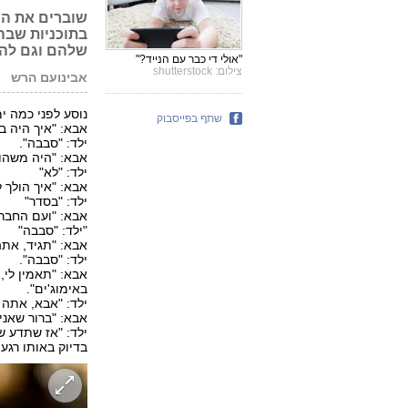
שוברים את הר
בתוכניות שבהן
שלהם וגם להצ
"אולי די כבר עם הנייד?"
צילום: shutterstock
אבינועם הרש
נוסע לפני כמה י
שתף בפייסבוק
אבא: "איך היה ב
ילד: "סבבה".
אבא: "היה משהו 
ילד: "לא"
אבא: "איך הולך 
ילד: "בסדר"
אבא: "ועם החברי
"ילד: "סבבה"
אבא: "תגיד, אתה
ילד: "סבבה".
אבא: "תאמין לי,
באימוג'ים".
ילד: "אבא, אתה
אבא: "ברור שאני
ילד: "אז שתדע שה
בדיוק באותו רגע