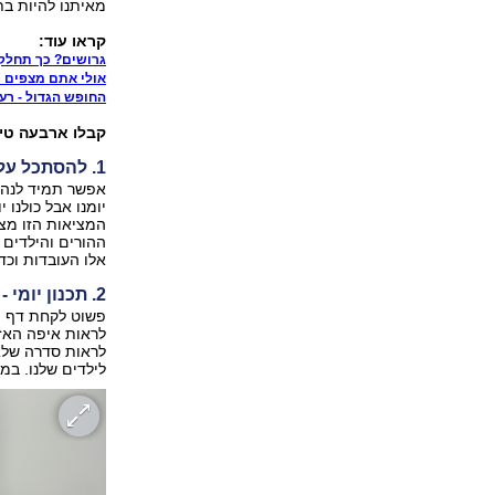
מאיתנו להיות בת
קראו עוד:
גרושים? כך תחלק
אולי אתם מצפים י
החופש הגדול - רעי
קבלו ארבעה טיפ
1. להסתכל על המציאות בעיניים
אפשר תמיד לנהוג
יומנו אבל כולנו 
המציאות הזו מצר
ההורים והילדים 
אלו העובדות וכד
2. תכנון יומי - לפרק את המוקשים שבדרך
פשוט לקחת דף וע
לראות איפה האזו
לראות סדרה שלא 
לילדים שלנו. במ