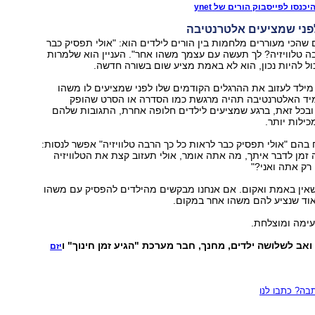
כנסו לפייסבוק הורים של ynet
כי מעוררים מלחמות בין הורים לילדים הוא: "אולי תפסיק כבר
ה טלוויזיה? לך תעשה עם עצמך משהו אחר". העניין הוא שלמרות
 להיות נכון, הוא לא באמת מציע שום בשורה חדשה.
ילד לעזוב את ההרגלים הקודמים שלו לפני שמציעים לו משהו
תמיד האלטרנטיבה תהיה מרגשת כמו הסדרה או הסרט שהופק
, ובכל זאת, ברגע שמציעים לילדים חלופה אחרת, התגובות שלהם
כילות יותר.
בהם "אולי תפסיק כבר לראות כל כך הרבה טלוויזיה" אפשר לנסות:
 זמן לדבר איתך, מה אתה אומר, אולי תעזוב קצת את הטלוויזיה
 רק אתה ואני?"
 שאין באמת ואקום. אם אנחנו מבקשים מהילדים להפסיק עם משהו
אוד שנציע להם משהו אחר במקום.
ימה ומוצלחת.
ואב לשלושה ילדים, מחנך, חבר מערכת "הגיע זמן חינוך" ו
יזם
ה? כתבו לנו