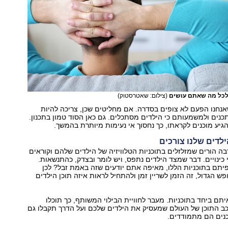
לכל מה שאתם עושים
(צילום: שאטרסטוק)
נחנו הפעם לא צופים בסדרה. אם מחליטים שכן, צריכה להיות
כנים ולמשמעותם כי הילדים מסתכלים. גם כאן הסוד טמון בתכנון.
גיע מוכנים לקראתו, כך נחסוך אי נעימות מיותרת בהמשך.
ה הורים שמזלזלים בתוכניות הטלוויזיה של הילדים שלהם וקוראים
ני כינויים. דבר שמצד הילדים נתפס, ויש לומר ובצדק, כהתנשאות.
יתם בתוכניות הללו, מאיפה אתם יודעים שזה באמת זבל? לכן
פש הגדול, זה הזמן לשריין זמן ולהתחיל לראות איזה תוכן הילדים
יתם ביחד בתוכניות. מעבר לחוויית הבילוי המשותף, כך תוכלו
ב התוכן של העולם שמעסיק את הילדים שלכם ועל הדרך תקבלו גם
כנים הם מתמודדים.