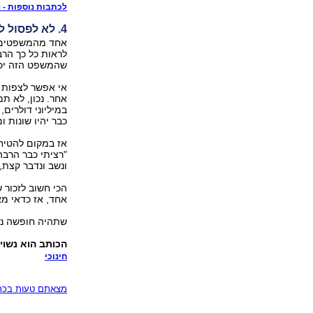
לכתבות נוספות - הי
4. לא לפסול לפני שמציעים אלטרנטיבה
אחד מהמשפטים שה
לראות כל כך הרב
שהמשפט הזה יכול
אי אפשר לצפות מ
אחר. נכון, לא 
במיליוני דולרים
כבר יהיו שונות ומ
אז במקום להטיח 
"רציתי כבר הרבה
ונשב ונדבר קצת,
הכי חשוב לזכור
אחד, אז כדאי מ
שתהיה חופשה נע
הכותב הוא נשוי 
חינוכי
מצאתם טעות בכתב