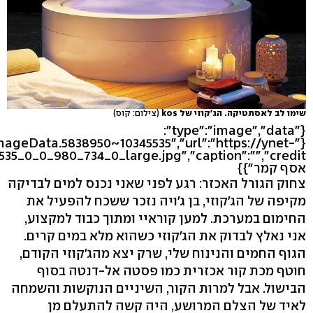
שימו לב לאסתטיקה. הג'קוזי של kos
(צילום: קוס)
{"type":"image","data":
ImageData.5838950~10345535","url":"https://ynet-
אסף קמר"}}
צחוק הגורל האכזר: רגע לפני שאני נכנס למים לבדיקה
מקיפה של הג'קוזי, בן ג'ויה נזכר ששכח להפעיל את
החימום במערכת. למען קוראיי ומתוך כבוד למקצוע,
אני נאלץ לבדוק את הג'קוזי כשהוא מלא במים קרים.
הגוף החמים והנינוח שלי, שרק יצא מהג'קוזי הקודם,
חוטף מכת קור אכזרית כמו פסטה אל-דנטה בסוף
הבישול. אבל למרות הקור, השיניים הנוקשות והשמחה
לאיד של הצלם המרושע, היה קשה להתעלם מן