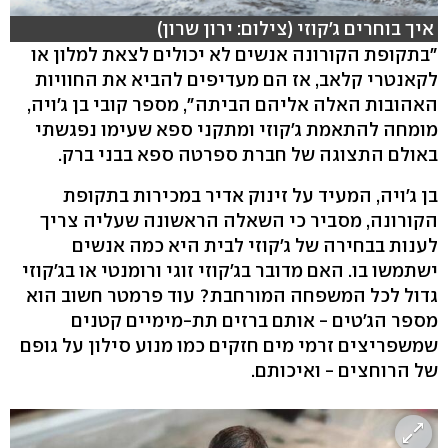
איך בוחרים ג'קוזי (צילום: ירון שרון)
"בתקופת הקורונה אנשים לא יכולים לצאת למלון או
לקאנטרי קלאב, אז הם מעדיפים להביא את החוויות
האהובות האלה אליהם הביתה", מספר קובי בן ג'ויה,
מומחה להתאמת ג'קוזי ומתקני ספא שעימו נפגשתי
באולם התצוגה של חברת ספרטה ספא בבני ברק.
בן ג'ויה, המעיד על זינוק אדיר במכירות בתקופת
הקורונה, מסביר כי השאלה הראשונה שעליה צריך
לענות בבחירה של ג'קוזי לבית היא כמה אנשים
ישתמשו בו. האם מדובר בג'קוזי זוגי ורומנטי או בג'קוזי
גדול לכל המשפחה המורחבת? עוד פרמטר חשוב הוא
מספר הג'טים - אותם ברזים תת-מימיים קטנים
שמשפריצים זרמי מים חזקים כמו מנוע סילון על גופם
של הרוחצים - ואיכותם.