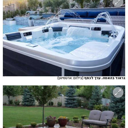
גראנד בהאמה. ערך לכסף
(צילום: ארטסיאן)