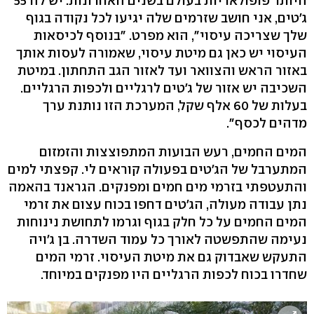
היותר פופולאריות בעולם בשנים האחרונות. יש לה 55
ג'טים, אני חושב שזרמים שלה יגיעו לכל נקודה בגוף
שלך שצריכה עיסוי", הוא מפרט. "בנוסף לכיסאות
העיסוי יש כאן גם מיטת עיסוי, שאמורה לעסות אותך
באזור הראש והצוואר ועד לאזור הגב התחתון. במיטת
השכיבה יש אזור של ג'טים לרגליים ולכפות הרגליים.
בעלות של 60 אלף שקל, המערכת הזו נותנת ערך
מדהים לכסף".
המים החמים, רעש הבועות המתפוצצות והזמזום
המתערבל של הג'טים בפעולה קוראים לי. קפצתי למים
והתעטפתי בזרמי מים חמים ומפנקים. הגראנד בהאמה
נתן עבודה מעולה, הג'טים דחפו בכוח עצום את זרמי
המים החמים על כל חלק בגוף וגרמו לתחושת נינוחות
נעימה שהתפשטה לאורך כל עמוד השדרה. בן ג'ויה
התעקש שאבדוק גם את מיטת העיסוי. זרמי המים
שחדרו בכוח לכפות הרגליים היו מפנקים במיוחד.