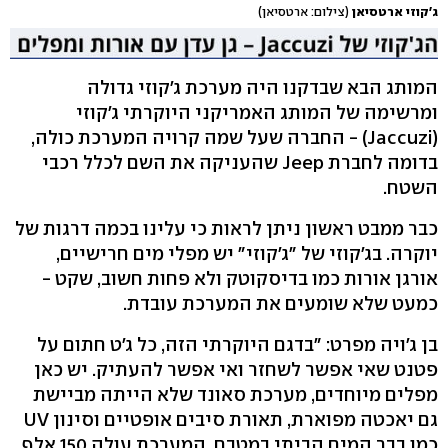
ג'קוזי ארטסיאן
(צילום: ארטסיאן)
המותג הבא שבדקנו היה מערכת ג'קוזי גדולה
ומרשימה של המותג האמריקני היוקרתי ג'קוזי
(Jaccuzi) - החברה שעל שמה קרויה המערכת כולה,
בדומה לחברת Jeep שהעניקה את השם לכלל רכבי
השטח.
כבר ממבט ראשון ניתן לראות כי עלינו בכמה דרגות של
יוקרה. בג'קוזי של "ג'קוזי" יש מפלי מים חרישיים,
אורגן אורות כמו בדיסקוטק ולא פחות חשוב, שקט -
כמעט שלא שומעים את המערכת עובדת.
בן ג'ויה מפרט: "בדגם היוקרתי הזה, כל ג'ט חתום על
פטנט שאי אפשר לשחזר ואי אפשר להעתיק. יש כאן
מפלים מיוחדים, מערכת סאונד שלא הייתה מביישת
גם יאכטה מפוארת, תאורת סיבים אופטיים וסינון UV
כמו בבר המים הביתי במטבח. המערכת עולה 150 אלף