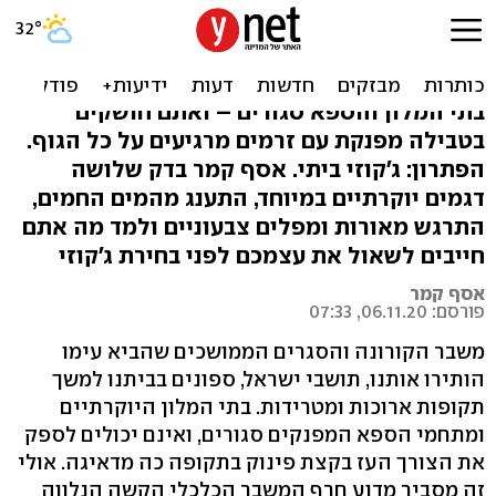
חלום רטוב: איך לבחור ג'קוזי
יוקרתי לבית?
בתי המלון והספא סגורים – ואתם חושקים
בטבילה מפנקת עם זרמים מרגיעים על כל הגוף.
הפתרון: ג'קוזי ביתי. אסף קמר בדק שלושה
דגמים יוקרתיים במיוחד, התענג מהמים החמים,
התרגש מאורות ומפלים צבעוניים ולמד מה אתם
חייבים לשאול את עצמכם לפני בחירת ג'קוזי
אסף קמר
פורסם: 06.11.20, 07:33
משבר הקורונה והסגרים הממושכים שהביא עימו
הותירו אותנו, תושבי ישראל, ספונים בביתנו למשך
תקופות ארוכות ומטרידות. בתי המלון היוקרתיים
ומתחמי הספא המפנקים סגורים, ואינם יכולים לספק
את הצורך העז בקצת פינוק בתקופה כה מדאיגה. אולי
זה מסביר מדוע חרף המשבר הכלכלי הקשה הנלווה