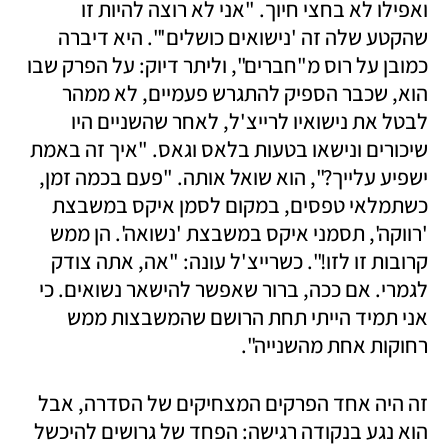
ואפילו לא בחצי חיוך. "אני לא רוצה להיות זו 
שהקטע שלה זה 'נישואים כושלים'". היא דיברה 
כמובן על רוס מ"חברים", וליתר דיוק: על הפרק שבו 
הוא, שכבר הספיק להתגרש פעמיים, לא ממהר 
לבטל את נישואיו לרייצ'ל, לאחר שהשניים היו 
שיכורים ונישאו בטעות בלאס וגאס. "איך זה באמת 
ישפיע עלייך?", הוא שואל אותה. "פעם בכמה זמן, 
כשתמלאי טפסים, במקום לסמן איקס במשבצת 
'רווקה', תסמני איקס במשבצת 'נשואה'. הן ממש 
קרובות זו לזו!". כשרייצ'ל עונה: "אה, אתה צודק 
לגמרי. אם ככה, ברור שאפשר להישאר נשואים. כי 
אני תמיד הייתי תחת הרושם שהמשבצות ממש 
רחוקות אחת מהשנייה".
זה היה אחד הפרקים המצחיקים של הסדרה, אבל 
הוא נגע בנקודה רגישה: הפחד של גרושים להיכשל 