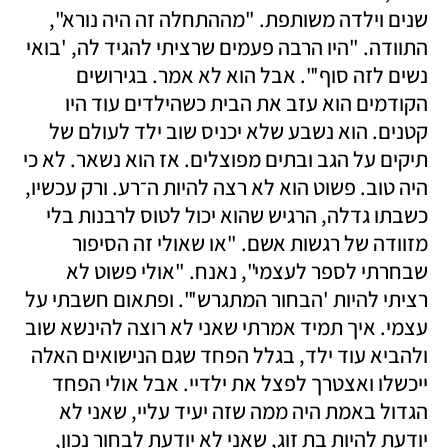
שנים וילדה משותפת. "מההתחלה זה היה נורא", 
התוודה. "היו הרבה פעמים שרציתי להגיד לה, 'בואי 
נשים לזה סוף'". אבל הוא לא אמר. בגירושים 
הקודמים הוא עזב את הבית כשהילדים עוד היו 
קטנים. הוא נשבע שלא יכניס שוב ילד לעולם של 
תיקים על הגב ובתים מפוצלים. אז הוא נשאר. לא כי 
היה טוב. פשוט הוא לא רצה להיות ה־רע. ורק עכשיו, 
כשבתו גדלה, הרגיש שהוא יכול לטוס לרבנות בלי 
מזוודה של רגשות אשם. "או שאולי זה הסיפור 
שבחרתי לספר לעצמי", נאנח. "אולי פשוט לא 
רציתי להיות 'הבחור המתגרש'". ופתאום חשבתי על 
עצמי. איך תמיד אמרתי שאני לא רוצה להינשא שוב 
ולהביא עוד ילד, בגלל הפחד שגם הנישואים האלה 
ייכשלו ואצטרך לפצל את ילדיי. אבל אולי הפחד 
הגדול באמת היה ממה שזה יעיד עליי, שאני לא 
יודעת להיות בת זוג, שאני לא יודעת לבחור נכון, 