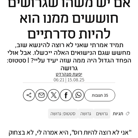
אם יש משהו שגרושים
חוששים ממנו הוא
להיות סדרתיים
תמיד אמרתי שאני לא רוצה להינשא שוב,
מחשש שגם הנישואים האלה ייכשלו. אבל אולי
הפחד הגדול היה ממה שזה יעיד עליי? | סטטוס:
גרושה
יפעת מנהרדט
15.08.25 | 06:21
35 תגובות
תגיות
גרושים
גרושה
סטטוס: גרושה
"אני לא רוצה להיות רוס", היא אמרה לי, לא בצחוק 