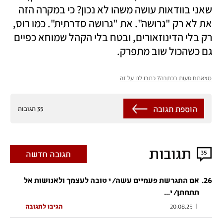
שאני בוודאות עושה משהו לא נכון? כי במקרה הזה 
את לא רק "גרושה". את "גרושה סדרתית". כמו רוס, 
רק בלי הדינוזאורים, ובטח בלי הקהל שמוחא כפיים 
גם כשהכול שוב מתפרק.
מצאתם טעות בכתבה? כתבו לנו על זה
הוספת תגובה
35 תגובות
תגובות
35
תגובה חדשה
.
26
אם התגרשת פעמיים עשה/ י טובה לעצמך ולאנושות אל
תתחתן/ י...
|
20.08.25
הגיבו לתגובה