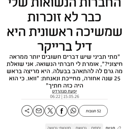
החברות הנשואות שלי
כבר לא זוכרות
שמשיכה ראשונית היא
דיל ברייקר
"מתי תביני שיש דברים חשובים יותר ממראה
חיצוני?", אומרת לי חברתי הנשואה. אני שואלת
מה גרם לה להתאהב בבעלה. היא מריצה בראש
25 שנה אחורה, מחייכת ונאנחת: "וואו. כי הוא
היה כזה חתיך"
יפעת מנהרדט
15.05.26 | 06:22
52 תגובות
תגיות
יחסים
גרושות
סטטוס: גרושה