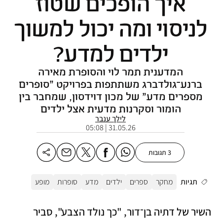
איך הופכים שטוז
לניסוי ומה יכול למשוך
ילדים למדע?
המדענית תמר לוי והסופרת מאירה
ברנע־גולדברג משתתפות בפרויקט "סופרים
מספרים מדע" של מכון דוידסון, שמחבר בין
הומור וסקרנות מדעית אצל ילדים
לילך ענבר
31.05.26 | 05:08
3 תגובות
תגיות
מחקר
ספרים
ילדים
מדע
סופרות
מופע
השיר של דתיה בן־דור, "כך נולד הצבע", סביר 