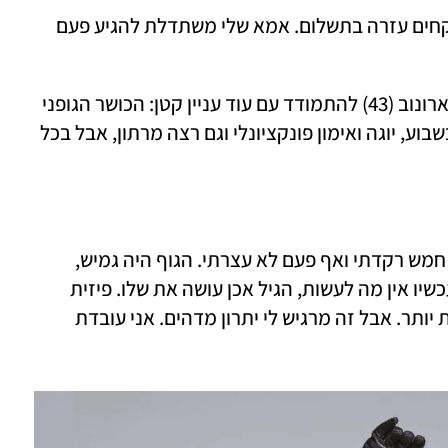
"עכשיו אייל איתו וקצת הסבתות, ואנחנו לוקחים עזרה בתשלום. אמא שלי משתדלת להגיע פעם 
מהרגע שנפתרה הבעיה הלוגיסטית, החלה ארונוב (43) להתמודד עם עוד עניין קטן: הכושר הגופני 
שלה. כן, היא אמנם עושה ארבעה אימונים בשבוע, יוגה ואימון פונקציונלי וגם רצה מרתון, אבל בכל 
״לא, זה קלי קלות בשבילי״ (צוחקת). "מגיל חמש רקדתי ואף פעם לא עצרתי. הגוף היה גמיש, 
זורם, חזק. ואז התרחקתי מזה, וכשחזרתי עכשיו אין מה לעשות, הגיל אכן עושה את שלו. פיזית 
קשה לי יותר. אני פחות גמישה ואני מתעייפת יותר. אבל זה מרגיש לי יתרון מדהים. אני עובדת 