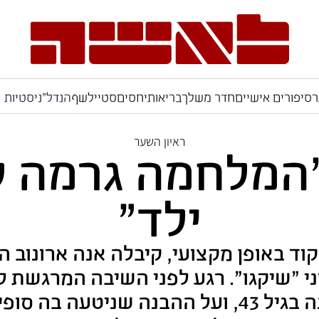
ר
סיפורים אישיים
חדר משלך
בריאות
יחסים
סטייל
שף
הנדל"ניסטיות
ראיון השער
"המלחמה גרמה ל
ילד"
ד באופן מקצועי, קיבלה אנה ארונוב
ני "שיקגו". רגע לפני השיבה המרגשת 