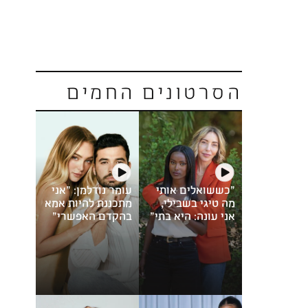
הסרטונים החמים
"כששואלים אותי
עומר נודלמן: "אני
מה טיגי בשבילי,
מתכננת להיות אמא
אני עונה: היא בתי"
בהקדם האפשרי"