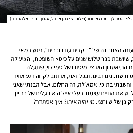
 לא נגמר לך". אנה ארונוב
(
צילום: שי כהן ארבל, סגנון: תומר אלמוזנינו
)
בקיץ האחרון, רגע לפני שהסתיימו שידורי העונה האחרונה של ״רוקדים עם כוכבים״, ניגש במאי 
התוכנית אלדר גוהר גרויסמן אל אנה ארונוב, שיושבת כבר שלוש שנים על כיסא השופטת, והציע לה 
תפקיד במחזמר ״שיקגו״. זו הפקת ענק מבית התיאטרון הארצי  מיסודו של סמי לוי, שתעלה 
במשכן לאמנויות הבמה בתל אביב בהשתתפות שחקנים רבים. ובכל זאת, ארונוב לקחה רגע אוויר 
וביקשה לחשוב. "נדלקתי מאוד על ההצעה, וחשבתי בתוכי, אמא׳לה, זה החלום. אבל הבנתי שאני 
צריכה רגע לישון על זה. יופי שאני רוצה, אבל יש את החיים עצמם. בעלי אייל הוא בעלים של בר יין 
ועובד בשעות הערב. יש לנו ילד, אדם, והוא רק בן שלוש וחצי. מי יהיה איתו? איך אסתדר? 