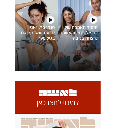
סיפור האהבה של
סנדי בר: "אני
בת אל ונתי, שאשתו
יודעת שאדגמן גם
נרצחה בנובה
בגיל 90"