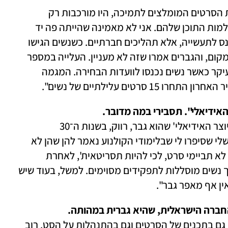
"במשך שנים ועדות הלקטורה, שבוחרות את הסרטים המומלצים לתמיכה, היו מורכבות רק 
מגברים, והם בחרו נושאים שהיו קרובים לעולמות התוכן שלהם. אני לא מאמינה שהייתה פה יד 
מכוונת של גברים שניסו למנוע מנשים להיכנס לתעשייה, אלא תהליכים חברתיים. כשנשים הגישו 
נושאים מעולמות התוכן שלהן, לא היה לזה מקום, והגברים אמרו שזה לא מעניין. העלייה במספר 
הסרטים של נשים שקיבלו תמיכות קרתה בעיקר כאשר נשים נכנסו לוועדות הבחירה. המגמה 
ים עלילתיים של נשים".  
ידיאלי". תסבירי במה מדובר. 
"בתעשיית הקולנוע יש הבניה של המושג 'היוצר האידיאלי' שהוא גבר, רווק, בשנות ה־30 
המוקדמות לחייו וללא ילדים. יש מרואיינות שלי שסיפרו לי שבלימודי הקולנוע נאמר להן שהן לא 
יכולות לביים. לאישה בת 35 אמרו: 'את כבר לא תביימי סרט, לכי להיות תסריטאית', לאחרת 
שרצתה לצלם אמרו: 'נשים לא מצלמות', וכך נשים מוסללות לתפקידים מסוימים. למשל, בעוד שיש 
ן אף מאפר גבר". 
חברה הישראלית, שהיא גברית במהותה. 
"המיליטריזם הייחודי לישראל בא לידי ביטוי גם בתכנים של הסרטים וגם בהתנהלות על הסט. רוב 