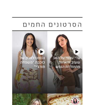
הסרטונים החמים
עדי עצמי על האב
נכנסנו לארון של
שעזב והאחות
כוכבת "משפחת
מתמודדת הנפש
תורג'י"