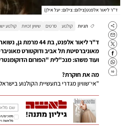
ד"ר ליאור אלפנט
(
צילום: צילום: יעל אילן
)
תגיות
קולנוע
סרטים
שיוויון זכויות
קולנוע יש
ועוד משהו: מנכ"לית "הפורום הדוקומנטרי
10
מה את חוקרת? 

"אי־שוויון מגדרי בתעשיית הקולנוע בישראל 