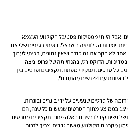
"לא למדתי קולנוע ולא חלמתי לעשות סרטים, אבל הייתי ממפיקות פסטיבל הקולנוע העצמאי 
'לסבית קטלנית' וממקימות 'פורום הקולנועניות ויוצרות הטלוויזיה בישראל'. ראיתי בעיניים שלי את 
אי־השוויון בין גברים לנשים, וכשהבנתי שאף אחד לא חקר את זה קודם ושאין נתונים, רציתי לערוך 
מחקר על המצב מתוך מטרה להביא לשינוי במדיניות. הדוקטורט, בהנחייתה של פרופ' ניצה 
ברקוביץ, משלב בין מחקר כמותי שכולל נתונים על סרטים, תפקידי מפתח, תקציבים ופרסים בין 
"אם בסרטי גמר של סטודנטים רואים מספר דומה של סרטים שנעשים על ידי בוגרים ובוגרות, 
כשמגיעים לתעשייה, לחיים האמיתיים, רק 15% בממוצע מתוך הסרטים שנעשים כל שנה, הם 
סרטים של נשים. ראיתי שבאופן גורף סרטים של נשים קיבלו בשנים האלה פחות תקציבים מסרטים 
של גברים, וגם שנשים הגישו פחות בקשות מימון מקרנות הקולנוע מאשר גברים. צריך לזכור 