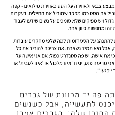
המרואיינות שלי התייחסו להתנהלות בסט כמבצע צבאי ולאווירה על הסט כאווירת מילואים - קפה 
שחור במשאית, בדיחות של בנים, במאי שמוביל את הסט כמו מפקד שמוביל את החיילים. בעקבות 
זאת יש תפיסה שנשים לא יכולות לנהל צוות גדול ויש מפיקים שלא סומכים על נשים שידעו לעבוד 
זה ומחפשות כיוון אחר. 
"אווירת המילואים והדרך שבה נשים צריכות להתנהג על הסט דומות למה שלפי מחקרים עוברות 
חיילות בצבא. המיניות צריכה לצאת מהדלת, אבל היא תמיד נשארת. את צריכה להוריד את כל 
הסממנים אבל את לא יכולה לעשות את זה כי את אישה. יש פה סטנדרט כפול: אם אני אישה על 
הסט, אני צריכה להתנהג כמו גבר, אבל אם אני מרימה פנס, יגידו 'איזו מלכה' או 'איזו לסבית' או 
יפגעו'". 
"אני לא מאמינה שהייתה פה יד מכוונת של גברים 
שניסו למנוע מנשים להיכנס לתעשייה, אבל כשנשים 
הגישו נושאים מעולמות התוכן שלהן, הגברים אמרו 