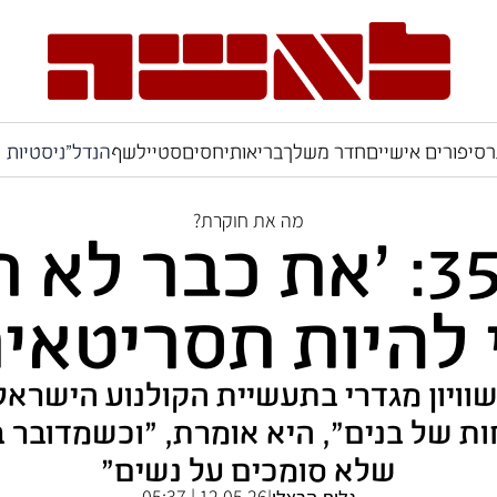
ר
סיפורים אישיים
חדר משלך
בריאות
יחסים
סטייל
שף
הנדל"ניסטיות
מה את חוקרת?
"אמרו לבת 35: 'את כב
 להיות תסריטאית
וויון מגדרי בתעשיית הקולנוע הישראל
ות של בנים", היא אומרת, "וכשמדובר ב
שלא סומכים על נשים"
12.05.26 | 05:37