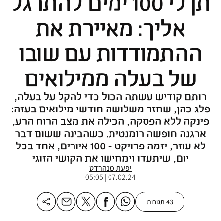
תן לי 100 ימים להתרגל
אליך: מאיירת את
ההתמודדות עם שובו
של בעלה ממילואים
רותם קודיש עשתה הכול כדי להקל על בעלה,
פלג כהן, שחזר משלושה חודשי מילואים בעזה:
פינקה ללא הפסקה, הכילה את מצב הרוח הרע,
ארגנה חופשה רומנטית. כשהבינה ששום דבר
לא עוזר, יזמה פרויקט - 100 איורים, אחד בכל
יום, שיתעדו וימחישו את הקושי הזוגי
יפעת מנהרדט
07.02.24 | 05:05
43 תגובות