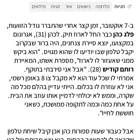
תגיות
מלחמה
נישואים
איור
זוגיות
מילואים
ב-7 אוקטובר, זמן קצר אחרי שהתברר גודל הזוועות, 
פלג כהן 
כבר החל לארוז תיק. לכהן (31), אגרונום 
במקצועו, יוצא סיירת צנחנים, היה ברור שבקרוב 
יקבל טלפון שבו יודיעו לו שהוא מגויס. "הוא ביקש 
ממני שאעזור לו לארוז", מספרת אשתו, המאיירת 
רותם קודיש
 (28). "אבל אני סירבתי בתוקף. 
אמרתי לו שכל עוד הוא לא מקבל צו 8 באופן רשמי, 
אני לא עוזרת לו בכלום. הייתי עדיין בהלם מכל מה 
שקרה, וממש לא יכולתי לדמיין אותו עוזב את הבית. 
על אחת כמה וכמה לתקופה ממושכת, כשאני 
חוששת לחייו".
אבל כעבור שעות ספורות כהן אכן קיבל שיחת טלפון 
שקראה לו להתייצב בבסיס. הוא יצא מביתם של בני 