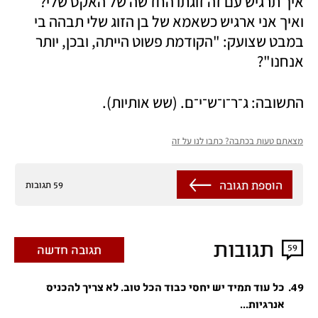
איך תרגיש עם זה זוגתו החדשה של האקס שלי? 
ואיך אני ארגיש כשאמא של בן הזוג שלי תבהה בי 
במבט שצועק: "הקודמת פשוט הייתה, ובכן, יותר 
אנחנו"?
התשובה: ג־ר־ו־ש־י־ם. (שש אותיות).
מצאתם טעות בכתבה? כתבו לנו על זה
הוספת תגובה
59 תגובות
תגובות
59
תגובה חדשה
.
49
כל עוד תמיד יש יחסי כבוד הכל טוב. לא צריך להכניס
אנרגיות...