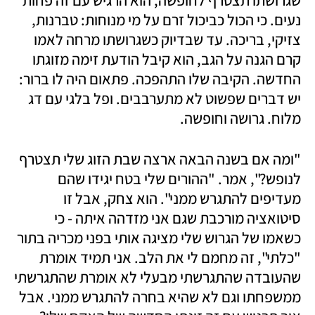
שגרושתו תצטרף לחופשה, הוא הרגיש עם זה פחות 
נעים. כי הכול כביכול זרם על מי מנוחות: טברנות, 
צזיקי, בריכה. עד שבדיוק כשגרושתו מרחה לאמו 
קרם הגנה על הגב, הוא קיבל הודעת זימה מזוגתו 
החדשה. הקיבה שלו התהפכה. פתאום היה לו ברור: 
יש דברים שפשוט לא מתערבבים. ופל בלגי עם דג 
מלוח. גרושה וחופשה. 
"ומה אם בשנה הבאה ארצה שבת הזוג שלי תצטרף 
לנופש?", אמר. "ההורים שלי בטח יגידו שהם 
מעדיפים להתגרש ממני". הוא צחק, אבל זו 
סיטואציה מורכבת שגם אני מזדהה איתה - כי 
כשאמו של הגרוש שלי מציגה אותי בפני מכריה בתור 
"כלתי", זה מחמם לי את הלב. אני תמיד אומרת 
שהעובדה שהתגרשתי מבעלי לא אומרת שהתגרשתי 
ממשפחתו וגם לא שהיא בחרה להתגרש ממני. אבל 