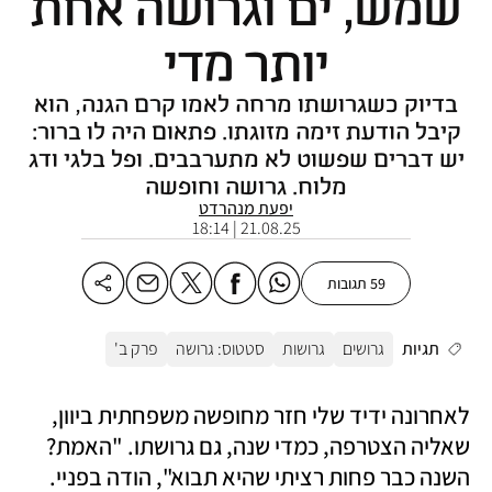
שמש, ים וגרושה אחת
יותר מדי
בדיוק כשגרושתו מרחה לאמו קרם הגנה, הוא
קיבל הודעת זימה מזוגתו. פתאום היה לו ברור:
יש דברים שפשוט לא מתערבבים. ופל בלגי ודג
מלוח. גרושה וחופשה
יפעת מנהרדט
21.08.25 | 18:14
59 תגובות
תגיות
גרושים
גרושות
סטטוס: גרושה
פרק ב'
לאחרונה ידיד שלי חזר מחופשה משפחתית ביוון, 
שאליה הצטרפה, כמדי שנה, גם גרושתו. "האמת? 
השנה כבר פחות רציתי שהיא תבוא", הודה בפניי. 