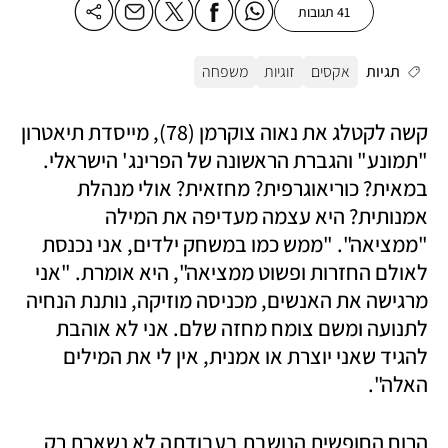
41 תגובות
תגיות
אקסים
זוגיות
משפחה
קשה לקטלג את נאוה צוקרמן (78), מייסדת תיאטרון 
"תמונע" והגברת הראשונה של הפרינג' הישראלי. 
במאית? כוריאוגרפית? מחזאית? אולי מנהלת 
אמנותית? היא עצמה מעדיפה את המילה 
"ממציאה". "ממש כמו במשחק ילדים, אני נכנסת 
לאולם החזרות ופשוט ממציאה", היא אומרת. "אני 
מרגישה את האנשים, מכניסה מוזיקה, נותנת הנחיה 
לתנועה ומשם צומח מחזה שלם. אני לא אוהבת 
להגיד שאני יוצרת או אמנית, אין לי את המילים 
האלה".
הרוח החופשית הנושבת בעבודתה לא נשארת רק 