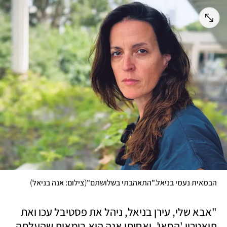
)
(
הבמאית נעמי בניאל."התאהבתי בשלושתם"
צילום: אנה בניאל
"אבא שלי, עירן בניאל, ניהל את פסטיבל עכו ואת 
תיאטרון 'החאן', ואחותי אנה היא בימאית שהעלתה 