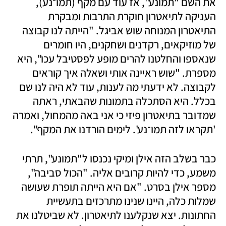
את השם "תמונע", אז עוד עם מקף (תמו־נע), 
העניקה לתיאטרון חוקרת התרבות ומבקרת 
התיאטרון המנוחה שוש אביגל. "הייתה לנו קבוצה 
של מוזיקאים, רקדנים ושחקנים, היו חומרים 
שנאספו והחלטנו להרים מופע לפסטיבל עכו", היא 
מספרת. "שוש ראיינה אותי ושאלה איך קוראים 
לקבוצה. לא ידעתי מה לענות, עוד לא היה לנו שם 
בכלל. היא הסתכלה בתמונות שהבאתי, ראתה 
שמדובר בתיאטרון פיזי כי אני באה מהמחול, ואמרה 
'תקראו לזה תמו־נע'. לימים הורדנו את המקף".
כבר בשלב הזה אילן ומיקי נכנסו ל"תמונע", תרתי 
משמע, כדי להיות קרובים אליה. "הכול סביבה", 
מספר אילן בסרט. "אם היא הייתה תופרת שעושה 
שמלות כלה, היינו שנינו מתרכזים בתעשיית 
החתונות. יצא שנקלענו לתיאטרון. לא שביטלנו את 