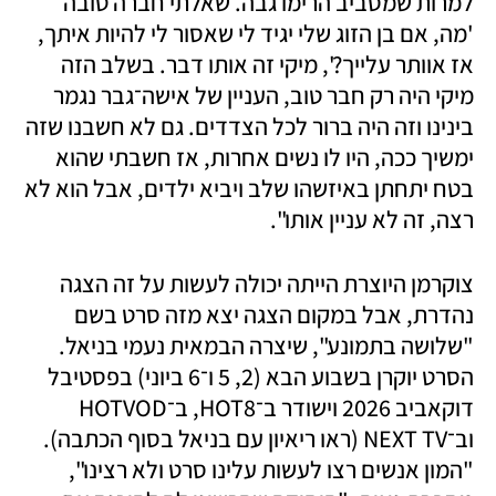
למרות שמסביב הרימו גבה. שאלתי חברה טובה 
'מה, אם בן הזוג שלי יגיד לי שאסור לי להיות איתך, 
אז אוותר עלייך?', מיקי זה אותו דבר. בשלב הזה 
מיקי היה רק חבר טוב, העניין של אישה־גבר נגמר 
בינינו וזה היה ברור לכל הצדדים. גם לא חשבנו שזה 
ימשיך ככה, היו לו נשים אחרות, אז חשבתי שהוא 
בטח יתחתן באיזשהו שלב ויביא ילדים, אבל הוא לא 
רצה, זה לא עניין אותו".
צוקרמן היוצרת הייתה יכולה לעשות על זה הצגה 
נהדרת, אבל במקום הצגה יצא מזה סרט בשם 
"שלושה בתמונע", שיצרה הבמאית נעמי בניאל. 
הסרט יוקרן בשבוע הבא (2, 5 ו־6 ביוני) בפסטיבל 
דוקאביב 2026 וישודר ב־HOT8, ב־HOTVOD 
וב־NEXT TV (ראו ריאיון עם בניאל בסוף הכתבה). 
"המון אנשים רצו לעשות עלינו סרט ולא רצינו", 