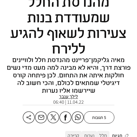
מהנדסת החלל
שמעודדת בנות
צעירות לשאוף להגיע
ללירח
מאיה גליקמן־פריינט מהנדסת חלל ולוויינים
פורצת דרך, והיא לא מבינה למה מעט מדי נשים
חולקות איתה את התחום. לכן פיתחה קורס
דיגיטלי שמתאים לכולם, והכי חשוב לה
שיירשמו אליו נערות
לילך ענבר
11.04.22 | 06:40
5 תגובות
תגיות
חלל
נערות
קריירה