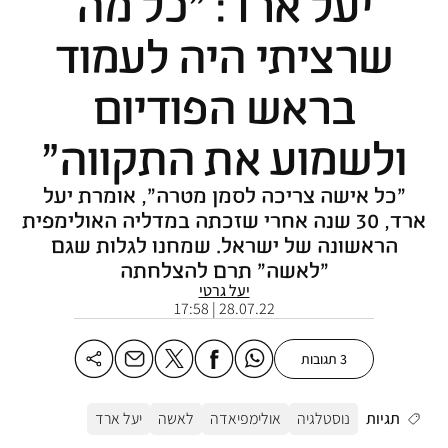
יעל ארד: "כל מה
שרציתי היה לעמוד
בראש הפודיום
ולשמוע את התקווה"
"כל אישה צריכה לסמן מטרה", אומרת יעל
ארד, 30 שנה אחרי שזכתה במדליה האולימפית
הראשונה של ישראל. שמחנו לגלות שגם
"לאשה" תרם להצלחתה
יעל גרטי
28.07.22 | 17:58
3 תגובות
תגיות
נוסטלגיה
אולימפיאדה
לאשה
יעל ארד