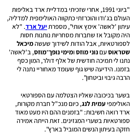
"ביוני 1991, אחרי שזכיתי במדליית ארד באליפות 
העולם בג'ודו והוכרזתי כתקווה האולימפית למדליה, 
עיתון 'לאשה' אימץ אותי", מספרת 
יעל ארד
. "לא 
היה מקובל אז שחברות מסחריות נותנות חסות 
לספורטאיות, אבל הודות לשידוך שעשה 
מיכאל 
שטראוס
 עם 
נוני מוזס
 ו
מימי נופך־מוזס
, ב'לאשה' 
נתנו לי תמיכה חודשית של אלף דולר, המון כסף 
בזמנו. הידיעה שיש גוף שעומד מאחוריי נתנה לי 
הרבה גיבוי וביטחון". 
בשער בכיכובה שאליו הצטלמה עם הספורטאי 
האולימפי 
עמית לנג
, כיום מנכ"ל חברת מקורות, 
ארד רואה חשיבות: "בזמנים ההם היו מעט מאוד 
ספורטאיות בשערי המגזינים. זאת הייתה אמירה 
חזקה בעיתון הנשים המוביל בארץ". 