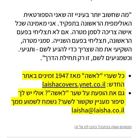
"מה שחשוב יותר בעיניי זה שאני הספורטאית 
האולימפית הראשונה בתפקיד. אני מאמינה שכל 
אישה צריכה לסמן מטרה. אם לא תצליחי בפעם 
הראשונה, תצליחי בפעם השנייה. סמני מטרה, 
השקיעי את מה שצריך כדי להגיע לשם - ותגיעי. 
וכשמגיעים לשם, זו רק תחילת הדרך". 
כל שערי "לאשה" מאז 1947 זמינים באתר 
החדש: 
laishacovers.ynet.co.il
גם את הופעת על שער "לאשה"? אולי יש לך 
סיפור מעניין שקשור לשער? נשמח לשמוע ממך 
laisha@laisha.co.il
מצאתם טעות בכתבה? כתבו לנו על זה